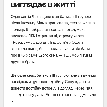
виглядає в житті
Один син із Львівщини мав батька з II групою
після інсульту. Мама працювала, сестра жила в
Польщі. Він зібрав акт соціальної служби,
висновок ЛКК і отримав відстрочку через
«Резерв+» за два дні. Інша сім’я з Одеси
втратила шанс, бо не надала заяви від батька
про вибір саме цього сина — ТЦК мобілізував і
другого брата.
Ще один кейс: батько з III групою, але з важкими
наслідками цукрового діабету. Сину вдалося
довести постійну потребу в догляді через ЛКК
— відстрочку дали. Без цього паперу відмовили
б.