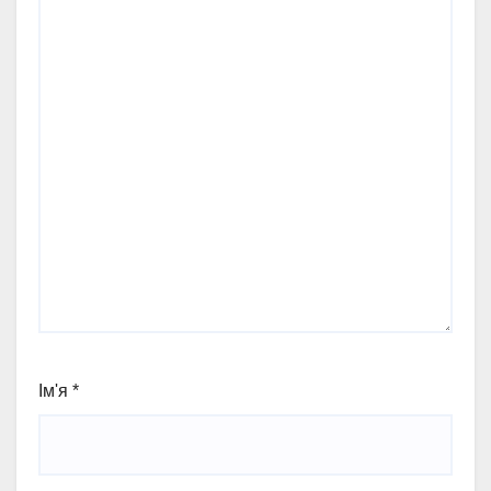
Ім'я
*