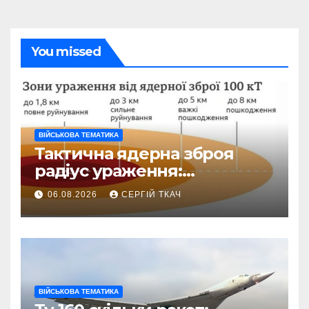
You missed
ВІЙСЬКОВА ТЕМАТИКА
Тактична ядерна зброя
радіус ураження:
детальний розбір зон
06.08.2026
СЕРГІЙ ТКАЧ
знищення
ВІЙСЬКОВА ТЕМАТИКА