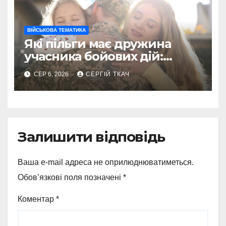
ВІЙСЬКОВА ТЕМАТИКА
Які пільги має дружина
учасника бойових дій:
повний перелік і порядок
СЕР 6, 2026
СЕРГІЙ ТКАЧ
оформлення
Залишити відповідь
Ваша e-mail адреса не оприлюднюватиметься.
Обов’язкові поля позначені
*
Коментар
*