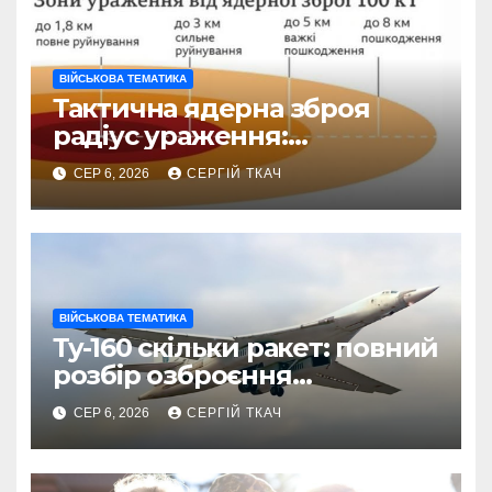
ВІЙСЬКОВА ТЕМАТИКА
Тактична ядерна зброя
радіус ураження:
детальний розбір зон
СЕР 6, 2026
СЕРГІЙ ТКАЧ
знищення
ВІЙСЬКОВА ТЕМАТИКА
Ту-160 скільки ракет: повний
розбір озброєння
стратегічного
СЕР 6, 2026
СЕРГІЙ ТКАЧ
бомбардувальника