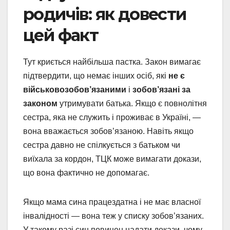
родичів: як довести
цей факт
Тут криється найбільша пастка. Закон вимагає
підтвердити, що немає інших осіб, які
не є
військовозобов’язаними
і
зобов’язані за
законом
утримувати батька. Якщо є повнолітня
сестра, яка не служить і проживає в Україні, —
вона вважається зобов’язаною. Навіть якщо
сестра давно не спілкується з батьком чи
виїхала за кордон, ТЦК може вимагати докази,
що вона фактично не допомагає.
Якщо мама сина працездатна і не має власної
інвалідності — вона теж у списку зобов’язаних.
У такому разі син повинен надати докази, чому