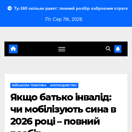
Перейти
скільки ракет: повний розбір озброєння стратегічного бомбар
до
Пт. Сер 7th, 2026
контенту
ВІЙСЬКОВА ТЕМАТИКА
ЗАКОНОДАВСТВО
Якщо батько інвалід:
чи мобілізують сина в
2026 році – повний