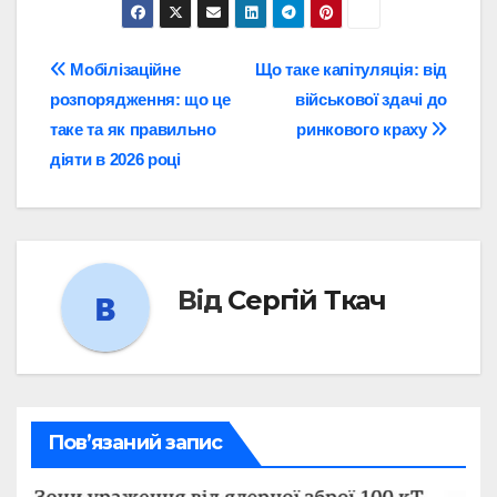
Навігація
Мобілізаційне
Що таке капітуляція: від
розпорядження: що це
військової здачі до
записів
таке та як правильно
ринкового краху
діяти в 2026 році
Від
Сергій Ткач
Пов’язаний запис