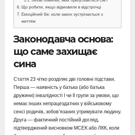
Типові помилки, яких припускаються сім’ї
Що робити, якщо відмовили в відстрочці
Емоційний бік: коли закон зустрічається з
життям
Законодавча основа:
що саме захищає
сина
Стаття 23 чітко розділяє дві головні підстави.
Перша — наявність у батька (або батька
дружини) інвалідності I чи II групи за умови, що
немає інших непрацездатних у військовому
сенсі родичів, зобов’язаних утримувати людину.
Друга — фактичний постійний догляд,
підтверджений висновком МСЕК або ЛКК, коли