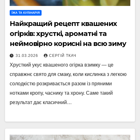
ЇЖА ТА КУЛІНАРІЯ
Найкращий рецепт квашених
огірків: хрусткі, ароматні та
неймовірно корисні на всю зиму
31.03.2026
СЕРГІЙ ТКАЧ
Хрусткий укус квашеного огірка взимку — це
справжнє свято для смаку, коли кислинка з легкою
солодкістю розкривається разом із пряними
нотками кропу, часнику та хрону. Саме такий
результат дає класичний…