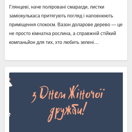
Глянцеві, наче поліровані смарагди, листки
заміокулькаса притягують погляд і наповнюють
приміщення спокоєм. Вазон доларове дерево — це
не просто кімнатна рослина, а справжній стійкий
компаньйон для тих, хто любить зелені…