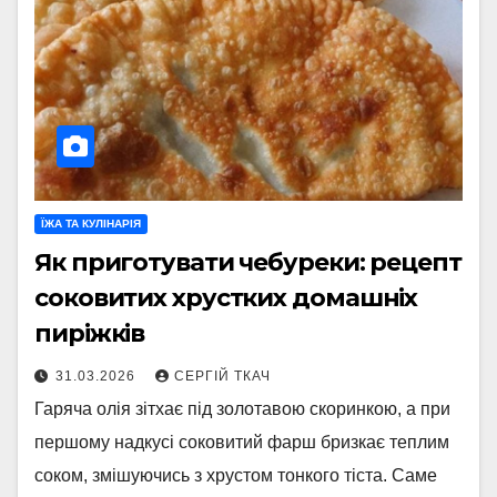
ЇЖА ТА КУЛІНАРІЯ
Як приготувати чебуреки: рецепт
соковитих хрустких домашніх
пиріжків
31.03.2026
СЕРГІЙ ТКАЧ
Гаряча олія зітхає під золотавою скоринкою, а при
першому надкусі соковитий фарш бризкає теплим
соком, змішуючись з хрустом тонкого тіста. Саме