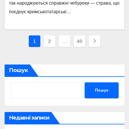
так народжуються справжні чебуреки — страва, що
поєднує кримськотатарські…
Пагінація
1
2
…
40
записів
Пошук
Пошук
Недавні записи