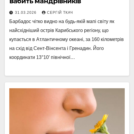
вабить мандрівників
31.03.2026
СЕРГІЙ ТКАЧ
Барбадос чітко видно на будь-якій мапі світу як
найсхідніший острів Карибського регіону, що
купається в Атлантичному океані, за 160 кілометрів
на схід від Сент-Вінсента і Гренадин. Його
координати 13°10′ північної…