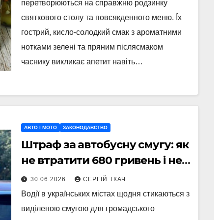
перетворюються на справжню родзинку
святкового столу та повсякденного меню. Їх
гострий, кисло-солодкий смак з ароматними
нотками зелені та пряним післясмаком
часнику викликає апетит навіть…
АВТО І МОТО
ЗАКОНОДАВСТВО
Штраф за автобусну смугу: як
не втратити 680 гривень і не
створити хаос на дорозі
30.06.2026
СЕРГІЙ ТКАЧ
Водії в українських містах щодня стикаються з
виділеною смугою для громадського