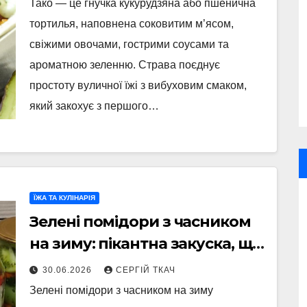
Тако — це гнучка кукурудзяна або пшенична
тортилья, наповнена соковитим м’ясом,
свіжими овочами, гострими соусами та
ароматною зеленню. Страва поєднує
простоту вуличної їжі з вибуховим смаком,
який закохує з першого…
ЇЖА ТА КУЛІНАРІЯ
Зелені помідори з часником
на зиму: пікантна закуска, що
зігріває в холодну пору
30.06.2026
СЕРГІЙ ТКАЧ
Зелені помідори з часником на зиму