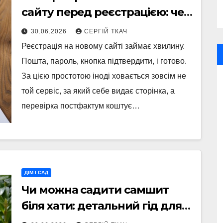
сайту перед реєстрацією: чек-
лист 2026
30.06.2026
СЕРГІЙ ТКАЧ
Реєстрація на новому сайті займає хвилину.
Пошта, пароль, кнопка підтвердити, і готово.
За цією простотою іноді ховається зовсім не
той сервіс, за який себе видає сторінка, а
перевірка постфактум коштує…
ДІМ І САД
Чи можна садити самшит
біля хати: детальний гід для
красивої та безпечної