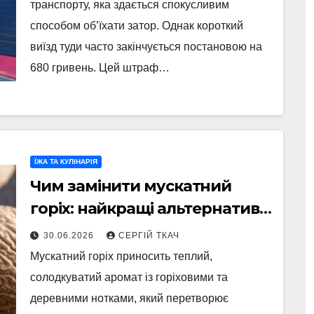
транспорту, яка здається спокусливим
способом об’їхати затор. Однак короткий
виїзд туди часто закінчується постановою на
680 гривень. Цей штраф…
ЇЖА ТА КУЛІНАРІЯ
Чим замінити мускатний
горіх: найкращі альтернативи
для ваших страв
30.06.2026
СЕРГІЙ ТКАЧ
Мускатний горіх приносить теплий,
солодкуватий аромат із горіховими та
деревними нотками, який перетворює