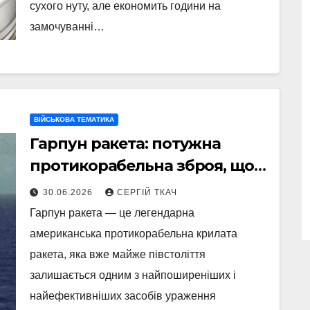
сухого нуту, але економить години на
замочуванні…
ВІЙСЬКОВА ТЕМАТИКА
Гарпун ракета: потужна
протикорабельна зброя, що
змінює правила морського
30.06.2026
СЕРГІЙ ТКАЧ
бою
Гарпун ракета — це легендарна
американська протикорабельна крилата
ракета, яка вже майже півстоліття
залишається одним з найпоширеніших і
найефективніших засобів ураження