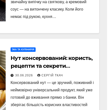
звичайну випічку на святкову, а кремовий
соус — на витончену класику. Коли його
немає під рукою, кухня…
ЇЖА ТА КУЛІНАРІЯ
Нут консервований: користь,
рецепти та секрети
щоденного використання
30.06.2026
СЕРГІЙ ТКАЧ
Консервований нут — це зручний, поживний і
неймовірно універсальний продукт, який уже
готовий до вживання прямо з банки. Він
зберігає більшість корисних властивостей