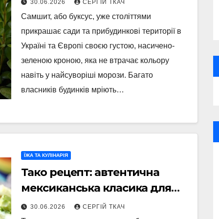
30.06.2026
СЕРГІЙ ТКАЧ
ділянки
Самшит, або буксус, уже століттями
прикрашає сади та прибудинкові території в
Україні та Європі своєю густою, насичено-
зеленою кроною, яка не втрачає кольору
навіть у найсуворіші морози. Багато
власників будинків мріють…
ЇЖА ТА КУЛІНАРІЯ
Тако рецепт: автентична
мексиканська класика для
домашньої кухні
30.06.2026
СЕРГІЙ ТКАЧ