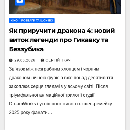
КІНО
РОЗВАГИ ТА ШОУ-БІЗ
Як приручити дракона 4: новий
виток легенди про Гикавку та
Беззубика
29.06.2026
СЕРГІЙ ТКАЧ
Зв’язок між незграбним хлопцем і чорним
драконом-нічною фурією вже понад десятиліття
захоплює серця глядачів у всьому світі. Після
тріумфальної анімаційної трилогії студії
DreamWorks і успішного живого екшен-ремейку
2025 року фанати…