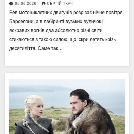
05.06.2026
СЕРГІЙ ТКАЧ
Рев мотоциклетних двигунів розрізає нічне повітря
Барселони, а в лабіринті вузьких вуличок і
яскравих вогнів два абсолютно різні світи
стикаються з такою силою, що іскри летять крізь
десятиліття. Саме так…