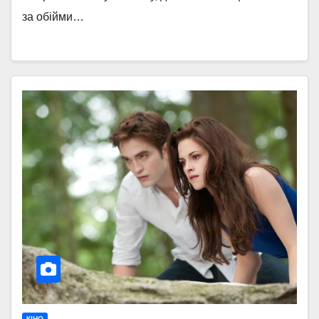
за обійми…
КІНО