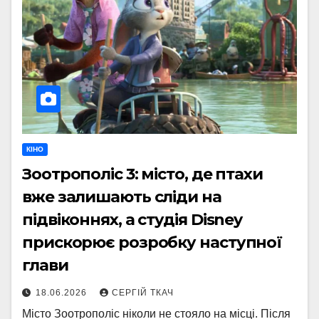
КІНО
Зоотрополіс 3: місто, де птахи
вже залишають сліди на
підвіконнях, а студія Disney
прискорює розробку наступної
глави
18.06.2026
СЕРГІЙ ТКАЧ
Місто Зоотрополіс ніколи не стояло на місці. Після