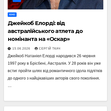
КІНО
Джейкоб Елорді: від
австралійського атлета до
номінанта на «Оскар»
15.06.2026
СЕРГІЙ ТКАЧ
Джейкоб Натаніел Елорді народився 26 червня
1997 року в Брісбені, Австралія. У 28 років він уже
встиг пройти шлях від романтичного ідола підлітків
до одного з найцікавіших акторів свого покоління.
…