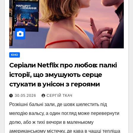
КІНО
Серіали Netflix про любов: палкі
історії, що змушують серце
стукати в унісон з героями
30.05.2026
СЕРГІЙ ТКАЧ
Розкішні бальні зали, де шовк шелестить під
мелодію вальсу, а один погляд може перевернути
долю, або ж тихі вечори в маленькому
американському містечку, де кава в чашці тепліша