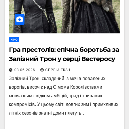
КІНО
Гра престолів: епічна боротьба за
Залізний Трон у серці Вестеросу
03.06.2026
СЕРГІЙ ТКАЧ
Залізний Трон, складений із мечів повалених
ворогів, височіє над Сімома Королівствами
мовчазним свідком амбіцій, зрад і кривавих
компромісів. У цьому світі довгих зим і примхливих
літніх сезонів знатні доми плетуть…