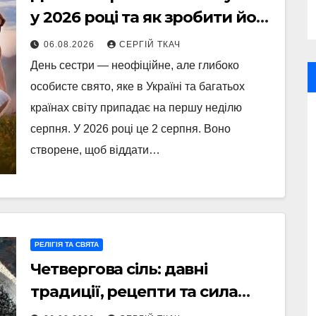
у 2026 році та як зробити його
незабутнім
06.08.2026
СЕРГІЙ ТКАЧ
День сестри — неофіційне, але глибоко
особисте свято, яке в Україні та багатьох
країнах світу припадає на першу неділю
серпня. У 2026 році це 2 серпня. Воно
створене, щоб віддати…
РЕЛІГІЯ ТА СВЯТА
Четвергова сіль: давні
традиції, рецепти та сила
оберегу