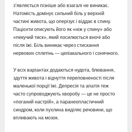
з’являється пізніше або взагалі не виникає.
Натомість домінує сильний біль у верхній
частині живота, що оперізує і віддає в спину.
Пацієнти описують його як «ніж у спину» або
«пекучий тиск», який посилюється вночі або
після їжі. Біль виникає через стискання
нервових сплетінь — целіакального і сонячного.
У всіх варіантах додаються нудота, блювання,
здуття живота і відчуття переповненості після
маленької порції їжі. Депресія та апатія теж
часто супроводжують хворобу — це не просто
«поганий настрій», а паранеопластичний
синдром, коли пухлина виділяє речовини, що
впливають на мозок.