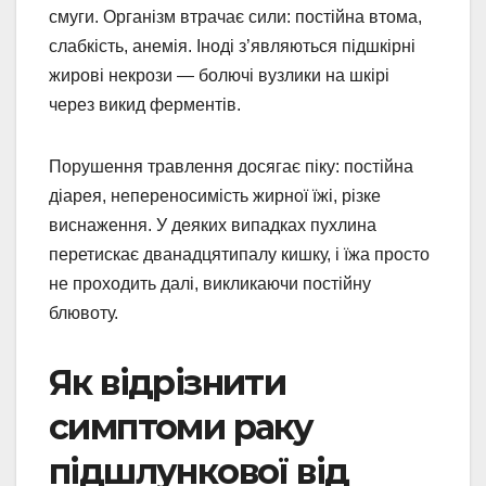
смуги. Організм втрачає сили: постійна втома,
слабкість, анемія. Іноді з’являються підшкірні
жирові некрози — болючі вузлики на шкірі
через викид ферментів.
Порушення травлення досягає піку: постійна
діарея, непереносимість жирної їжі, різке
виснаження. У деяких випадках пухлина
перетискає дванадцятипалу кишку, і їжа просто
не проходить далі, викликаючи постійну
блювоту.
Як відрізнити
симптоми раку
підшлункової від