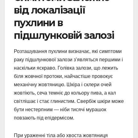
від локалізації
пухлини в
підшлунковій залозі
Розташування пухлини визначає, які симптоми
раку підшлункової залози з’являться першими і
наскільки яскраво. Голівка залози, що лежить
біля жовчної протоки, найчастіше провокує
механічну жовтяницю. Шкіра і склери очей
жовтіють, сеча темніє до кольору пива, а кал
світлішає і стає глинистим. Свербіж шкіри може
бути нестерпним — ніби тисячі мурашок
повзають під епідермісом.
При ураженні тіла або хвоста жовтяниця