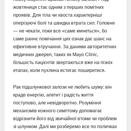
жовтяниця стає одним з перших помітних
проявів. Для тіла чи хвоста характерніші
оперізуючі болі та швидка втрата сил. Головне
— не чекати, поки все «саме минеться», бо
саме раннє помічання цих ознак дає шанс на
ефективне втручання. За даними авторитетних
медичних джерел, таких як Mayo Clinic,
більшість пацієнтів звертаються вже на пізніх
етапах, коли пухлина встигає поширитися.
Рак підшлункової залози не любить шуму: він
краде енергію, апетит і радість життя
поступово, але невідворотно. Розуміння
механізмів кожного симптому допомагає
відрізнити його від звичайної втоми чи проблем
зі шлунком. Далі ми розберемо все по поличках