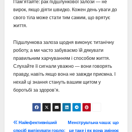
Пам’ятайте: рак підшлункової залози — не
вирок, якщо діяти швидко. Кожен день уваги до
свого тіла може стати тим самим, що врятує
життя.
Підшлункова залоза щодня виконує титанічну
роботу, а ми часто забуваємо їй дякувати
правильним харчуванням і способом життя.
Слухайте її сигнали уважно — вони говорять
правду, навіть якщо вона не завжди приємна. І
нехай ці знання стануть вашим щитом у
боротьбі за здоров’я.
Навігація
Найефективніший
Менструальна чаша: що
спосіб вилікувати горло:
це таке і як вона змінює