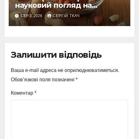
науковий погляд на
поживну цінність
СЕР 3, 2026
СЕРГІЙ ТКАЧ
Залишити відповідь
Ваша e-mail адреса не оприлюднюватиметься.
Обов’язкові поля позначені
*
Коментар
*