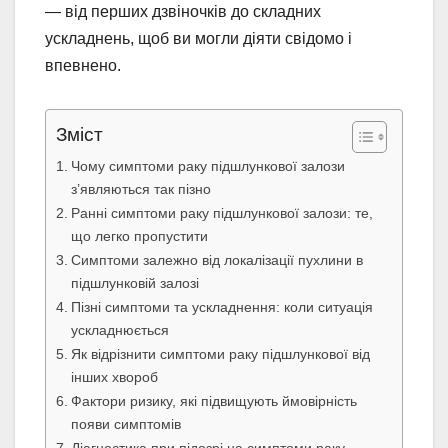
— від перших дзвіночків до складних
ускладнень, щоб ви могли діяти свідомо і
впевнено.
Зміст
Чому симптоми раку підшлункової залози
з’являються так пізно
Ранні симптоми раку підшлункової залози: те,
що легко пропустити
Симптоми залежно від локалізації пухлини в
підшлунковій залозі
Пізні симптоми та ускладнення: коли ситуація
ускладнюється
Як відрізнити симптоми раку підшлункової від
інших хвороб
Фактори ризику, які підвищують ймовірність
появи симптомів
Діагностика при підозрі на симптоми раку