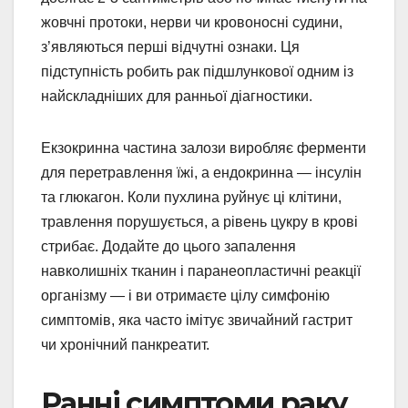
жовчні протоки, нерви чи кровоносні судини,
з’являються перші відчутні ознаки. Ця
підступність робить рак підшлункової одним із
найскладніших для ранньої діагностики.
Екзокринна частина залози виробляє ферменти
для перетравлення їжі, а ендокринна — інсулін
та глюкагон. Коли пухлина руйнує ці клітини,
травлення порушується, а рівень цукру в крові
стрибає. Додайте до цього запалення
навколишніх тканин і паранеопластичні реакції
організму — і ви отримаєте цілу симфонію
симптомів, яка часто імітує звичайний гастрит
чи хронічний панкреатит.
Ранні симптоми раку