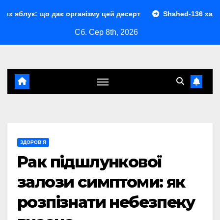
Перейти
 дає організму цей десерт
Shahed-136 характеристики: 
до
Сб. Сер 8th, 2026
контенту
ЗДОРОВ’Я
Рак підшлункової
залози симптоми: як
розпізнати небезпеку