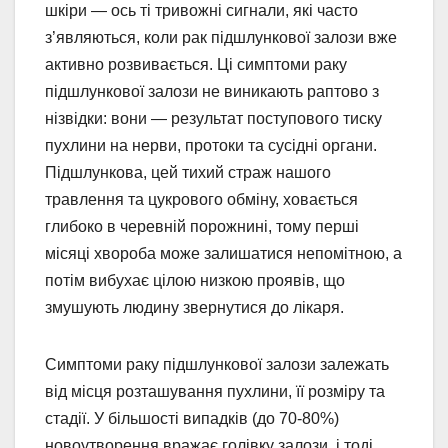
шкіри — ось ті тривожні сигнали, які часто
з’являються, коли рак підшлункової залози вже
активно розвивається. Ці симптоми раку
підшлункової залози не виникають раптово з
нізвідки: вони — результат поступового тиску
пухлини на нерви, протоки та сусідні органи.
Підшлункова, цей тихий страж нашого
травлення та цукрового обміну, ховається
глибоко в черевній порожнині, тому перші
місяці хвороба може залишатися непомітною, а
потім вибухає цілою низкою проявів, що
змушують людину звернутися до лікаря.
Симптоми раку підшлункової залози залежать
від місця розташування пухлини, її розміру та
стадії. У більшості випадків (до 70-80%)
новоутворення вражає голівку залози, і тоді