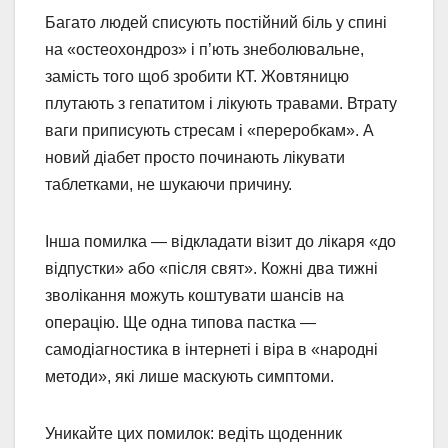
Багато людей списують постійний біль у спині
на «остеохондроз» і п’ють знеболювальне,
замість того щоб зробити КТ. Жовтяницю
плутають з гепатитом і лікують травами. Втрату
ваги приписують стресам і «переробкам». А
новий діабет просто починають лікувати
таблетками, не шукаючи причину.
Інша помилка — відкладати візит до лікаря «до
відпустки» або «після свят». Кожні два тижні
зволікання можуть коштувати шансів на
операцію. Ще одна типова пастка —
самодіагностика в інтернеті і віра в «народні
методи», які лише маскують симптоми.
Уникайте цих помилок: ведіть щоденник