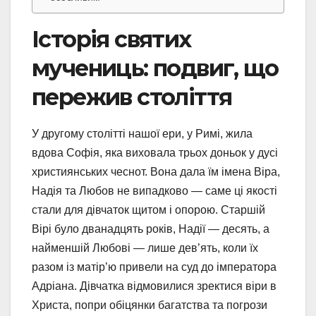
Історія святих
мучениць: подвиг, що
пережив століття
У другому столітті нашої ери, у Римі, жила
вдова Софія, яка виховала трьох доньок у дусі
християнських чеснот. Вона дала їм імена Віра,
Надія та Любов не випадково — саме ці якості
стали для дівчаток щитом і опорою. Старшій
Вірі було дванадцять років, Надії — десять, а
найменшій Любові — лише дев’ять, коли їх
разом із матір’ю привели на суд до імператора
Адріана. Дівчатка відмовилися зректися віри в
Христа, попри обіцянки багатства та погрози