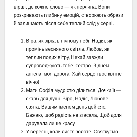
вірші, де кожне слово — як перлина. Вони
розкривають глибину емоцій, створюють образи
й залишають після себе теплий слід у серці.
Віра, як зірка в нічному небі, Надія, як
промінь весняного світла, Любов, як
теплий подих вітру, Нехай завжди
супроводжують тебе, сестро. З днем
ангела, моя дорога, Хай серце твоє квітне
вічно!
Мати Софія мудрістю ділиться, Дочки її —
скарб для душі. Віро, Надіє, Любове
свята, Вашим іменем день цей сяє.
Бажаю, щоб радість не згасала, Щоб доля
дарувала лише красу.
У вересні, коли листя золоте, Святкуємо