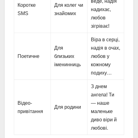
веде, надія
Коротке
Для колег чи
надихає,
SMS
знайомих
любов
зігріває!
Віра в серці,
Для
надія в очах,
Поетичне
близьких
любов у
іменинниць
кожному
подиху…
З днем
ангела! Ти
Відео-
— наше
Для родини
привітання
маленьке
диво віри й
любові.