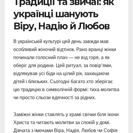
Традиції та звичаї: як
українці шанують
Віру, Надію й Любов
В українській культурі цей день завжди мав
особливий жіночий відтінок. Рано вранці жінки
починали голосний плач — не від горя, а як
оберіг для родини. Цей ритуал, за повір’ями,
відлякував усі біди на цілий рік, захищаючи
дітей і близьких. Сьогодні багато хто зберігає
цю традицію в символічній формі: тиха молитва
чи просто сльози вдячності за рідних.
Заміжні жінки ставлять у храмі свічки біля ікони
Христа та читають молитви за спокій у домі.
Дівчата з іменами Віра, Надія, Любов чи Софія