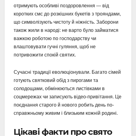
отримують особливі поздоровлення — від
коротких смс до розкішних букетів з трояндами,
що символізують чистоту й ніжність. Заборони
також жили в народі: не варто було займатися
важкою роботою по господарству чи
влаштовувати гучні гуляння, щоб не
потривожити спокій святих.
Сучасні традиції еволюціонували. Багато сімей
готують святковий обід з пирогами та
солодощами, обмінюються листівками в
соцмережах чи записують відео-привітання. Це
поєднання старого й нового робить день по-
справжньому живим і близьким кожній родині.
Цікаві факти про свято