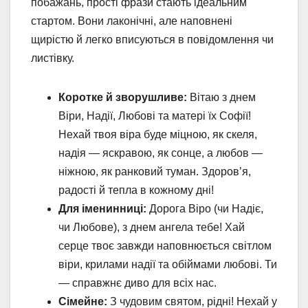
побажань, прості фрази стають ідеальним
стартом. Вони лаконічні, але наповнені
щирістю й легко вписуються в повідомлення чи
листівку.
Коротке й зворушливе:
Вітаю з днем
Віри, Надії, Любові та матері їх Софії!
Нехай твоя віра буде міцною, як скеля,
надія — яскравою, як сонце, а любов —
ніжною, як ранковий туман. Здоров’я,
радості й тепла в кожному дні!
Для іменинниці:
Дорога Віро (чи Надіє,
чи Любове), з днем ангела тебе! Хай
серце твоє завжди наповнюється світлом
віри, крилами надії та обіймами любові. Ти
— справжнє диво для всіх нас.
Сімейне:
З чудовим святом, рідні! Нехай у