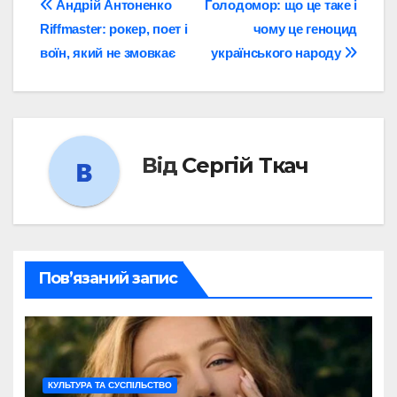
Навігація
Андрій Антоненко
Голодомор: що це таке і
Riffmaster: рокер, поет і
чому це геноцид
записів
воїн, який не змовкає
українського народу
Від
Сергій Ткач
Пов’язаний запис
КУЛЬТУРА ТА СУСПІЛЬСТВО