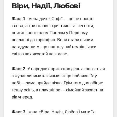
Віри, Надії, Любові
Факт 1.
Імена дочок Софії — це не просто
слова, а три головні християнські чесноти,
описані апостолом Павлом у Першому
посланні до коринфян. Вони стали вічним
нагадуванням, що навіть у найтемніші часи
світло цих якостей не згасає.
Факт 2.
У народних приказках день асоціюється
з журавлиними ключами: якщо побачиш їх у
небі — зима прийде пізно. Грім того дня обіцяє
теплу осінь, а плач жінок — сімейний захист на
рік уперед.
Факт 3.
Ікона «Віра, Надія, Любов і мати їх