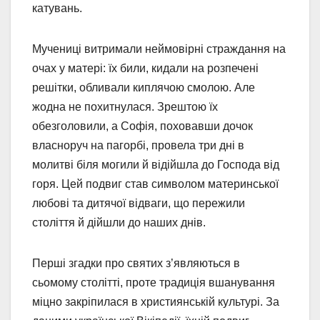
катувань.
Мучениці витримали неймовірні страждання на
очах у матері: їх били, кидали на розпечені
решітки, обливали киплячою смолою. Але
жодна не похитнулася. Зрештою їх
обезголовили, а Софія, поховавши дочок
власноруч на пагорбі, провела три дні в
молитві біля могили й відійшла до Господа від
горя. Цей подвиг став символом материнської
любові та дитячої відваги, що пережили
століття й дійшли до наших днів.
Перші згадки про святих з’являються в
сьомому столітті, проте традиція вшанування
міцно закріпилася в християнській культурі. За