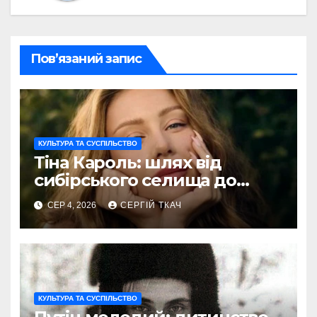
Пов’язаний запис
КУЛЬТУРА ТА СУСПІЛЬСТВО
Тіна Кароль: шлях від
сибірського селища до
голосу України
СЕР 4, 2026
СЕРГІЙ ТКАЧ
КУЛЬТУРА ТА СУСПІЛЬСТВО