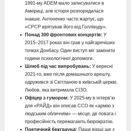
1991-му ADEM мало записуватися в
Америці, але історія розпорядилася
інакше. Антоненко часто жартує, що
«СРСР врятував його від Голлівуду».
Понад 300 фронтових концертів:
У
2015–2017 роках він грав у найгарячіших
точках Донбасу. Один виступ міг замінити
години психологічної допомоги.
Шлюб під час випробувань:
У вересні
2021-го, вже після домашнього арешту,
одружився зі Світланою в київській церкві.
Любов, яка витримала СІЗО.
Офіцер з гумором:
У 2025-му в інтерв’ю
для «РАЙД» він описав ССО як «армію з
людським обличчям» — місце, де повага і
професійність перемагають бюрократію.
Поетичний бекграунд:
Пише вірші ще з