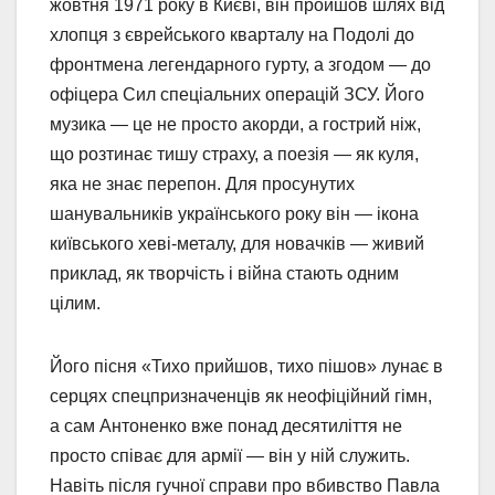
жовтня 1971 року в Києві, він пройшов шлях від
хлопця з єврейського кварталу на Подолі до
фронтмена легендарного гурту, а згодом — до
офіцера Сил спеціальних операцій ЗСУ. Його
музика — це не просто акорди, а гострий ніж,
що розтинає тишу страху, а поезія — як куля,
яка не знає перепон. Для просунутих
шанувальників українського року він — ікона
київського хеві-металу, для новачків — живий
приклад, як творчість і війна стають одним
цілим.
Його пісня «Тихо прийшов, тихо пішов» лунає в
серцях спецпризначенців як неофіційний гімн,
а сам Антоненко вже понад десятиліття не
просто співає для армії — він у ній служить.
Навіть після гучної справи про вбивство Павла