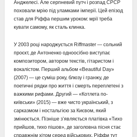
Анджелесі. Але серпневий путч і розпад СРСР
поховали мрію під уламками імперії. Цей епізод
став для Ріффа першим уроком: мрії треба
кувати самому, як сталь клинка.
У 2003 році народжується Riffmaster — сольний
проєкт, де Антоненко одноосібно виступає
композитором, автором текстів, гітаристом і
вокалістом. Перший альбом «Beautiful Day»
(2007) — це суміш року, блюзу і гранжу, де
поетичні рядки про життя і смерть переплетені з
важкими рифами. Другий — «Котлета по-
київськи» (2015) — вже чисто український, з
сарказмом і ностальгією за Києвом, який
змінюється. Пізніше з’являється платівка «Тихо
прийшов, тихо пішов», де заголовна пісня стає
справжнім хітом серед військових. Ріффи тут