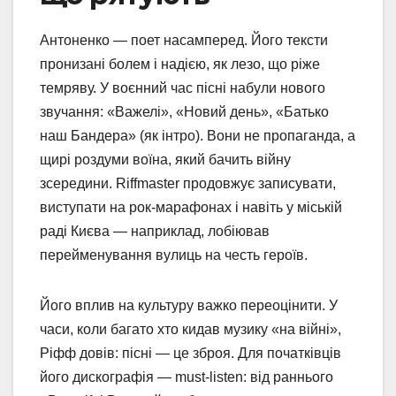
Антоненко — поет насамперед. Його тексти
пронизані болем і надією, як лезо, що ріже
темряву. У воєнний час пісні набули нового
звучання: «Важелі», «Новий день», «Батько
наш Бандера» (як інтро). Вони не пропаганда, а
щирі роздуми воїна, який бачить війну
зсередини. Riffmaster продовжує записувати,
виступати на рок-марафонах і навіть у міській
раді Києва — наприклад, лобіював
перейменування вулиць на честь героїв.
Його вплив на культуру важко переоцінити. У
часи, коли багато хто кидав музику «на війні»,
Ріфф довів: пісні — це зброя. Для початківців
його дискографія — must-listen: від раннього