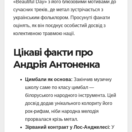
«Beautiful Day» з його блюзовими мотивами до
сучасних треків, де метал зустрічається з
українським фольклором. Просунуті фанати
оцінять, як він поєднує особистий досвід з
колективною травмою нації.
Цікаві факти про
Андрія Антоненка
Цимбали як основа:
Закінчив музичну
школу саме по класу цимбал —
білоруського народного інструмента. Цей
досвід додав унікального колориту його
рок-рифам, ніби народна мелодія
прорвалася крізь метал.
Зірваний контракт у Лос-Анджелесі:
У