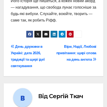
Його історія ще пишеться, а кожен новий акорд
— нагадування, що свобода лунає голосніше за
будь-які вибухи. Слухайте, воюйте, творить —
саме так, як робить Ріфф.
Навігація
День дружини в
Віри, Надії, Любові
Україні: дата 2026,
привітання: щирі слова
записів
традиції та щирі ідеї
на день ангела
святкування
Від
Сергій Ткач