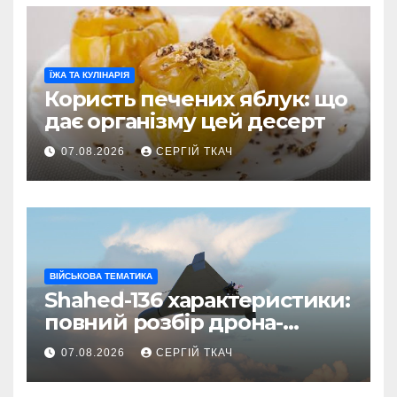
ЇЖА ТА КУЛІНАРІЯ
Користь печених яблук: що
дає організму цей десерт
07.08.2026
СЕРГІЙ ТКАЧ
ВІЙСЬКОВА ТЕМАТИКА
Shahed-136 характеристики:
повний розбір дрона-
камікадзе
07.08.2026
СЕРГІЙ ТКАЧ