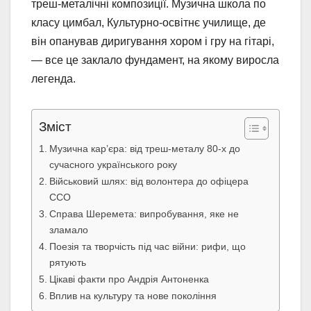
треш-металічні композиції. Музична школа по
класу цимбал, Культурно-освітнє училище, де
він опанував диригування хором і гру на гітарі,
— все це заклало фундамент, на якому виросла
легенда.
Зміст
Музична кар’єра: від треш-металу 80-х до
сучасного українського року
Військовий шлях: від волонтера до офіцера
ССО
Справа Шеремета: випробування, яке не
зламало
Поезія та творчість під час війни: рифи, що
рятують
Цікаві факти про Андрія Антоненка
Вплив на культуру та нове покоління