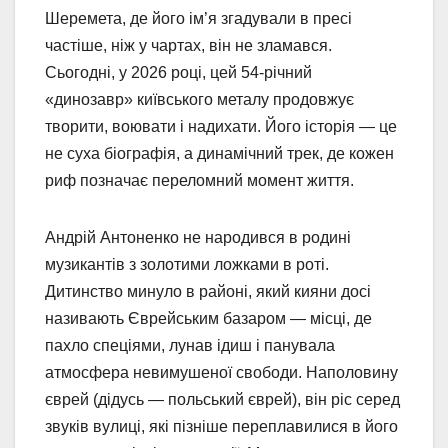
Шеремета, де його ім’я згадували в пресі
частіше, ніж у чартах, він не зламався.
Сьогодні, у 2026 році, цей 54-річний
«динозавр» київського металу продовжує
творити, воювати і надихати. Його історія — це
не суха біографія, а динамічний трек, де кожен
риф позначає переломний момент життя.
Андрій Антоненко не народився в родині
музикантів з золотими ложками в роті.
Дитинство минуло в районі, який кияни досі
називають Єврейським базаром — місці, де
пахло спеціями, лунав ідиш і панувала
атмосфера невимушеної свободи. Наполовину
єврей (дідусь — польський єврей), він ріс серед
звуків вулиці, які пізніше переплавилися в його