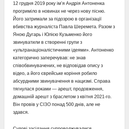
12 грудня 2019 року ім’я Андрія Антоненка
прогриміло в новинах не через нову пісню.
Його затримали за підозрою в організації
вбивства журналіста Павла Шеремета. Разом з
Яною Дугарь і Юлією Кузьменко його
звинуватили в створенні групи з
«ультранаціоналістичними ідеями». Антоненко
категорично заперечував: не знав
співобвинувачених, не відповідав опису з
відео, а його єврейське коріння робило
абсурдними звинувачення в нацизмі. Справа
тягнулася роками — арешт, продовження,
домашній арешт з браслетом з квітня 2021-го.
Він провів у СІЗО понад 500 днів, але не
здався.
Судові засідання супроводжувалися