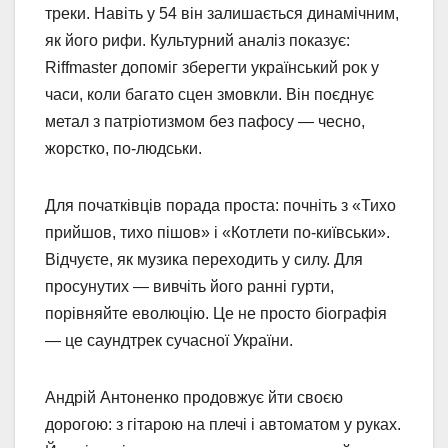
треки. Навіть у 54 він залишається динамічним,
як його рифи. Культурний аналіз показує:
Riffmaster допоміг зберегти український рок у
часи, коли багато сцен змовкли. Він поєднує
метал з патріотизмом без пафосу — чесно,
жорстко, по-людськи.
Для початківців порада проста: почніть з «Тихо
прийшов, тихо пішов» і «Котлети по-київськи».
Відчуєте, як музика переходить у силу. Для
просунутих — вивчіть його ранні гурти,
порівняйте еволюцію. Це не просто біографія
— це саундтрек сучасної України.
Андрій Антоненко продовжує йти своєю
дорогою: з гітарою на плечі і автоматом у руках.