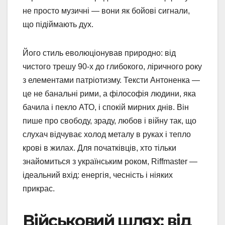
не просто музичні — вони як бойові сигнали,
що підіймають дух.
Його стиль еволюціонував природно: від
чистого трешу 90-х до глибокого, ліричного року
з елементами патріотизму. Тексти Антоненка —
це не банальні рими, а філософія людини, яка
бачила і пекло АТО, і спокій мирних днів. Він
пише про свободу, зраду, любов і війну так, що
слухач відчуває холод металу в руках і тепло
крові в жилах. Для початківців, хто тільки
знайомиться з українським роком, Riffmaster —
ідеальний вхід: енергія, чесність і ніяких
прикрас.
Військовий шлях: від