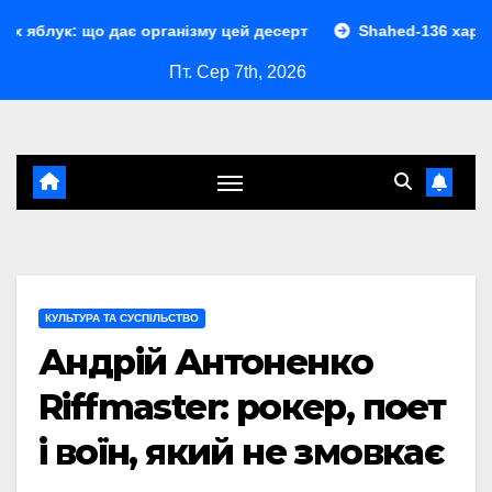
Перейти
ає організму цей десерт
Shahed-136 характеристики: по
до
Пт. Сер 7th, 2026
контенту
КУЛЬТУРА ТА СУСПІЛЬСТВО
Андрій Антоненко
Riffmaster: рокер, поет
і воїн, який не змовкає