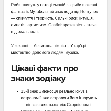
Риби пливуть у потоці емоцій, як риби в океані
фантазій. Мутабельний знак води під Нептуном
— співчуття і творчість. Сильні риси: інтуїція,
емпатія, артистизм. Слабкі: вразливість, втеча
від реальності.
У коханні — безмежна ніжність. У кар’єрі —
мистецтво, допомога людям, музика.
Цікаві факти про
знаки зодіаку
13-й знак Змієносця реально існує в
астрономії, але астрологи його ігнорують
— він «з’являється» між Скорпіоном і