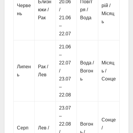
Близн
20.06
Повіт
Черве
рій /
юки /
/
ря /
нь
Місяц
Рак
21.06
Вода
ь
–
22.07
21.06
–
22.07
Вода /
Місяц
Липен
Рак /
/
Вогон
ь /
ь
Лев
23.07
ь
Сонце
–
22.08
23.07
–
Сонце
22.08
Вогон
Серп
Лев /
/
/
ь /