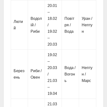
20.01
–
Водол
18.02
Повіт
Уран /
Люти
ій /
/
ря /
Непту
й
Риби
19.02
Вода
н
–
20.03
19.02
–
20.03
Вода /
Непту
Берез
Риби /
/
Вогон
н /
ень
Овен
21.03
ь
Марс
–
19.04
21.03