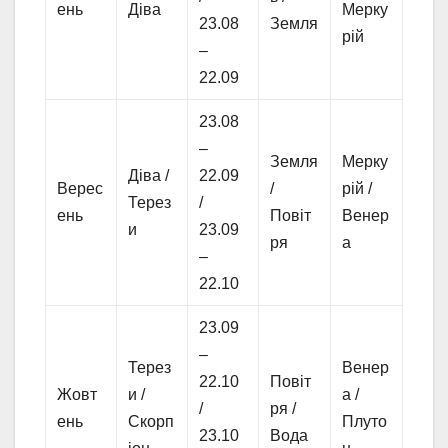
ень
Діва
Мерку
23.08
Земля
рій
–
22.09
23.08
–
Земля
Мерку
Діва /
22.09
Верес
/
рій /
Терез
/
ень
Повіт
Венер
и
23.09
ря
а
–
22.10
23.09
–
Терез
Венер
22.10
Повіт
Жовт
и /
а /
/
ря /
ень
Скорп
Плуто
23.10
Вода