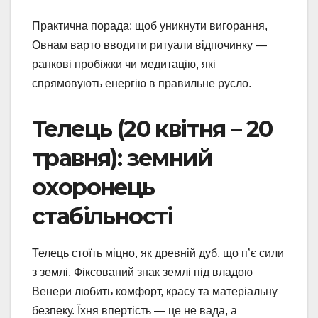
Практична порада: щоб уникнути вигорання,
Овнам варто вводити ритуали відпочинку —
ранкові пробіжки чи медитацію, які
спрямовують енергію в правильне русло.
Телець (20 квітня – 20
травня): земний
охоронець
стабільності
Телець стоїть міцно, як древній дуб, що п’є сили
з землі. Фіксований знак землі під владою
Венери любить комфорт, красу та матеріальну
безпеку. Їхня впертість — це не вада, а