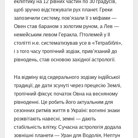
екліптику на 12 рівних частин по 30 градусів,
щоб зручно відстежувати рух планет. Греки
запозичили систему, пов’язали її з міфами —
Овен став бараном з золотим руном, а Лев —
немейським левом Геракла. Птолемей у II
столітті н.е. систематизував усе в «Тетрабіблі»,
і з того часу тропічний зодіак, прив’язаний до
рівнодень, став основою західної астрології.
На відміну від сидерального зодіаку індійської
традиції, де дати зсунуті через прецесію Землі,
тропічний фіксує початок Овна на весняному
рівноденні. Це робить його актуальним для
сезонних ритмів життя в Україні: вогняні знаки
розквітають навесні, земні — дають
стабільність влітку. Сучасна астрологія додала
зовнішні планети — Уран для Водолія, Нептун