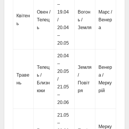
–
Овен /
19.04
Вогон
Марс /
Квітен
Телец
/
ь /
Венер
ь
ь
20.04
Земля
а
–
20.05
20.04
–
Телец
Земля
Венер
20.05
Траве
ь /
/
а /
/
нь
Близн
Повіт
Мерку
21.05
юки
ря
рій
–
20.06
21.05
–
Мерку