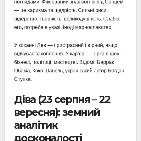
поглядами. Фіксований знак вогню під Сонцем
— це харизма та щедрість. Сильні риси:
лідерство, творчість, великодушність. Слабкі:
его, потреба в увазі, іноді марнославство.
У коханні Лев — пристрасний і вірний, якщо
відчуває захоплення. У кар’єрі — зірка в шоу-
бізнесі, політиці, мистецтві. Відомі: Баррак
Обама, Коко Шанель, український актор Богдан
Ступка.
Діва (23 серпня – 22
вересня): земний
аналітик
досконалості