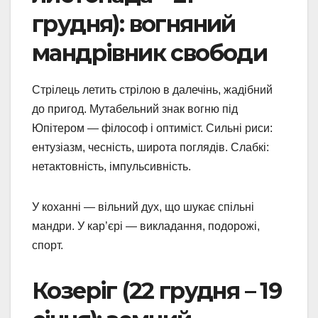
грудня): вогняний
мандрівник свободи
Стрілець летить стрілою в далечінь, жадібний
до пригод. Мутабельний знак вогню під
Юпітером — філософ і оптиміст. Сильні риси:
ентузіазм, чесність, широта поглядів. Слабкі:
нетактовність, імпульсивність.
У коханні — вільний дух, що шукає спільні
мандри. У кар’єрі — викладання, подорожі,
спорт.
Козеріг (22 грудня – 19