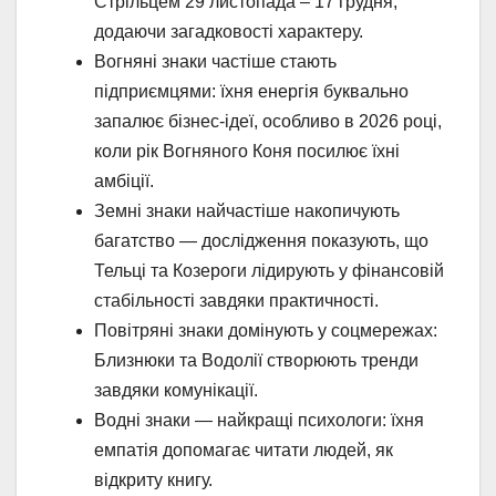
Стрільцем 29 листопада – 17 грудня,
додаючи загадковості характеру.
Вогняні знаки частіше стають
підприємцями: їхня енергія буквально
запалює бізнес-ідеї, особливо в 2026 році,
коли рік Вогняного Коня посилює їхні
амбіції.
Земні знаки найчастіше накопичують
багатство — дослідження показують, що
Тельці та Козероги лідирують у фінансовій
стабільності завдяки практичності.
Повітряні знаки домінують у соцмережах:
Близнюки та Водолії створюють тренди
завдяки комунікації.
Водні знаки — найкращі психологи: їхня
емпатія допомагає читати людей, як
відкриту книгу.