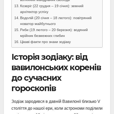
Козеріг (22 грудня – 19 січня): земний
архітектор успіху
Водолій (20 січня – 18 лютого): повітряний
новатор майбутнього
Риби (19 лютого – 20 березня): водяний
мрійник безмежних глибин
Цікаві факти про знаки зодіаку
Історія зодіаку: від
вавилонських коренів
до сучасних
гороскопів
Зодіак зародився в давній Вавилонії близько V
століття до нашої ери, коли астрономи поділили