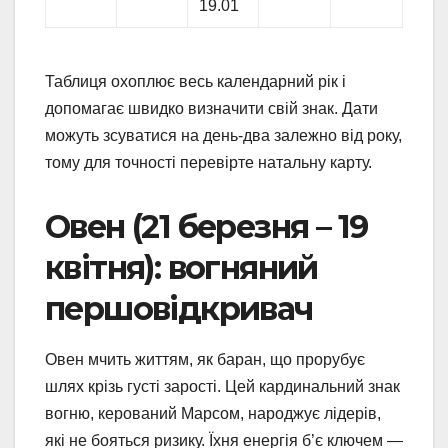
19.01
Таблиця охоплює весь календарний рік і
допомагає швидко визначити свій знак. Дати
можуть зсуватися на день-два залежно від року,
тому для точності перевірте натальну карту.
Овен (21 березня – 19
квітня): вогняний
першовідкривач
Овен мчить життям, як баран, що прорубує
шлях крізь густі зарості. Цей кардинальний знак
вогню, керований Марсом, народжує лідерів,
які не бояться ризику. Їхня енергія б’є ключем —