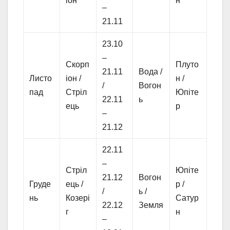
іон
н
–
21.11
23.10
–
Скорп
Плуто
21.11
Вода /
Листо
іон /
н /
/
Вогон
пад
Стріл
Юпіте
22.11
ь
ець
р
–
21.12
22.11
–
Стріл
Юпіте
21.12
Вогон
Груде
ець /
р /
/
ь /
нь
Козері
Сатур
22.12
Земля
г
н
–