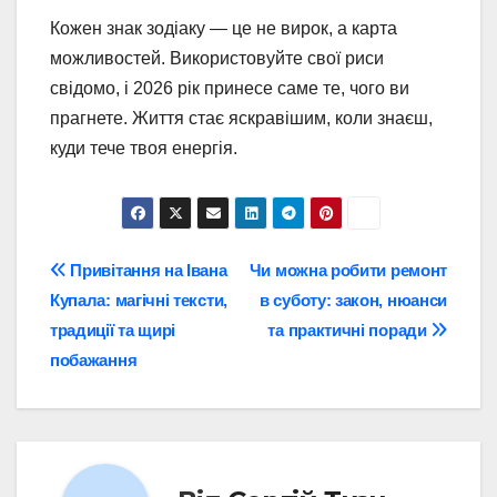
Кожен знак зодіаку — це не вирок, а карта
можливостей. Використовуйте свої риси
свідомо, і 2026 рік принесе саме те, чого ви
прагнете. Життя стає яскравішим, коли знаєш,
куди тече твоя енергія.
Навігація
Привітання на Івана
Чи можна робити ремонт
Купала: магічні тексти,
в суботу: закон, нюанси
записів
традиції та щирі
та практичні поради
побажання