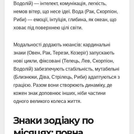
Водолій) — інтелект, комунікація, легкість,
немов вітер, що несе ідеї. Вода (Рак, Скорпіон,
Риби) — емоції, інтуїція, глибина, як океан, що
ховає під поверхнею цілі світи.
Модальності додають нюансів: кардинальні
знаки (Овен, Рак, Терези, Козеріг) запускають
нові цикли, фіксовані (Телець, Лев, Скорпіон,
Водолій) забезпечують стабільність, мутабельні
(Близнюки, Діва, Стрілець, Риби) адаптуються з
грацією. Разом вони створюють динаміку, де
кожен знак доповнює інших, ніби частини
одного великого колеса життя.
Знаки зодіаку по
місяцях: повна