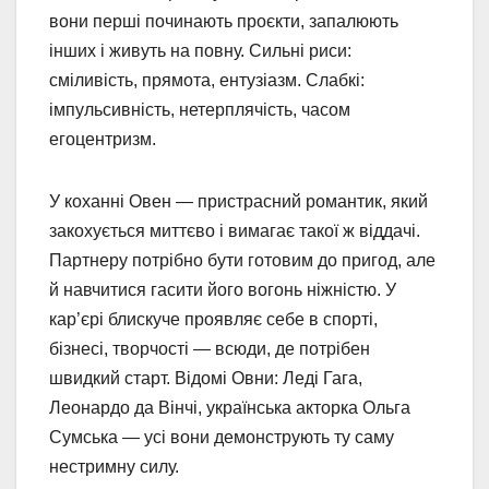
вони перші починають проєкти, запалюють
інших і живуть на повну. Сильні риси:
сміливість, прямота, ентузіазм. Слабкі:
імпульсивність, нетерплячість, часом
егоцентризм.
У коханні Овен — пристрасний романтик, який
закохується миттєво і вимагає такої ж віддачі.
Партнеру потрібно бути готовим до пригод, але
й навчитися гасити його вогонь ніжністю. У
кар’єрі блискуче проявляє себе в спорті,
бізнесі, творчості — всюди, де потрібен
швидкий старт. Відомі Овни: Леді Гага,
Леонардо да Вінчі, українська акторка Ольга
Сумська — усі вони демонструють ту саму
нестримну силу.