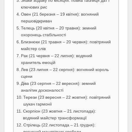
Знаки зодіаку по місяцях: повна таблиця дат і
ключових рис
Овен (21 березня – 19 квітня): вогняний
першовідкривач
Телець (20 квітня – 20 травня): земний
охоронець стабільності
Близнюки (21 травня – 20 червня): повітряний
майстер слів
Рак (21 червня – 22 липня): водяний
хранитель емоцій
Лев (23 липня – 22 серпня): вогняний король
сцени
Діва (23 серпня – 22 вересня): земний
аналітик досконалості
Терези (23 вересня – 22 жовтня): повітряний
шукач гармонії
Скорпіон (23 жовтня – 21 листопада):
водяний майстер трансформації
Стрілець (22 листопада – 21 грудня):
вогняний мандрівник свободи