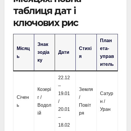
таблиця дат і
ключових рис
План
Знак
Місяц
Стихі
ета-
зодіа
Дати
ь
я
управ
ку
итель
22.12
–
Козері
Земля
19.01
Сатур
Січен
г /
/
/
н /
ь
Водол
Повіт
20.01
Уран
ій
ря
–
18.02