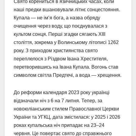
Свято корениться в язичницьких часах, коли
наші предки вшановували літнє сонцестояння.
Купала — не ім’я бога, а назва обряду
очищення через воду, що поєднувалася з
культом сонця. Перші згадки сягають XIII
століття, зокрема у Волинському літописі 1262
року. З приходом християнства свято
переплелося з Різдвом Івана Хрестителя,
перетворившись на Івана Купала. Вогонь став
символом світла Предтечі, а вода — хрещення.
До реформи календаря 2023 року українці
відзначали ніч з 6 на 7 липня. Тепер, за
новоюліанським стилем Православної Церкви
України та УГКЦ, дата змістилася: у 2025 і 2026
роках купальська ніч припадає на 23–24
червня. Це повертає свято до справжнього