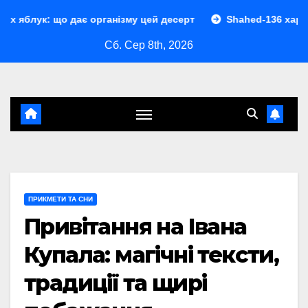
Перейти
дає організму цей десерт
Shahed-136 характеристики: по
до
Сб. Сер 8th, 2026
контенту
ПРИКМЕТИ ТА СНИ
Привітання на Івана
Купала: магічні тексти,
традиції та щирі