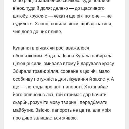
їх по річці з запаленою свічкою. Куди попливе
вінок, туди й доля: далеко — до щасливого
шлюбу, кружляє — чекати ще рік, потоне — не
судилося. Хлопці ловили вінки, щоб дізнатися,
чия доля до них пливе.
Купання в річках чи росі вважалося
обов’язковим. Вода на Івана Купала набирала
цілющої сили, змивала втому й дарувала красу.
Збирали трави: зілля, сорване в цю ніч, мало
особливу потужність для лікування й захисту. А
ще — легенда про цвіт папороті. Хто знайде
його опівночі в лісі, той отримає дар бачити
скарби, розуміти мову тварин і передбачати
майбутнє. Звісно, папороть не цвіте, але мрія
про диво залишається живою.