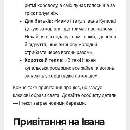
ритмі хороводу, а сміх лунає голосніше за
тріск полум’я!».
Для батьків:
«Мамо і тату, з Івана Купала!
Дякую за коріння, що тримає нас на землі.
Нехай ця ніч подарує вам спокій, здоров’я
й відчуття, ніби ви знову молоді й
стрибаєте через вогонь разом».
Коротке й тепле:
«Вітаю! Нехай
купальська роса змиє все зайве, а вогонь
запалить у серці надію на краще».
Кожне таке привітання працює, бо згадує
ключові образи свята. Додайте особисту деталь
— і текст заграє новими барвами.
Привітання на Івана