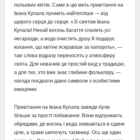
польових квітів. Саме в цю мить привітання на
Івана Купала лунають найтепліше — від
щирого серця до серця. «Зі святом Івана
Купала! Нехай вогонь багаття спалить усі
негаразди, а вода очистить душу й подарує
кохання, що квітне яскравіше за папороть», —
такі слова відразу переносять у атмосферу
свята. Для новачків це простий вхід у традицію,
а для тих, хто вже знає глибини фольклору, —
нагода поєднати давні символи з особистими
емоціями.
Привітання на Івана Купала завжди були
більше за прості побажання. Вони відлунюють
обрядами, де вогонь і вода зливаються в єдине
ціле, а трави шепочуть таємниці. Ось ще один