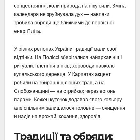
сонцестояння, коли природа на піку сили. Зміна
календаря не зруйнувала дух — навпаки,
зробила обряди ще ближчими до первісної
енергії літа.
У різних регіонах України традиції мали свої
відтінки. На Поліссі зберігалися найархаїчніші
ритуали: плетіння вінків, хороводи навколо
купальського деревця. У Карпатах акцент
робили на збиранні цілющих трав, а на
Слобожанщині — на стрибках через вогонь
парами. Кожен куточок додавав свого кольору,
але спільним залишалося головне — очищення
й надія на врожай, кохання, здоров’я.
Традиції та обряди: