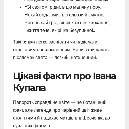
«Зі святом, рідні, в цю магічну пору,
Нехай вода змиє всі сльози й смуток.
Вогонь хай гріє, вінок хай несе кохання,
І життя тече, як річка безупинно!»
Такі рядки легко заспівати чи надіслати
голосовим повідомленням. Вони залишають
післясмак свята — легкий, натхненний.
Цікаві факти про Івана
Купала
Папороть справді не цвіте — це ботанічний
факт, але легенда про чарівний цвіт живе
століттями й надихає митців від Шевченка до
сучасних фільмів.