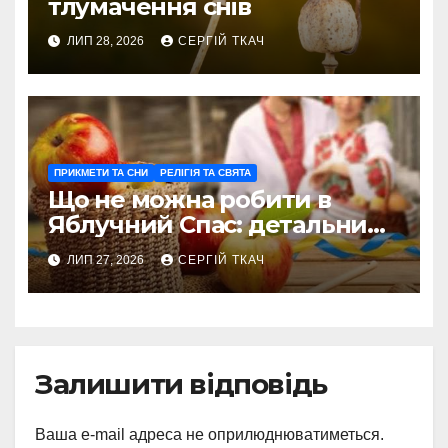
тлумачення снів
ЛИП 28, 2026
СЕРГІЙ ТКАЧ
ПРИКМЕТИ ТА СНИ
РЕЛІГІЯ ТА СВЯТА
Що не можна робити в
Яблучний Спас: детальний
гід заборон і традицій
ЛИП 27, 2026
СЕРГІЙ ТКАЧ
Залишити відповідь
Ваша e-mail адреса не оприлюднюватиметься.