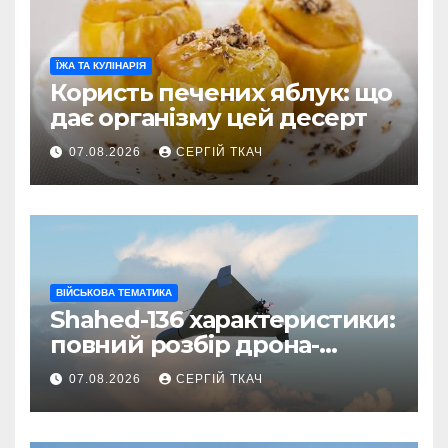
ЇЖА ТА КУЛІНАРІЯ
Користь печених яблук: що
дає організму цей десерт
07.08.2026
СЕРГІЙ ТКАЧ
ВІЙСЬКОВА ТЕМАТИКА
Shahed-136 характеристики:
повний розбір дрона-
камікадзе
07.08.2026
СЕРГІЙ ТКАЧ