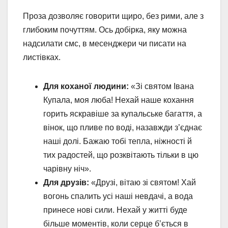
Проза дозволяє говорити щиро, без рими, але з
глибоким почуттям. Ось добірка, яку можна
надсилати смс, в месенджери чи писати на
листівках.
Для коханої людини:
«Зі святом Івана
Купала, моя люба! Нехай наше кохання
горить яскравіше за купальське багаття, а
вінок, що пливе по воді, назавжди з’єднає
наші долі. Бажаю тобі тепла, ніжності й
тих радостей, що розквітають тільки в цю
чарівну ніч».
Для друзів:
«Друзі, вітаю зі святом! Хай
вогонь спалить усі наші невдачі, а вода
принесе нові сили. Нехай у житті буде
більше моментів, коли серце б’ється в