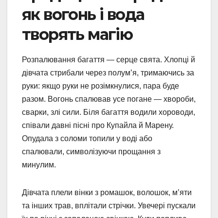
як вогонь і вода
творять магію
Розпалювання багаття — серце свята. Хлопці й
дівчата стрибали через полум’я, тримаючись за
руки: якщо руки не розімкнулися, пара буде
разом. Вогонь спалював усе погане — хвороби,
сварки, злі сили. Біля багаття водили хороводи,
співали давні пісні про Купайла й Марену.
Опудала з соломи топили у воді або
спалювали, символізуючи прощання з
минулим.
Дівчата плели вінки з ромашок, волошок, м’яти
та інших трав, вплітали стрічки. Увечері пускали