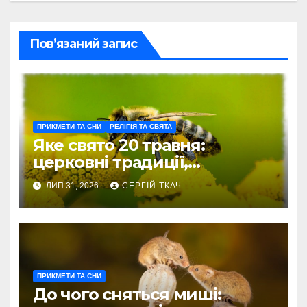
Пов’язаний запис
ПРИКМЕТИ ТА СНИ
РЕЛІГІЯ ТА СВЯТА
Яке свято 20 травня:
церковні традиції,
Всесвітній день бджіл і
ЛИП 31, 2026
СЕРГІЙ ТКАЧ
професійні дати
ПРИКМЕТИ ТА СНИ
До чого сняться миші: