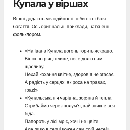
Купала у віршах
Вірші додають мелодійності, ніби пісні біля
багаття. Ось оригінальні приклади, натхненні
фольклором.
«На Івана Купала вогонь горить яскраво,
Вінок по річці пливе, несе долю нам
щасливу.
Нехай кохання квітне, здоров’я не згасає,
А радість у серцях, як роса на травах,
грає!»
«Купальська ніч чарівна, зоряна й тепла,
Стрибаймо через полум’я, хай зникне вся
біда.
Папороть у лісі мріє, хоч і не цвіте,
Але диво в серці кожен сам собі несе!»