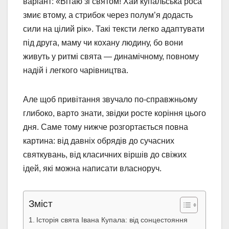
варіант: «Вітаю зі святом! Хай купальська роса
змиє втому, а стрибок через полум’я додасть
сили на цілий рік». Такі тексти легко адаптувати
під друга, маму чи кохану людину, бо вони
живуть у ритмі свята — динамічному, повному
надій і легкого чарівництва.
Але щоб привітання звучало по-справжньому
глибоко, варто знати, звідки росте коріння цього
дня. Саме тому нижче розгортається повна
картина: від давніх обрядів до сучасних
святкувань, від класичних віршів до свіжих
ідей, які можна написати власноруч.
Зміст
Історія свята Івана Купала: від сонцестояння