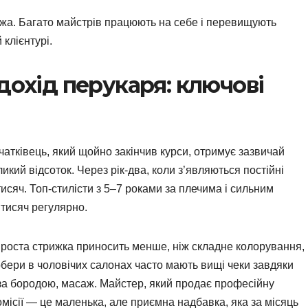
жа. Багато майстрів працюють на себе і перевищують
 клієнтурі.
дохід перукаря: ключові
атківець, який щойно закінчив курси, отримує зазвичай
кий відсоток. Через рік-два, коли з’являються постійні
тисяч. Топ-стилісти з 5–7 роками за плечима і сильним
 тисяч регулярно.
 Проста стрижка приносить менше, ніж складне колорування,
ери в чоловічих салонах часто мають вищі чеки завдяки
за бородою, масаж. Майстер, який продає професійну
місії — це маленька, але приємна надбавка, яка за місяць