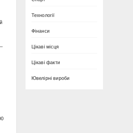
Технології
ай
Фінанси
0–
Цікаві місця
Цікаві факти
Ювелірні вироби
00