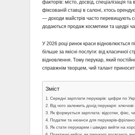
факторів: місто, досвід, спеціалізація та
фіксованій ставці в салоні, хтось оренду
— доходи майстрів часто перевищують се
додаються продаж косметики та щедрі ча
У 2026 році ринок краси відновлюється пі
більше за якісні послуги: від класичної 
відновлення. Тому перукар, який постійн
справжнім творцем, чий талант приносить
Зміст
Середні зарплати перукарів: цифри по Укра
Від чого залежить дохід перукаря: ключові
Як формується зарплата: відсотки, фікс, чай
Податки та нюанси для перукарів-фріланс
Як стати перукарем і швидко вийти на хор
Практичні кейси: як перукарі досягають вис