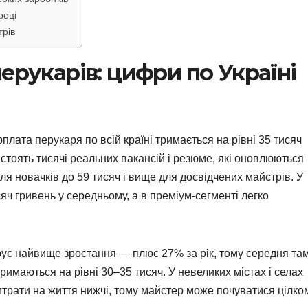
році
трів
ерукарів: цифри по Україні
плата перукаря по всій країні тримається на рівні 35 тисяч
 стоять тисячі реальних вакансій і резюме, які оновлюються
ля новачків до 59 тисяч і вище для досвідчених майстрів. У
ч гривень у середньому, а в преміум-сегменті легко
трує найвище зростання — плюс 27% за рік, тому середня та
тримаються на рівні 30–35 тисяч. У невеликих містах і селах
итрати на життя нижчі, тому майстер може почуватися цілко