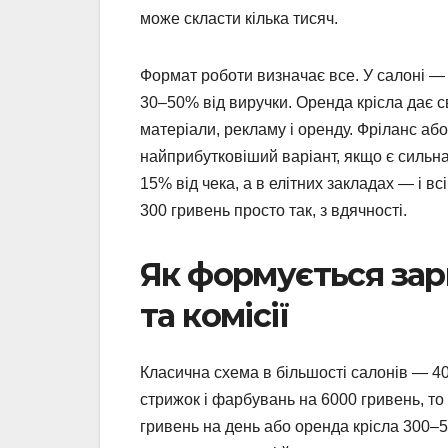
може скласти кілька тисяч.
Формат роботи визначає все. У салоні — с
30–50% від виручки. Оренда крісла дає 
матеріали, рекламу і оренду. Фріланс а
найприбутковіший варіант, якщо є сильна
15% від чека, а в елітних закладах — і в
300 гривень просто так, з вдячності.
Як формується зарп
та комісії
Класична схема в більшості салонів — 4
стрижок і фарбувань на 6000 гривень, т
гривень на день або оренда крісла 300–5