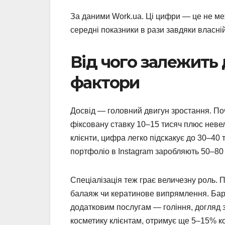
За даними Work.ua. Ці цифри — це не ме
середні показники в рази завдяки власній
Від чого залежить 
фактори
Досвід — головний двигун зростання. Поч
фіксовану ставку 10–15 тисяч плюс невели
клієнти, цифра легко підскакує до 30–40 
портфоліо в Instagram заробляють 50–80
Спеціалізація теж грає величезну роль.
балаяж чи кератинове випрямлення. Барб
додатковим послугам — гоління, догляд 
косметику клієнтам, отримує ще 5–15% ко