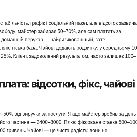
табільність, графік і соціальний пакет, але відсоток зазвич
свободу: майстер забирає 50–70%, але сам платить за
бо домашній перукар — найризикованіший, зате
 клієнтська база. Чайові додають родзинку: у середньому 1
сі 25%. Клієнт, задоволений результатом, часто залишає 100–
лата: відсотки, фікс, чайові
0–50% від виручки за послуги. Якщо майстер зробив за день
о його частина — 2400–3000. Плюс фіксована ставка 500–10
00 гривень. Чайові — це чиста радість: вони не