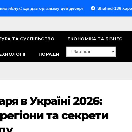
 що дає організму цей десерт
Shahed-136 характеристик
ТУРА ТА СУСПІЛЬСТВО
ЕКОНОМІКА ТА БІЗНЕС
ЕХНОЛОГІЇ
ПОРАДИ
ря в Україні 2026:
регіони та секрети
ду