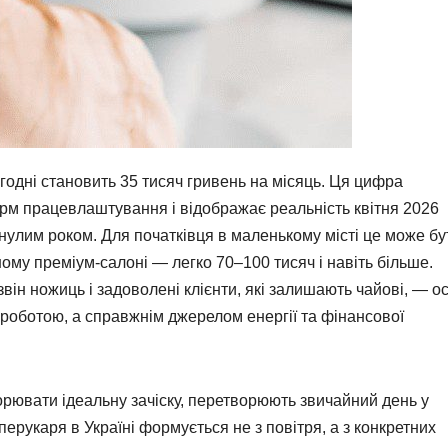
годні становить 35 тисяч гривень на місяць. Ця цифра
орм працевлаштування і відображає реальність квітня 2026
нулим роком. Для початківця в маленькому місті це може бу
ному преміум-салоні — легко 70–100 тисяч і навіть більше.
ін ножиць і задоволені клієнти, які залишають чайові, — о
роботою, а справжнім джерелом енергії та фінансової
ворювати ідеальну зачіску, перетворюють звичайний день у
ерукаря в Україні формується не з повітря, а з конкретних