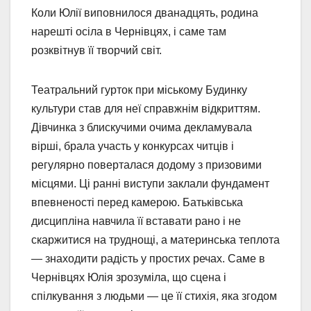
Коли Юлії виповнилося дванадцять, родина
нарешті осіла в Чернівцях, і саме там
розквітнув її творчий світ.
Театральний гурток при міському Будинку
культури став для неї справжнім відкриттям.
Дівчинка з блискучими очима декламувала
вірші, брала участь у конкурсах читців і
регулярно поверталася додому з призовими
місцями. Ці ранні виступи заклали фундамент
впевненості перед камерою. Батьківська
дисципліна навчила її вставати рано і не
скаржитися на труднощі, а материнська теплота
— знаходити радість у простих речах. Саме в
Чернівцях Юлія зрозуміла, що сцена і
спілкування з людьми — це її стихія, яка згодом