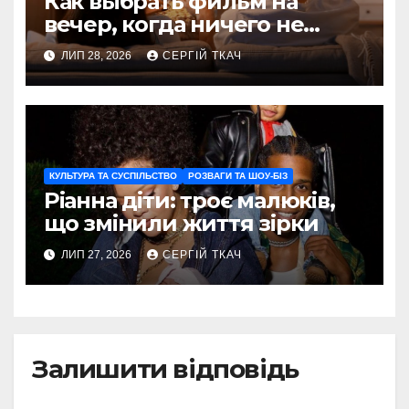
Как выбрать фильм на
вечер, когда ничего не
хочется пересматривать
ЛИП 28, 2026
СЕРГІЙ ТКАЧ
КУЛЬТУРА ТА СУСПІЛЬСТВО
РОЗВАГИ ТА ШОУ-БІЗ
Ріанна діти: троє малюків,
що змінили життя зірки
ЛИП 27, 2026
СЕРГІЙ ТКАЧ
Залишити відповідь