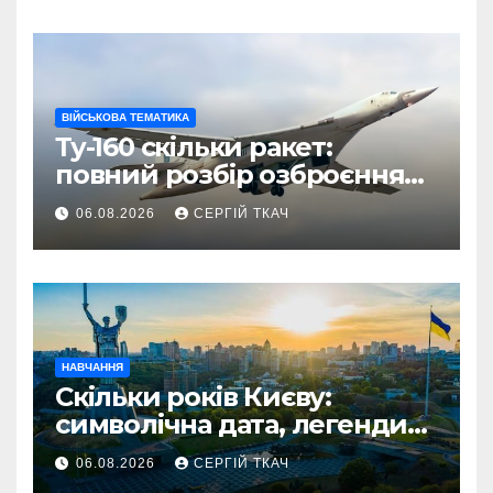
ВІЙСЬКОВА ТЕМАТИКА
Ту-160 скільки ракет:
повний розбір озброєння
стратегічного
06.08.2026
СЕРГІЙ ТКАЧ
бомбардувальника
НАВЧАННЯ
Скільки років Києву:
символічна дата, легенди
та те, що кажуть історики
06.08.2026
СЕРГІЙ ТКАЧ