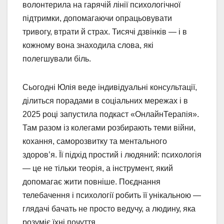
волонтерила на гарячій лінії психологічної
підтримки, допомагаючи опрацьовувати
тривогу, втрати й страх. Тисячі дзвінків — і в
кожному вона знаходила слова, які
полегшували біль.
Сьогодні Юлія веде індивідуальні консультації,
ділиться порадами в соціальних мережах і в
2025 році запустила подкаст «ОнлайнТерапія».
Там разом із колегами розбирають теми війни,
кохання, саморозвитку та ментального
здоров’я. Її підхід простий і людяний: психологія
— це не тільки теорія, а інструмент, який
допомагає жити повніше. Поєднання
телебачення і психології робить її унікальною —
глядачі бачать не просто ведучу, а людину, яка
розуміє їхні почуття.