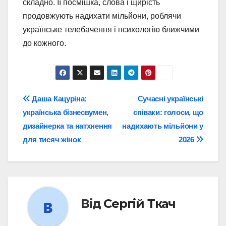
складно. Її посмішка, слова і щирість
продовжують надихати мільйони, роблячи
українське телебачення і психологію ближчими
до кожного.
Навігація
Даша Кацуріна:
Сучасні українські
українська бізнесвумен,
співаки: голоси, що
записів
дизайнерка та натхнення
надихають мільйони у
для тисяч жінок
2026
Від
Сергій Ткач