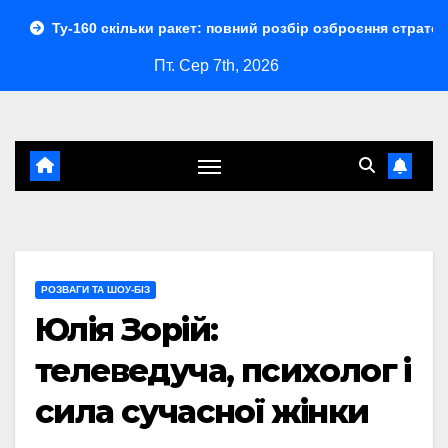
Перейти
скільки ракет: повний розбір озброєння стратегічного бомбар
до
Пт. Сер 7th, 2026
контенту
РОЗВАГИ ТА ШОУ-БІЗ
Юлія Зорій:
телеведуча, психолог і
сила сучасної жінки