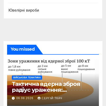
Ювелірні вироби
You missed
ВІЙСЬКОВА ТЕМАТИКА
Тактична ядерна зброя
радіус ураження:
детальний розбір зон
06.08.2026
СЕРГІЙ ТКАЧ
знищення