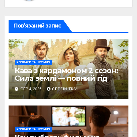
Пов’язаний запис
РОЗВАГИ ТА ШОУ-БІЗ
Кава з кардамоном 2 сезон:
Сила землі — повний гід
СЕР 4, 2026
СЕРГІЙ ТКАЧ
РОЗВАГИ ТА ШОУ-БІЗ