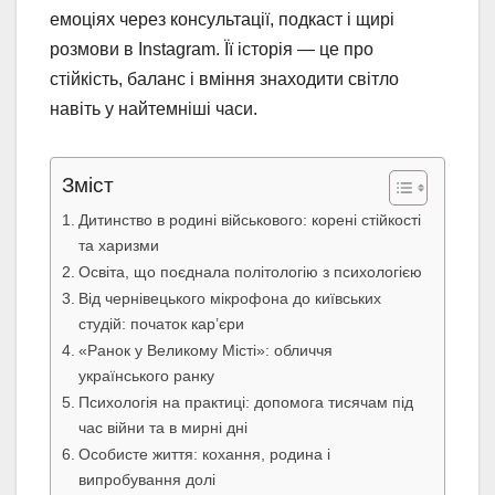
емоціях через консультації, подкаст і щирі
розмови в Instagram. Її історія — це про
стійкість, баланс і вміння знаходити світло
навіть у найтемніші часи.
Зміст
Дитинство в родині військового: корені стійкості
та харизми
Освіта, що поєднала політологію з психологією
Від чернівецького мікрофона до київських
студій: початок кар’єри
«Ранок у Великому Місті»: обличчя
українського ранку
Психологія на практиці: допомога тисячам під
час війни та в мирні дні
Особисте життя: кохання, родина і
випробування долі