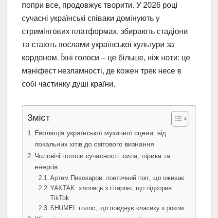
попри все, продовжує творити. У 2026 році
сучасні українські співаки домінують у
стримінгових платформах, збирають стадіони
та стають послами української культури за
кордоном. Їхні голоси – це більше, ніж ноти: це
маніфест незламності, де кожен трек несе в
собі частинку душі країни.
Зміст
Еволюція української музичної сцени: від
локальних хітів до світового визнання
Чоловічі голоси сучасності: сила, лірика та
енергія
Артем Пивоваров: поетичний поп, що оживає
YAKTAK: хлопець з гітарою, що підкорив
TikTok
SHUMEI: голос, що поєднує класику з роком