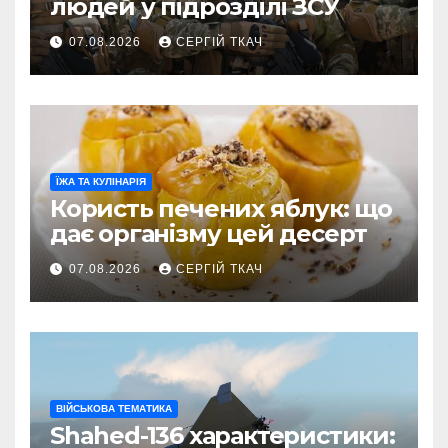
людей у підрозділі ЗСУ
07.08.2026
СЕРГІЙ ТКАЧ
ЇЖА ТА КУЛІНАРІЯ
Користь печених яблук: що
дає організму цей десерт
07.08.2026
СЕРГІЙ ТКАЧ
ВІЙСЬКОВА ТЕМАТИКА
Shahed-136 характеристики: