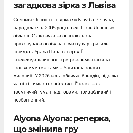
загадкова зірка з Львіва
Соломія Опришко, відома як Klavdia Petrivna,
народилася в 2005 році в селі Гірне Львівської
області. Скрипачка за освітою, вона
приховувала особу на початку кар’єри, але
швидко зібрала Палац спорту. Її
інтелектуальний поп з ретро-елементами та
іронічними текстами – багатошаровий і
масовий. У 2026 вона обличчя брендів, лідерка
чартів і символ нової хвилі. Її голос – як
таємничий туман над горами: привабливий і
незбагненний.
Alyona Alyona: реперка,
що змінила гру