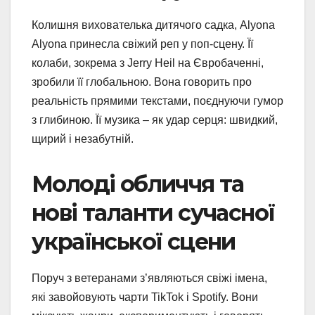
Колишня вихователька дитячого садка, Alyona
Alyona принесла свіжий реп у поп-сцену. Її
колаби, зокрема з Jerry Heil на Євробаченні,
зробили її глобальною. Вона говорить про
реальність прямими текстами, поєднуючи гумор
з глибиною. Її музика – як удар серця: швидкий,
щирий і незабутній.
Молоді обличчя та
нові таланти сучасної
української сцени
Поруч з ветеранами з’являються свіжі імена,
які завойовують чарти TikTok і Spotify. Вони