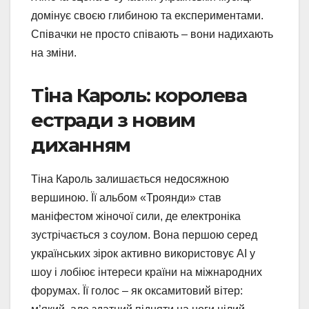
домінує своєю глибиною та експериментами.
Співачки не просто співають – вони надихають
на зміни.
Тіна Кароль: королева
естради з новим
диханням
Тіна Кароль залишається недосяжною
вершиною. Її альбом «Троянди» став
маніфестом жіночої сили, де електроніка
зустрічається з соулом. Вона першою серед
українських зірок активно використовує AI у
шоу і лобіює інтереси країни на міжнародних
форумах. Її голос – як оксамитовий вітер: