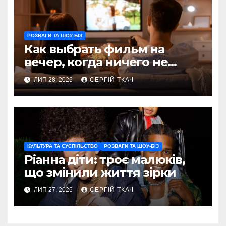
РОЗВАГИ ТА ШОУ-БІЗ
Как выбрать фильм на
вечер, когда ничего не
хочется пересматривать
ЛИП 28, 2026
СЕРГІЙ ТКАЧ
КУЛЬТУРА ТА СУСПІЛЬСТВО
РОЗВАГИ ТА ШОУ-БІЗ
Ріанна діти: троє малюків,
що змінили життя зірки
ЛИП 27, 2026
СЕРГІЙ ТКАЧ