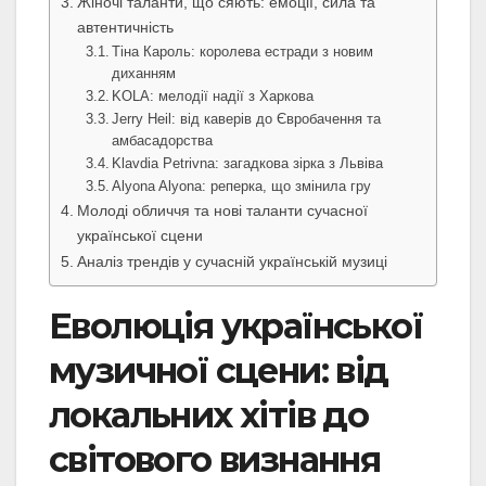
Жіночі таланти, що сяють: емоції, сила та
автентичність
Тіна Кароль: королева естради з новим
диханням
KOLA: мелодії надії з Харкова
Jerry Heil: від каверів до Євробачення та
амбасадорства
Klavdia Petrivna: загадкова зірка з Львіва
Alyona Alyona: реперка, що змінила гру
Молоді обличчя та нові таланти сучасної
української сцени
Аналіз трендів у сучасній українській музиці
Еволюція української
музичної сцени: від
локальних хітів до
світового визнання