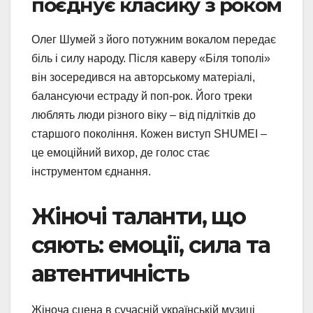
поєднує класику з роком
Олег Шумей з його потужним вокалом передає
біль і силу народу. Після каверу «Біля тополі»
він зосередився на авторському матеріалі,
балансуючи естраду й поп-рок. Його треки
люблять люди різного віку – від підлітків до
старшого покоління. Кожен виступ SHUMEI –
це емоційний вихор, де голос стає
інструментом єднання.
Жіночі таланти, що
сяють: емоції, сила та
автентичність
Жіноча сцена в сучасній українській музиці