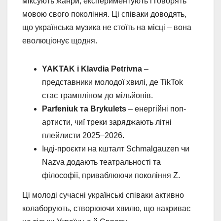
міксують жанри, експериментують і говорять
мовою свого покоління. Ці співаки доводять,
що українська музика не стоїть на місці – вона
еволюціонує щодня.
YAKTAK і Klavdia Petrivna
–
представники молодої хвилі, де TikTok
стає трампліном до мільйонів.
Parfeniuk та Brykulets
– енергійні поп-
артисти, чиї треки заряджають літні
плейлисти 2025–2026.
Інді-проєкти на кшталт Schmalgauzen чи
Nazva додають театральності та
філософії, приваблюючи покоління Z.
Ці молоді сучасні українські співаки активно
колаборують, створюючи хвилю, що накриває