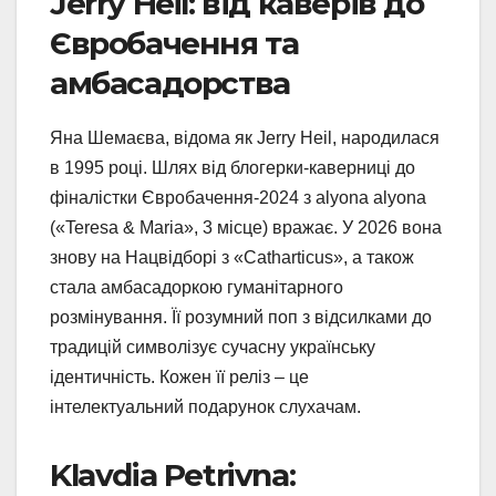
Jerry Heil: від каверів до
Євробачення та
амбасадорства
Яна Шемаєва, відома як Jerry Heil, народилася
в 1995 році. Шлях від блогерки-каверниці до
фіналістки Євробачення-2024 з alyona alyona
(«Teresa & Maria», 3 місце) вражає. У 2026 вона
знову на Нацвідборі з «Catharticus», а також
стала амбасадоркою гуманітарного
розмінування. Її розумний поп з відсилками до
традицій символізує сучасну українську
ідентичність. Кожен її реліз – це
інтелектуальний подарунок слухачам.
Klavdia Petrivna: