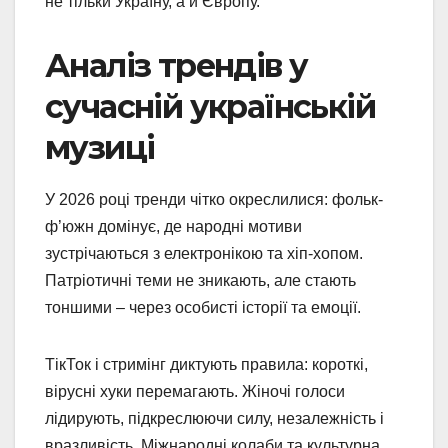
не тільки Україну, а й Європу.
Аналіз трендів у
сучасній українській
музиці
У 2026 році тренди чітко окреслилися: фольк-
ф’южн домінує, де народні мотиви
зустрічаються з електронікою та хіп-хопом.
Патріотичні теми не зникають, але стають
тоншими – через особисті історії та емоції.
ТікТок і стримінг диктують правила: короткі,
вірусні хуки перемагають. Жіночі голоси
лідирують, підкреслюючи силу, незалежність і
вразливість. Міжнародні колаби та культурна