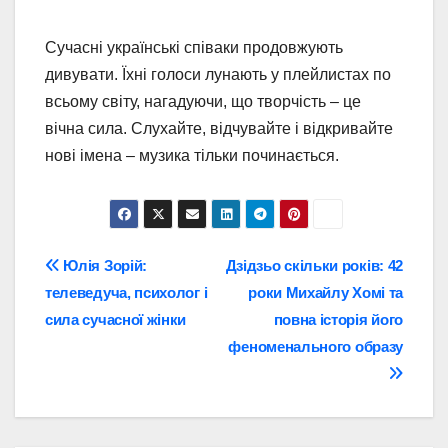
Сучасні українські співаки продовжують
дивувати. Їхні голоси лунають у плейлистах по
всьому світу, нагадуючи, що творчість – це
вічна сила. Слухайте, відчувайте і відкривайте
нові імена – музика тільки починається.
Навігація
Юлія Зорій:
Дзідзьо скільки років: 42
телеведуча, психолог і
роки Михайлу Хомі та
записів
сила сучасної жінки
повна історія його
феноменального образу