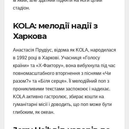
м’який, але здатний підняти на ноги цілий
стадіон.
KOLA: мелодії надії з
Харкова
Анастасія Прудіус, відома як KOLA, народилася
в 1992 році в Харкові. Учасниця «Голосу
країни» та «Х-Фактору», вона вибухнула під час
повномасштабного вторгнення з піснями «Чи
разом?» та «Біля серця». Її мелодійний поп з
проникливими текстами заспокоює і надихає.
KOLA активно гастролює, збирає кошти на
гуманітарні місії і доводить, що поп може бути
глибоким, як океан.