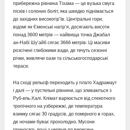
прибережна рівнина Тіхама — це вузька смуга
пісків і солоних боліт, яка швидко піднімається
до західних високогір’їв. Центральні гори,
відомі як Єменські нагір’я, досягають висоти
понад 3600 метрів — найвища точка Джабал
ан-Набі Шу’айб сягає 3666 метрів. Ці масиви
розсічені глибокими вади, де течуть сезонні
річки, живлячи оази та сільськогосподарські
тераси.
На сході рельєф переходить у плато Хадрамаут
і далі — у пустельні рівнини, що зливаються з
Руб-ель-Халі. Клімат варіюється від спекотного
тропічного на узбережжі, де температура
взимку сягає 30 градусів, до помірного в горах,
де ночами буває прохолодно. Мусони
приносять дощі з червня по вересень,