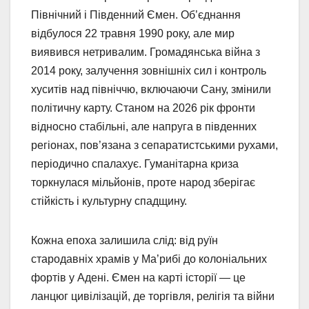
Північний і Південний Ємен. Об’єднання
відбулося 22 травня 1990 року, але мир
виявився нетривалим. Громадянська війна з
2014 року, залучення зовнішніх сил і контроль
хуситів над північчю, включаючи Сану, змінили
політичну карту. Станом на 2026 рік фронти
відносно стабільні, але напруга в південних
регіонах, пов’язана з сепаратистськими рухами,
періодично спалахує. Гуманітарна криза
торкнулася мільйонів, проте народ зберігає
стійкість і культурну спадщину.
Кожна епоха залишила слід: від руїн
стародавніх храмів у Ма’рибі до колоніальних
фортів у Адені. Ємен на карті історії — це
ланцюг цивілізацій, де торгівля, релігія та війни