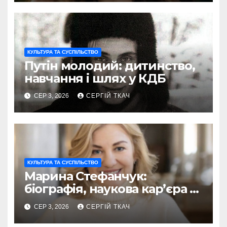
КУЛЬТУРА ТА СУСПІЛЬСТВО
Путін молодий: дитинство,
навчання і шлях у КДБ
СЕР 3, 2026
СЕРГІЙ ТКАЧ
КУЛЬТУРА ТА СУСПІЛЬСТВО
Марина Стефанчук:
біографія, наукова кар’єра та
сім’я
СЕР 3, 2026
СЕРГІЙ ТКАЧ