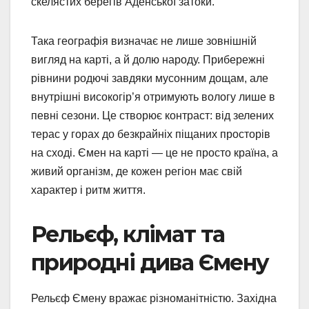
скелястих берегів Аденської затоки.
Така географія визначає не лише зовнішній
вигляд на карті, а й долю народу. Прибережні
рівнини родючі завдяки мусонним дощам, але
внутрішні високогір’я отримують вологу лише в
певні сезони. Це створює контраст: від зелених
терас у горах до безкрайніх піщаних просторів
на сході. Ємен на карті — це не просто країна, а
живий організм, де кожен регіон має свій
характер і ритм життя.
Рельєф, клімат та
природні дива Ємену
Рельєф Ємену вражає різноманітністю. Західна