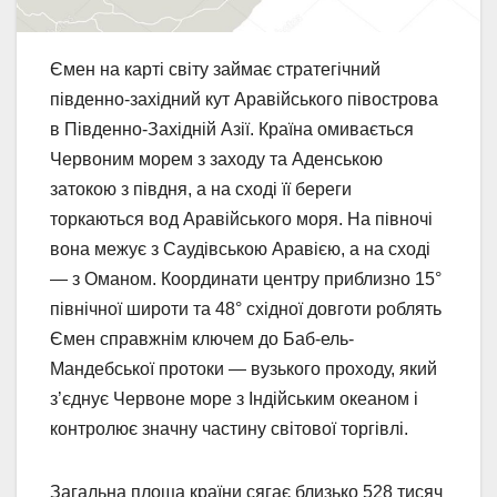
Ємен на карті світу займає стратегічний
південно-західний кут Аравійського півострова
в Південно-Західній Азії. Країна омивається
Червоним морем з заходу та Аденською
затокою з півдня, а на сході її береги
торкаються вод Аравійського моря. На півночі
вона межує з Саудівською Аравією, а на сході
— з Оманом. Координати центру приблизно 15°
північної широти та 48° східної довготи роблять
Ємен справжнім ключем до Баб-ель-
Мандебської протоки — вузького проходу, який
з’єднує Червоне море з Індійським океаном і
контролює значну частину світової торгівлі.
Загальна площа країни сягає близько 528 тисяч