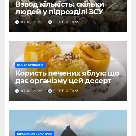
Взвод кількість: скільки
людей у підрозділі ЗСУ
07.08.2026
СЕРГІЙ ТКАЧ
ЇЖА ТА КУЛІНАРІЯ
Користь печених яблук: що
дає організму цей десерт
07.08.2026
СЕРГІЙ ТКАЧ
ВІЙСЬКОВА ТЕМАТИКА