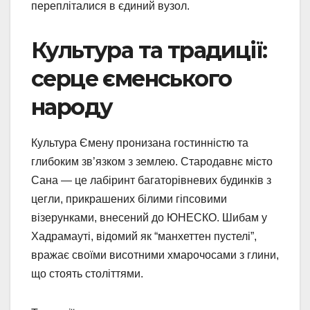
перепліталися в єдиний вузол.
Культура та традиції:
серце єменського
народу
Культура Ємену пронизана гостинністю та
глибоким зв’язком з землею. Стародавнє місто
Сана — це лабіринт багаторівневих будинків з
цегли, прикрашених білими гіпсовими
візерунками, внесений до ЮНЕСКО. Шибам у
Хадрамауті, відомий як “манхеттен пустелі”,
вражає своїми висотними хмарочосами з глини,
що стоять століттями.