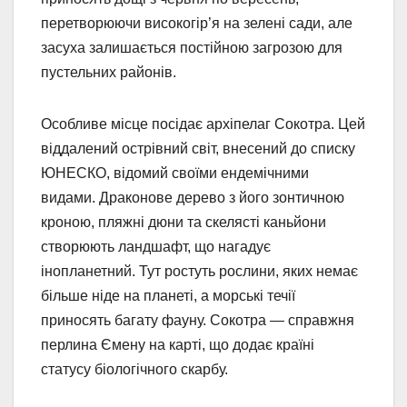
перетворюючи високогір’я на зелені сади, але
засуха залишається постійною загрозою для
пустельних районів.
Особливе місце посідає архіпелаг Сокотра. Цей
віддалений острівний світ, внесений до списку
ЮНЕСКО, відомий своїми ендемічними
видами. Драконове дерево з його зонтичною
кроною, пляжні дюни та скелясті каньйони
створюють ландшафт, що нагадує
інопланетний. Тут ростуть рослини, яких немає
більше ніде на планеті, а морські течії
приносять багату фауну. Сокотра — справжня
перлина Ємену на карті, що додає країні
статусу біологічного скарбу.