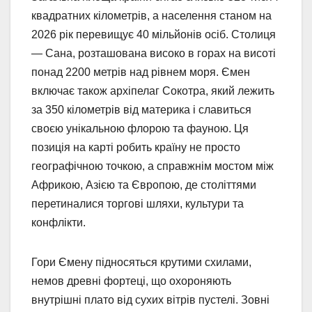
квадратних кілометрів, а населення станом на
2026 рік перевищує 40 мільйонів осіб. Столиця
— Сана, розташована високо в горах на висоті
понад 2200 метрів над рівнем моря. Ємен
включає також архіпелаг Сокотра, який лежить
за 350 кілометрів від материка і славиться
своєю унікальною флорою та фауною. Ця
позиція на карті робить країну не просто
географічною точкою, а справжнім мостом між
Африкою, Азією та Європою, де століттями
перетиналися торгові шляхи, культури та
конфлікти.
Гори Ємену підносяться крутими схилами,
немов древні фортеці, що охороняють
внутрішні плато від сухих вітрів пустелі. Зовні