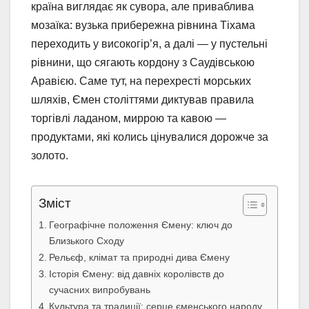
країна виглядає як сувора, але приваблива
мозаїка: вузька прибережна рівнина Тіхама
переходить у високогір’я, а далі — у пустельні
рівнини, що сягають кордону з Саудівською
Аравією. Саме тут, на перехресті морських
шляхів, Ємен століттями диктував правила
торгівлі ладаном, миррою та кавою —
продуктами, які колись цінувалися дорожче за
золото.
Зміст
Географічне положення Ємену: ключ до
Близького Сходу
Рельєф, клімат та природні дива Ємену
Історія Ємену: від давніх королівств до
сучасних випробувань
Культура та традиції: серце єменського народу