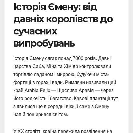
Історія Ємену: від
давніх королівств до
сучасних
випробувань
Історія Ємену сягає понад 7000 років. Давні
царства Саба, Міна та Хім’яр контролювали
торгівлю ладаном і миррою, будуючи міста-
фортеці в горах і вади. Римляни називали цей
край Arabia Felix — Щаслива Аравія — через
його родючість і багатство. Кавові плантації тут
з’явилися ще в середні віки, і саме з Ємену
напій поширився світом.
У XX столітті країна пережила розділення на