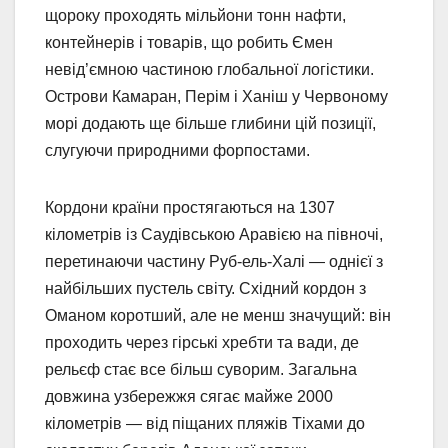
щороку проходять мільйони тонн нафти,
контейнерів і товарів, що робить Ємен
невід’ємною частиною глобальної логістики.
Острови Камаран, Перім і Ханіш у Червоному
морі додають ще більше глибини цій позиції,
слугуючи природними форпостами.
Кордони країни простягаються на 1307
кілометрів із Саудівською Аравією на півночі,
перетинаючи частину Руб-ель-Халі — однієї з
найбільших пустель світу. Східний кордон з
Оманом коротший, але не менш значущий: він
проходить через гірські хребти та вади, де
рельєф стає все більш суворим. Загальна
довжина узбережжя сягає майже 2000
кілометрів — від піщаних пляжів Тіхами до