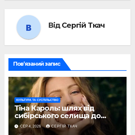
Від
Сергій Ткач
Пов’язаний запис
КУЛЬТУРА ТА СУСПІЛЬСТВО
Тіна Кароль: шлях від
сибірського селища до
голосу України
СЕР 4, 2026
СЕРГІЙ ТКАЧ