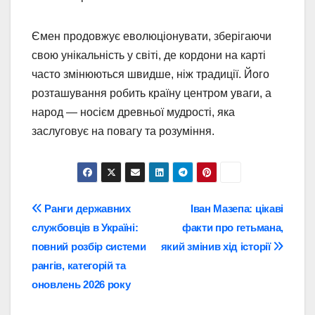
Ємен продовжує еволюціонувати, зберігаючи
свою унікальність у світі, де кордони на карті
часто змінюються швидше, ніж традиції. Його
розташування робить країну центром уваги, а
народ — носієм древньої мудрості, яка
заслуговує на повагу та розуміння.
Навігація
Ранги державних
Іван Мазепа: цікаві
службовців в Україні:
факти про гетьмана,
записів
повний розбір системи
який змінив хід історії
рангів, категорій та
оновлень 2026 року