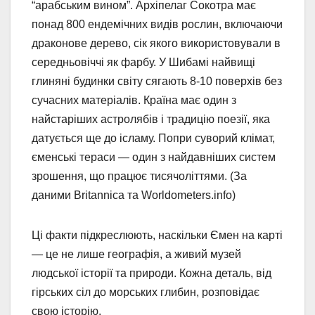
“арабським вином”. Архіпелаг Сокотра має
понад 800 ендемічних видів рослин, включаючи
драконове дерево, сік якого використовували в
середньовіччі як фарбу. У Шибамі найвищі
глиняні будинки світу сягають 8-10 поверхів без
сучасних матеріалів. Країна має один з
найстаріших астролябів і традицію поезії, яка
датується ще до ісламу. Попри суворий клімат,
єменські тераси — один з найдавніших систем
зрошення, що працює тисячоліттями. (За
даними Britannica та Worldometers.info)
Ці факти підкреслюють, наскільки Ємен на карті
— це не лише географія, а живий музей
людської історії та природи. Кожна деталь, від
гірських сіл до морських глибин, розповідає
свою історію.