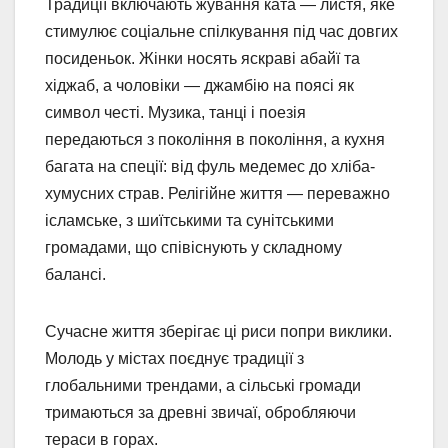
Традиції включають жування ката — листя, яке
стимулює соціальне спілкування під час довгих
посиденьок. Жінки носять яскраві абайї та
хіджаб, а чоловіки — джамбію на поясі як
символ честі. Музика, танці і поезія
передаються з покоління в покоління, а кухня
багата на спеції: від фуль медемес до хліба-
хумусних страв. Релігійне життя — переважно
ісламське, з шиїтськими та сунітськими
громадами, що співіснують у складному
балансі.
Сучасне життя зберігає ці риси попри виклики.
Молодь у містах поєднує традиції з
глобальними трендами, а сільські громади
тримаються за древні звичаї, обробляючи
тераси в горах.