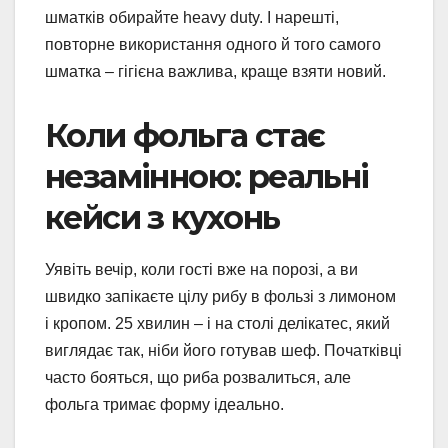
шматків обирайте heavy duty. І нарешті,
повторне використання одного й того самого
шматка – гігієна важлива, краще взяти новий.
Коли фольга стає
незамінною: реальні
кейси з кухонь
Уявіть вечір, коли гості вже на порозі, а ви
швидко запікаєте цілу рибу в фользі з лимоном
і кропом. 25 хвилин – і на столі делікатес, який
виглядає так, ніби його готував шеф. Початківці
часто бояться, що риба розвалиться, але
фольга тримає форму ідеально.