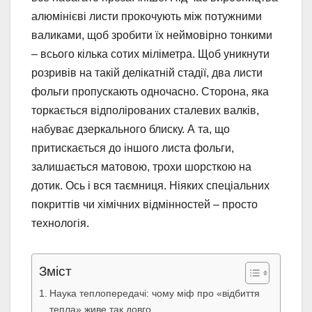
алюмінієві листи прокочують між потужними
валиками, щоб зробити їх неймовірно тонкими
– всього кілька сотих міліметра. Щоб уникнути
розривів на такій делікатній стадії, два листи
фольги пропускають одночасно. Сторона, яка
торкається відполірованих сталевих валків,
набуває дзеркального блиску. А та, що
притискається до іншого листа фольги,
залишається матовою, трохи шорсткою на
дотик. Ось і вся таємниця. Ніяких спеціальних
покриттів чи хімічних відмінностей – просто
технологія.
Зміст
Наука теплопередачі: чому міф про «відбиття
тепла» живе так довго