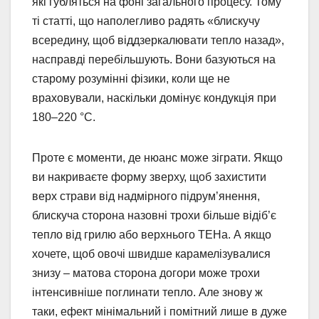
які губляться на фоні загального процесу. Тому
ті статті, що наполегливо радять «блискучу
всередину, щоб віддзеркалювати тепло назад»,
насправді перебільшують. Вони базуються на
старому розумінні фізики, коли ще не
враховували, наскільки домінує кондукція при
180–220 °C.
Проте є моменти, де нюанс може зіграти. Якщо
ви накриваєте форму зверху, щоб захистити
верх страви від надмірного підрум’янення,
блискуча сторона назовні трохи більше відіб’є
тепло від грилю або верхнього ТЕНа. А якщо
хочете, щоб овочі швидше карамелізувалися
знизу – матова сторона догори може трохи
інтенсивніше поглинати тепло. Але знову ж
таки, ефект мінімальний і помітний лише в дуже