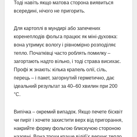
Тоді навіть якщо матова сторона виявиться
всередині, нічого не пригорить.
Для картоплі в мундирі або запечених
коренеплодів фольга працює як міні-духовка:
вона утримує вологу і рівномірно розподіляє
тепло. Початківці часто роблять помилку –
загортають надто вільно, і тоді страва висихає.
Профі ж знають: кілька крапель олії, сіль,
перець – і пакет, загорнутий герметично, дає
ідеальний результат за 40–60 хвилин при 200
°C.
Випічка – окремий випадок. Якщо печете бісквіт
чи пиріг і хочете захистити верх від пригорання,
накрийте форму фольгою блискучою стороною
назовні. Вона трохи краще відіб’є верхнє тепло.