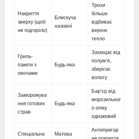
Трохи
Накриття
більше
Блискуча
зверху (щоб
відбиває
назовні
не підгоріло)
верхнє
тепло
Захищає від
Гриль-
полум’я,
пакети з
Будь-яка
зберігає
овочами
вологу
Бар’єр від
Заморожува
морозильног
ння готових
Будь-яка
о опіку
страв
однаковий
Антипригар
Спеціальна
Матова
не покриття