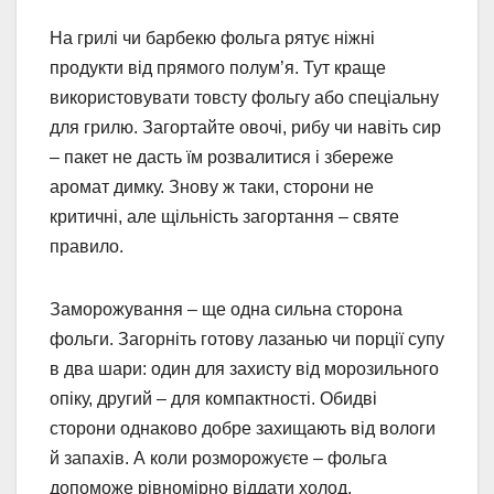
На грилі чи барбекю фольга рятує ніжні
продукти від прямого полум’я. Тут краще
використовувати товсту фольгу або спеціальну
для грилю. Загортайте овочі, рибу чи навіть сир
– пакет не дасть їм розвалитися і збереже
аромат димку. Знову ж таки, сторони не
критичні, але щільність загортання – святе
правило.
Заморожування – ще одна сильна сторона
фольги. Загорніть готову лазанью чи порції супу
в два шари: один для захисту від морозильного
опіку, другий – для компактності. Обидві
сторони однаково добре захищають від вологи
й запахів. А коли розморожуєте – фольга
допоможе рівномірно віддати холод.