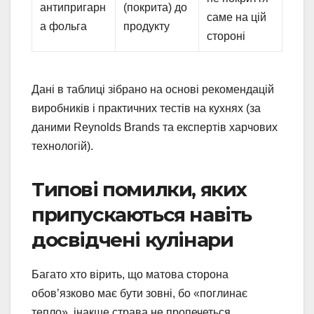
антипригарн
(покрита) до
саме на цій
а фольга
продукту
стороні
Дані в таблиці зібрано на основі рекомендацій
виробників і практичних тестів на кухнях (за
даними Reynolds Brands та експертів харчових
технологій).
Типові помилки, яких
припускаються навіть
досвідчені кулінари
Багато хто вірить, що матова сторона
обов’язково має бути зовні, бо «поглинає
тепло», інакше страва не пропечеться.