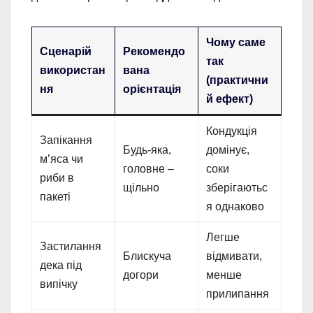
Чому саме
Сценарій
Рекомендо
так
використан
вана
(практични
ня
орієнтація
й ефект)
Кондукція
Запікання
Будь-яка,
домінує,
м’яса чи
головне –
соки
риби в
щільно
зберігаютьс
пакеті
я однаково
Легше
Застилання
Блискуча
відмивати,
дека під
догори
менше
випічку
прилипання