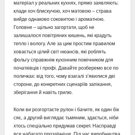
матеріал у реальних кухнях, прямо заявляють:
клади хоч блискучою, хоч матовою – страва
вийде однаково соковитою і ароматною.
Головне – щільно загортати, щоб не
залишалося повітряних кишень, які крадуть
тепло і вологу. Але за цим простим правилом
ховається цілий світ нюансів, які роблять
фольгу справжнім кухонним помічником для
початківців і профі. Давайте розберемо все по
поличках: від того, чому взагалі з’явилися дві
сторони, до конкретних сценаріїв запікання,
зберігання й навіть грилю.
Коли ви розгортаєте рулон і бачите, як один бік
сяє, а другий виглядає тьмяним, здається, ніби
хтось спеціально придумав секрет. Насправді
все набагато прозаїчніше. Під час виробництва