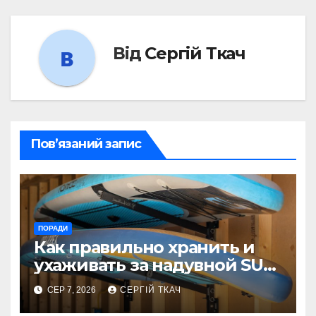
Від
Сергій Ткач
Пов’язаний запис
ПОРАДИ
Как правильно хранить и
ухаживать за надувной SUP-
доской, чтобы она
СЕР 7, 2026
СЕРГІЙ ТКАЧ
прослужила годы