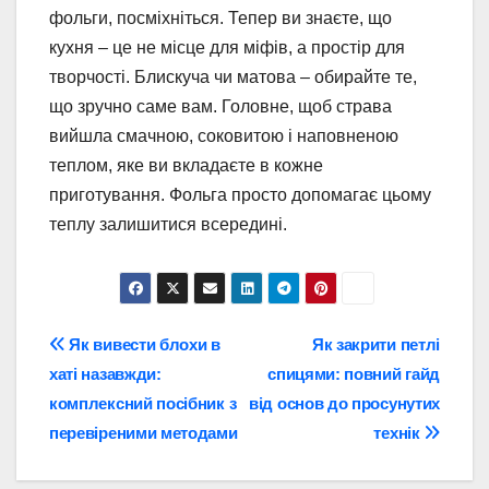
фольги, посміхніться. Тепер ви знаєте, що
кухня – це не місце для міфів, а простір для
творчості. Блискуча чи матова – обирайте те,
що зручно саме вам. Головне, щоб страва
вийшла смачною, соковитою і наповненою
теплом, яке ви вкладаєте в кожне
приготування. Фольга просто допомагає цьому
теплу залишитися всередині.
Навігація
Як вивести блохи в
Як закрити петлі
хаті назавжди:
спицями: повний гайд
записів
комплексний посібник з
від основ до просунутих
перевіреними методами
технік