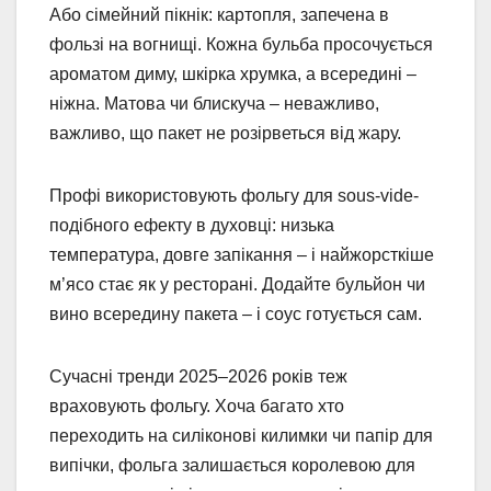
Або сімейний пікнік: картопля, запечена в
фользі на вогнищі. Кожна бульба просочується
ароматом диму, шкірка хрумка, а всередині –
ніжна. Матова чи блискуча – неважливо,
важливо, що пакет не розірветься від жару.
Профі використовують фольгу для sous-vide-
подібного ефекту в духовці: низька
температура, довге запікання – і найжорсткіше
м’ясо стає як у ресторані. Додайте бульйон чи
вино всередину пакета – і соус готується сам.
Сучасні тренди 2025–2026 років теж
враховують фольгу. Хоча багато хто
переходить на силіконові килимки чи папір для
випічки, фольга залишається королевою для