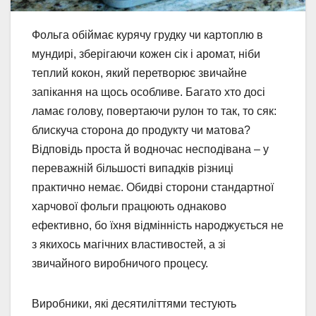
Фольга обіймає курячу грудку чи картоплю в
мундирі, зберігаючи кожен сік і аромат, ніби
теплий кокон, який перетворює звичайне
запікання на щось особливе. Багато хто досі
ламає голову, повертаючи рулон то так, то сяк:
блискуча сторона до продукту чи матова?
Відповідь проста й водночас несподівана – у
переважній більшості випадків різниці
практично немає. Обидві сторони стандартної
харчової фольги працюють однаково
ефективно, бо їхня відмінність народжується не
з якихось магічних властивостей, а зі
звичайного виробничого процесу.
Виробники, які десятиліттями тестують