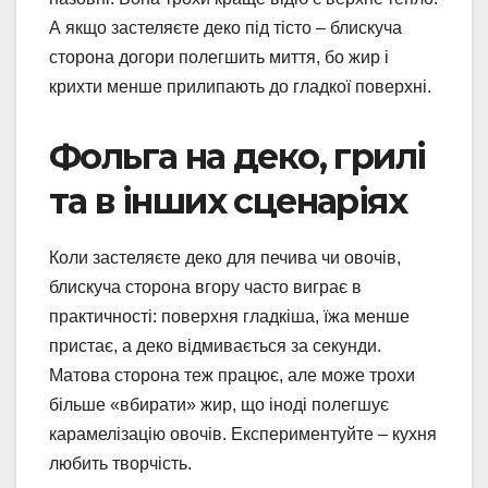
А якщо застеляєте деко під тісто – блискуча
сторона догори полегшить миття, бо жир і
крихти менше прилипають до гладкої поверхні.
Фольга на деко, грилі
та в інших сценаріях
Коли застеляєте деко для печива чи овочів,
блискуча сторона вгору часто виграє в
практичності: поверхня гладкіша, їжа менше
пристає, а деко відмивається за секунди.
Матова сторона теж працює, але може трохи
більше «вбирати» жир, що іноді полегшує
карамелізацію овочів. Експериментуйте – кухня
любить творчість.