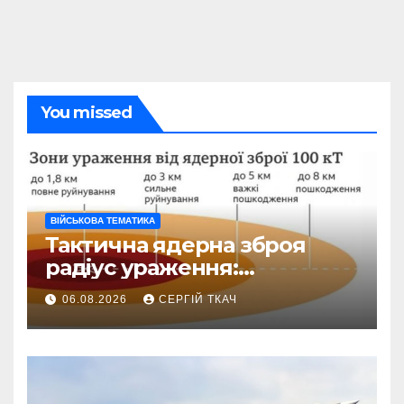
You missed
ВІЙСЬКОВА ТЕМАТИКА
Тактична ядерна зброя
радіус ураження:
детальний розбір зон
06.08.2026
СЕРГІЙ ТКАЧ
знищення