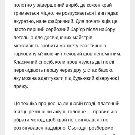
полотно у завершений виріб, де кожен край
тримається міцно, не розпускається і виглядає
акуратно, наче фабричний. Для початківців це
часто перший серйозний бар’єр після набору
петель, а для досвідчених майстрів —
можливість зробити манжету еластичною,
горловину м’якою чи плечовий шов непомітним.
Класичний спосіб, коли пров’язують дві петлі і
перекидають першу через другу, стає базою,
яку можна адаптувати під будь-який візерунок і
пряжу.
Ця техніка працює на лицьовій гладі, платочній
в’язці, резинці чи ажурі, головне — правильно
обрати метод, щоб край не стягувався і не
розтягувався надмірно. Сьогодні розберемо