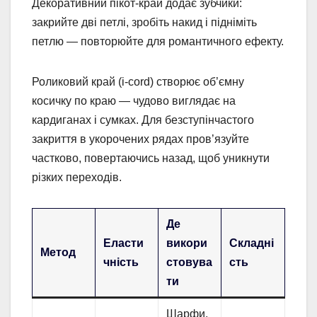
Декоративний пікот-край додає зубчики:
закрийте дві петлі, зробіть накид і підніміть
петлю — повторюйте для романтичного ефекту.
Роликовий край (i-cord) створює об’ємну
косичку по краю — чудово виглядає на
кардиганах і сумках. Для безступінчастого
закриття в укорочених рядах пров’язуйте
частково, повертаючись назад, щоб уникнути
різких переходів.
Де
Еласти
викори
Складні
Метод
чність
стовува
сть
ти
Шарфи,