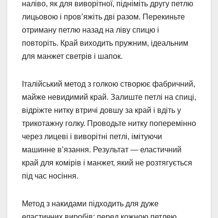
наліво, як для виворітної, підніміть другу петлю
лицьовою і пров’яжіть дві разом. Перекиньте
отриману петлю назад на ліву спицю і
повторіть. Край виходить пружним, ідеальним
для манжет светрів і шапок.
Італійський метод з голкою створює фабричний,
майже невидимий край. Залиште петлі на спиці,
відріжте нитку втричі довшу за край і вдіть у
трикотажну голку. Проводьте нитку поперемінно
через лицеві і виворітні петлі, імітуючи
машинне в’язання. Результат — еластичний
край для комірів і манжет, який не розтягується
під час носіння.
Метод з накидами підходить для дуже
еластичних виробів: перед кожною петлею