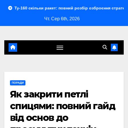
Перейти
кільки ракет: повний розбір озброєння стратегічного бомбар
до
Чт. Сер 6th, 2026
контенту
ПОРАДИ
Як закрити петлі
спицями: повний гайд
від основ до