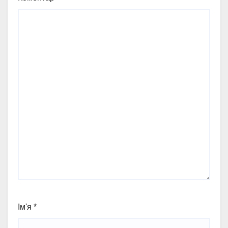
Ім'я
*