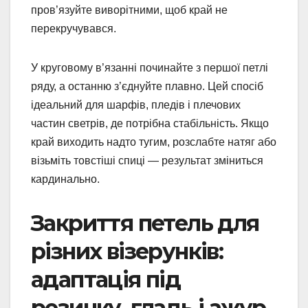
пров’язуйте виворітними, щоб край не
перекручувався.
У круговому в’язанні починайте з першої петлі
ряду, а останню з’єднуйте плавно. Цей спосіб
ідеальний для шарфів, пледів і плечових
частин светрів, де потрібна стабільність. Якщо
край виходить надто тугим, розслабте натяг або
візьміть товстіші спиці — результат зміниться
кардинально.
Закриття петель для
різних візерунків:
адаптація під
резинку, гладь і ажур