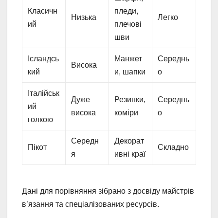
Класичн
пледи,
Низька
Легко
ий
плечові
шви
Ісландсь
Манжет
Середнь
Висока
кий
и, шапки
о
Італійськ
Дуже
Резинки,
Середнь
ий
висока
коміри
о
голкою
Середн
Декорат
Пікот
Складно
я
ивні краї
Дані для порівняння зібрано з досвіду майстрів
в’язання та спеціалізованих ресурсів.