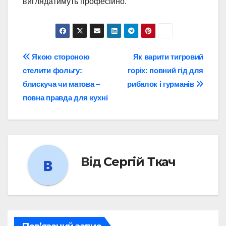
виглядатимуть професійно.
Навігація
Якою стороною
Як варити тигровий
стелити фольгу:
горіх: повний гід для
записів
блискуча чи матова –
рибалок і гурманів
повна правда для кухні
Від
Сергій Ткач