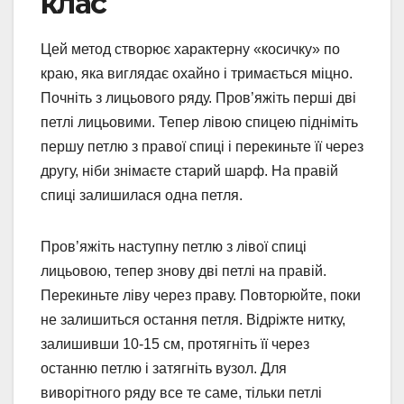
клас
Цей метод створює характерну «косичку» по
краю, яка виглядає охайно і тримається міцно.
Почніть з лицьового ряду. Пров’яжіть перші дві
петлі лицьовими. Тепер лівою спицею підніміть
першу петлю з правої спиці і перекиньте її через
другу, ніби знімаєте старий шарф. На правій
спиці залишилася одна петля.
Пров’яжіть наступну петлю з лівої спиці
лицьовою, тепер знову дві петлі на правій.
Перекиньте ліву через праву. Повторюйте, поки
не залишиться остання петля. Відріжте нитку,
залишивши 10-15 см, протягніть її через
останню петлю і затягніть вузол. Для
виворітного ряду все те саме, тільки петлі