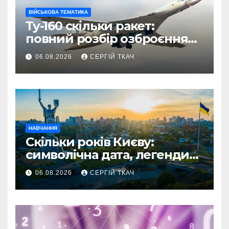
ВІЙСЬКОВА ТЕМАТИКА
Ту-160 скільки ракет:
повний розбір озброєння
стратегічного
06.08.2026
СЕРГІЙ ТКАЧ
бомбардувальника
НАВЧАННЯ
Скільки років Києву:
символічна дата, легенди
та те, що кажуть історики
06.08.2026
СЕРГІЙ ТКАЧ