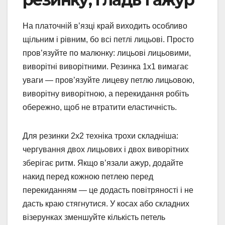
На платочній в’язці край виходить особливо
щільним і рівним, бо всі петлі лицьові. Просто
пров’язуйте по малюнку: лицьові лицьовими,
виворітні виворітними. Резинка 1х1 вимагає
уваги — пров’язуйте лицеву петлю лицьовою,
виворітну виворітною, а перекидання робіть
обережно, щоб не втратити еластичність.
Для резинки 2х2 техніка трохи складніша:
чергування двох лицьових і двох виворітних
зберігає ритм. Якщо в’язали ажур, додайте
накид перед кожною петлею перед
перекиданням — це додасть повітряності і не
дасть краю стягнутися. У косах або складних
візерунках зменшуйте кількість петель