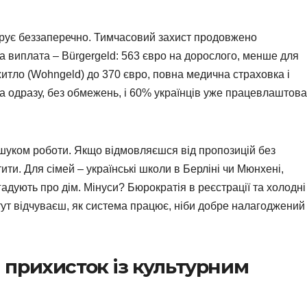
дирує беззаперечно. Тимчасовий захист продовжено
а виплата – Bürgergeld: 563 євро на дорослого, менше для
 житло (Wohngeld) до 370 євро, повна медична страховка і
а одразу, без обмежень, і 60% українців уже працевлаштова
ошуком роботи. Якщо відмовляєшся від пропозицій без
ти. Для сімей – українські школи в Берліні чи Мюнхені,
адують про дім. Мінуси? Бюрократія в реєстрації та холодні
 тут відчуваєш, як система працює, ніби добре налагоджений
прихисток із культурним