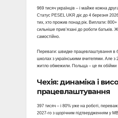
969 тисяч українців – і майже кожна друг
Статус PESEL UKR діє до 4 березня 2026-
тих, хто прожив понад рік. Виплати: 800+ 
сильніше прив’язані до роботи батьків.
самостійно.
Переваги: швидке працевлаштування в буд
школах з українськими вчителями. Але з 
житло обмежили. Польща – це як обійми су
Чехія: динаміка і вис
працевлаштування
397 тисяч – і 80% уже на роботі, переваж
2027-го з щорічним підтвердженням у МВС