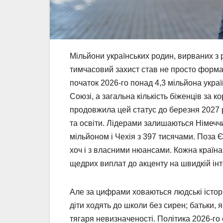
Мільйони українських родин, вирваних з 
тимчасовий захист став не просто форма
початок 2026-го понад 4,3 мільйона укр
Союзі, а загальна кількість біженців за 
продовжила цей статус до березня 2027 
та освіти. Лідерами залишаються Німечч
мільйоном і Чехія з 397 тисячами. Поза 
хоч і з власними нюансами. Кожна країна
щедрих виплат до акценту на швидкій інте
Але за цифрами ховаються людські історії
діти ходять до школи без сирен; батьки, 
тягаря невизначеності. Політика 2026-го