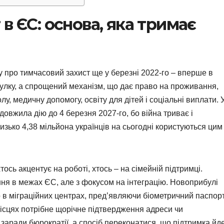
в ЄС: основа, яка тримає
про тимчасовий захист ще у березні 2022-го – вперше в
тулку, а спрощений механізм, що дає право на проживання,
лу, медичну допомогу, освіту для дітей і соціальні виплати. 
овжила дію до 4 березня 2027-го, бо війна триває і
зько 4,38 мільйона українців на сьогодні користуються цим
ось акцентує на роботі, хтось – на сімейній підтримці.
ня в межах ЄС, але з фокусом на інтеграцію. Новоприбулі
 в міграційних центрах, пред’являючи біометричний паспорт
ісцях потрібне щорічне підтвердження адреси чи
 заради бюрократії, а спосіб переконатися, що підтримка йд