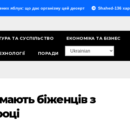
: що дає організму цей десерт
Shahed-136 характеристик
ТУРА ТА СУСПІЛЬСТВО
ЕКОНОМІКА ТА БІЗНЕС
ЕХНОЛОГІЇ
ПОРАДИ
ймають біженців з
році