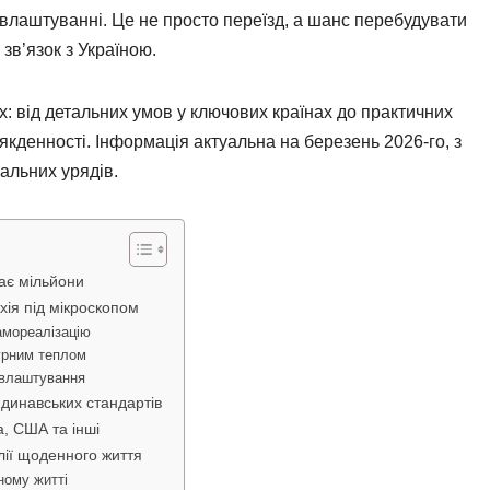
евлаштуванні. Це не просто переїзд, а шанс перебудувати
зв’язок з Україною.
х: від детальних умов у ключових країнах до практичних
сякденності. Інформація актуальна на березень 2026-го, з
альних урядів.
ає мільйони
ія під мікроскопом
самореалізацію
урним теплом
цевлаштування
андинавських стандартів
, США та інші
лії щоденного життя
ному житті