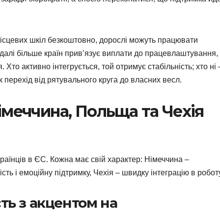
 місцевих шкіл безкоштовно, дорослі можуть працювати
едалі більше країн прив’язує виплати до працевлаштування,
Хто активно інтегрується, той отримує стабільність; хто ні 
к перехід від рятувального круга до власних весл.
імеччина, Польща та Чехія
раїнців в ЄС. Кожна має свій характер: Німеччина –
сть і емоційну підтримку, Чехія – швидку інтеграцію в роботу
сть з акцентом на