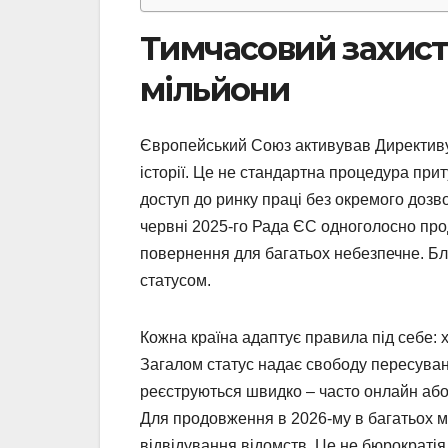
Тимчасовий захист 
мільйони
Європейський Союз активував Директиву 
історії. Це не стандартна процедура при
доступ до ринку праці без окремого дозво
червні 2025-го Рада ЄС одноголосно прод
повернення для багатьох небезпечне. Бли
статусом.
Кожна країна адаптує правила під себе: хт
Загалом статус надає свободу пересуван
реєструються швидко – часто онлайн або
Для продовження в 2026-му в багатьох м
відвідування відомств. Це не бюрократія