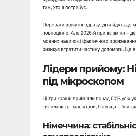
тим, хто її потребує.
Переваги відчутні одразу: діти йдуть до
повноцінно. Але 2026-й приніс зміни – д
мовних навичок і фактичного проживання. 
ризикує втратити частину допомоги. Це я
Лідери прийому: Н
під мікроскопом
Ці три країни прийняли понад 60% усіх ук
системність і масштаби, Польща – близькі
Німеччина: стабільні