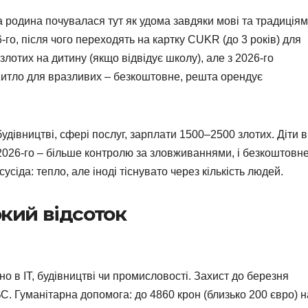
а родина почувалася тут як удома завдяки мові та традиціям
го, після чого переходять на картку CUKR (до 3 років) для
злотих на дитину (якщо відвідує школу), але з 2026-го
 Житло для вразливих – безкоштовне, решта орендує
івництві, сфері послуг, зарплати 1500–2500 злотих. Діти в
2026-го – більше контролю за зловживаннями, і безкоштовн
сіда: тепло, але іноді тіснувато через кількість людей.
окий відсоток
но в IT, будівництві чи промисловості. Захист до березня
. Гуманітарна допомога: до 4860 крон (близько 200 євро) н