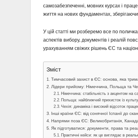
самозабезпеченні, мовних курсах і прац
життя на нових фундаментах, зберігаючи 
У цій статті ми розберемо все по поличка
аспектів вибору, документів і реалій пов
урахуванням свіжих рішень ЄС та націон
Зміст
Тимчасовий захист в ЄС: основа, яка трим
Лідери прийому: Німеччина, Польща та Чех
Німеччина: стабільність з акцентом на 
Польща: найближчий прихисток із культ
Чехія: динаміка і високий відсоток пра
Інші країни ЄС: від сонячної Іспанії до ск
Напрями поза ЄС: Великобританія, Канада
Як підготуватися: документи, права та реа
Практичні кейси: як це виглядає в реаль