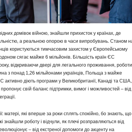
рідних домівок війною, знайшли прихисток у країнах, де
льністю, а реальною опорою в часи випробувань. Станом н
аїнців користуються тимчасовим захистом у Європейському
кордоном сягає майже 6 мільйонів. Більшість країн ЄС
року, відкриваючи двері для легального проживання, роботи
ина з понад 1,26 мільйонами українців, Польща з майже
ЄС активно діють програми у Великобританії, Канаді та США,
 пропонує свій баланс підтримки, вимог і можливостей – від
грації.
: матері, які вперше за роки сплять спокійно, бо знають, що
які знайшли роботу і відчули, як плечі розправляються від
 еволюціонує – від екстреної допомоги до акценту на