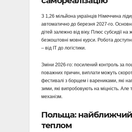
самореалізацію
З 1,26 мільйона українців Німеччина лі
автоматично до березня 2027-го. Основн
дітей залежно від віку. Плюс субсидії на
безкоштовні мовні курси. Робота доступн
– від IT до логістики.
Зміни 2026-го: посилений контроль за п
поважних причин, виплати можуть скороти
фестивалі з борщем і варениками, які наг
зими, які випробовують на міцність. Але
механізм.
Польща: найближчий 
теплом