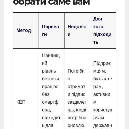
обрати саме вам
Для
Перева
Недолік
кого
Метод
ги
и
підходи
ть
Найвищ
ий
Підприє
рівень
Потрібн
мцям,
безпеки,
о
бухгалте
працює
отримат
рам,
без
и підпис
активни
КЕП
смартф
заздалег
м
она,
ідь, іноді
користув
підходит
потрібно
ачам
ь для
оновлю
державн