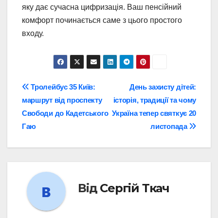
яку дає сучасна цифризація. Ваш пенсійний
комфорт починається саме з цього простого
входу.
Навігація
Тролейбус 35 Київ:
День захисту дітей:
маршрут від проспекту
історія, традиції та чому
записів
Свободи до Кадетського
Україна тепер святкує 20
Гаю
листопада
Від
Сергій Ткач