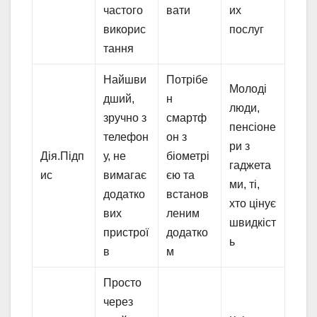
частого
вати
их
викорис
послуг
тання
Найшви
Потрібе
Молоді
дший,
н
люди,
зручно з
смартф
пенсіоне
телефон
он з
ри з
Дія.Підп
у, не
біометрі
гаджета
ис
вимагає
єю та
ми, ті,
додатко
встанов
хто цінує
вих
леним
швидкіст
пристрої
додатко
ь
в
м
Просто
через