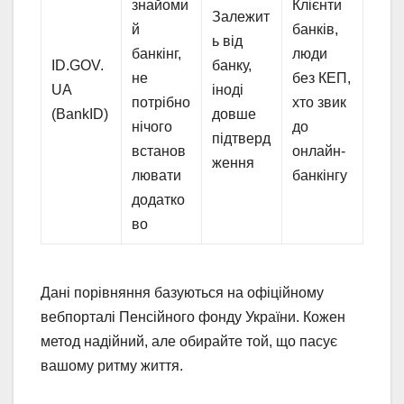
знайоми
Клієнти
Залежит
й
банків,
ь від
банкінг,
люди
ID.GOV.
банку,
не
без КЕП,
UA
іноді
потрібно
хто звик
(BankID)
довше
нічого
до
підтверд
встанов
онлайн-
ження
лювати
банкінгу
додатко
во
Дані порівняння базуються на офіційному
вебпорталі Пенсійного фонду України. Кожен
метод надійний, але обирайте той, що пасує
вашому ритму життя.