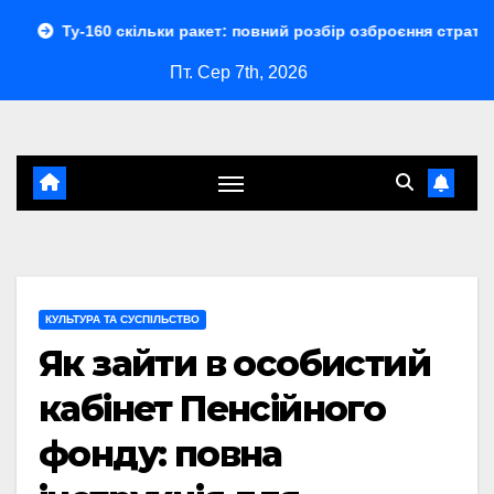
Перейти
 скільки ракет: повний розбір озброєння стратегічного бомба
до
Пт. Сер 7th, 2026
контенту
КУЛЬТУРА ТА СУСПІЛЬСТВО
Як зайти в особистий
кабінет Пенсійного
фонду: повна