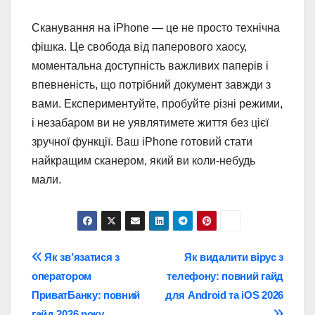
Сканування на iPhone — це не просто технічна
фішка. Це свобода від паперового хаосу,
моментальна доступність важливих паперів і
впевненість, що потрібний документ завжди з
вами. Експериментуйте, пробуйте різні режими,
і незабаром ви не уявлятимете життя без цієї
зручної функції. Ваш iPhone готовий стати
найкращим сканером, який ви коли-небудь
мали.
Навігація
Як зв’язатися з
Як видалити вірус з
оператором
телефону: повний гайд
записів
ПриватБанку: повний
для Android та iOS 2026
гайд 2026 року