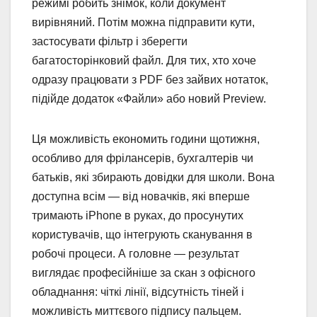
режимі робить знімок, коли документ
вирівняний. Потім можна підправити кути,
застосувати фільтр і зберегти
багатосторінковий файл. Для тих, хто хоче
одразу працювати з PDF без зайвих нотаток,
підійде додаток «Файли» або новий Preview.
Ця можливість економить години щотижня,
особливо для фрілансерів, бухгалтерів чи
батьків, які збирають довідки для школи. Вона
доступна всім — від новачків, які вперше
тримають iPhone в руках, до просунутих
користувачів, що інтегрують сканування в
робочі процеси. А головне — результат
виглядає професійніше за скан з офісного
обладнання: чіткі лінії, відсутність тіней і
можливість миттєвого підпису пальцем.