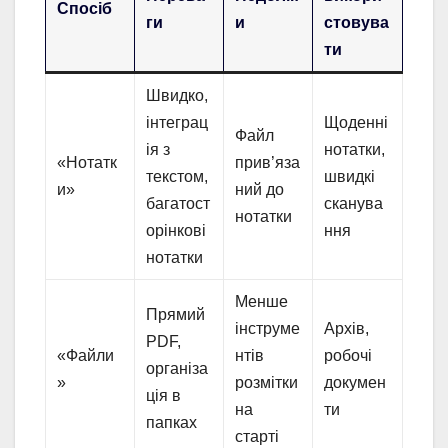
Спосіб
ги
и
стовува
ти
Швидко,
інтеграц
Щоденні
Файл
ія з
нотатки,
«Нотатк
прив’яза
текстом,
швидкі
и»
ний до
багатост
сканува
нотатки
орінкові
ння
нотатки
Менше
Прямий
інструме
Архів,
PDF,
«Файли
нтів
робочі
організа
»
розмітки
докумен
ція в
на
ти
папках
старті