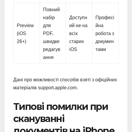
Повний
набір
Доступн
Професі
Preview
для
ий не на
йна
(iOS
PDF,
всіх
робота з
26+)
швидке
старих
докумен
редагув
iOS
тами
ання
Дані про можливості способів взяті з офіційних
матеріалів support.apple.com.
Типові помилки при
скануванні
документів на iPhone