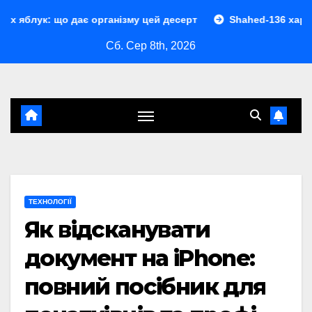
Перейти
 дає організму цей десерт
Shahed-136 характеристики: 
до
Сб. Сер 8th, 2026
контенту
ТЕХНОЛОГІЇ
Як відсканувати
документ на iPhone:
повний посібник для