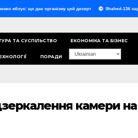
ук: що дає організму цей десерт
Shahed-136 характерист
ТУРА ТА СУСПІЛЬСТВО
ЕКОНОМІКА ТА БІЗНЕС
ЕХНОЛОГІЇ
ПОРАДИ
дзеркалення камери на