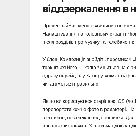
віддзеркалення в 
Процес займає менше хвилини і не вимаг
Налаштування на головному екрані iPhon
після розділів про музику та телебачення
У блоці Композиція знайдіть перемикач 
торкніться його — колір зміниться на сір
одразу перейдіть у Камеру, увімкніть фрон
читатиметься правильно.
Якщо ви користуєтеся старішою iOS (до 14
перевертати кожне фото в редакторі. На 
ідентично, незалежно від прошивки. Для
або використовуйте Siri з командою «ві