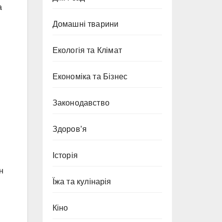
а
Домашні тварини
Екологія та Клімат
Економіка та Бізнес
Законодавство
Здоров’я
Історія
і
н
Їжа та кулінарія
Кіно