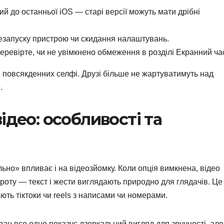
 до останньої iOS — старі версії можуть мати дрібні
резапуску пристрою чи скидання налаштувань.
перевірте, чи не увімкнено обмеження в розділі Екранний ча
 в повсякденних селфі. Друзі більше не жартуватимуть над
.
ідео: особливості та
о» впливає і на відеозйомку. Коли опція вимкнена, відео
роту — текст і жести виглядають природно для глядачів. Це
ють тіктоки чи reels з написами чи номерами.
ан все одно показує дзеркальний вигляд для зручності, але