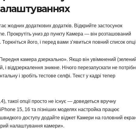
налаштуваннях
ає жодних додаткових додатків. Відкрийте застосунок
e. Прокрутіть униз до пункту Камера — він розташований
. Торкніться його, і перед вами з’явиться повний список опці
«Передня камера дзеркально». Якщо він увімкнений (зелений
ий, і віддзеркалення зникне. Нічого перезапускати не потрібн
тальну і зробіть тестове селфі. Текст у кадрі тепер
), такої опції просто не існує — доведеться вручну
iPhone 15, 16 та пізніших моделях настройка працює
 швидкого доступу додайте віджет Камери на головний екра
дкрий налаштування камери».