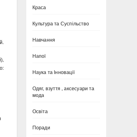
Краса
Культура та Суспільство
Навчання
й.
Напої
),
о:
Наука та Інновації
Одяг, взуття , аксесуари та
мода
Освіта
н
Поради