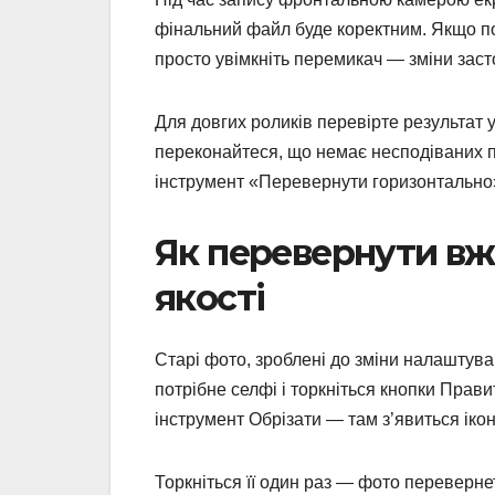
фінальний файл буде коректним. Якщо по
просто увімкніть перемикач — зміни заст
Для довгих роликів перевірте результат 
переконайтеся, що немає несподіваних пе
інструмент «Перевернути горизонтально»
Як перевернути вже
якості
Старі фото, зроблені до зміни налаштува
потрібне селфі і торкніться кнопки Прав
інструмент Обрізати — там з’явиться іко
Торкніться її один раз — фото перевернет