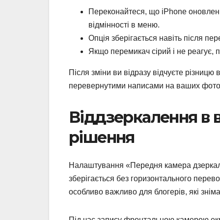
Переконайтеся, що iPhone оновлений
відмінності в меню.
Опція зберігається навіть після пе
Якщо перемикач сірий і не реагує, 
Після зміни ви відразу відчуєте різницю
перевернутими написами на ваших фото
Віддзеркалення в в
рішення
Налаштування «Передня камера дзеркальн
зберігається без горизонтального перево
особливо важливо для блогерів, які зніма
Під час запису фронтальною камерою екр