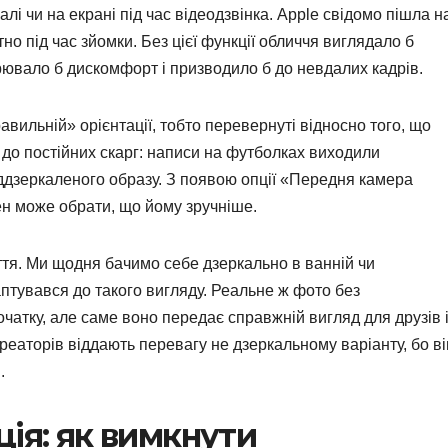
лі чи на екрані під час відеодзвінка. Apple свідомо пішла н
о під час зйомки. Без цієї функції обличчя виглядало б
ювало б дискомфорт і призводило б до невдалих кадрів.
вильній» орієнтації, тобто перевернуті відносно того, що
 до постійних скарг: написи на футболках виходили
іддзеркаленого образу. З появою опції «Передня камера
н може обрати, що йому зручніше.
ття. Ми щодня бачимо себе дзеркально в ванній чи
птувався до такого вигляду. Реальне ж фото без
чатку, але саме воно передає справжній вигляд для друзів 
реаторів віддають перевагу не дзеркальному варіанту, бо ві
.
ія: як вимкнути