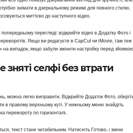
трібно знімати в дзеркальному режимі для певного стилю,
осовуються миттєво до наступного відео.
у попередньому перегляді: відкрийте відео в Додатку Фото і
реворотів. Якщо ви редагуєте в CapCut чи iMovie, там теж
 на випадок, якщо забули змінити настройку перед зйомкою
 зняті селфі без втрати
нь, можна легко виправити. Відкрийте Додаток Фото, оберіт
ити в правому верхньому куті. У нижньому меню знайдіть
нка перевороту по горизонталі.
ься, текст стане читабельним. Натисніть Готово, і зміни