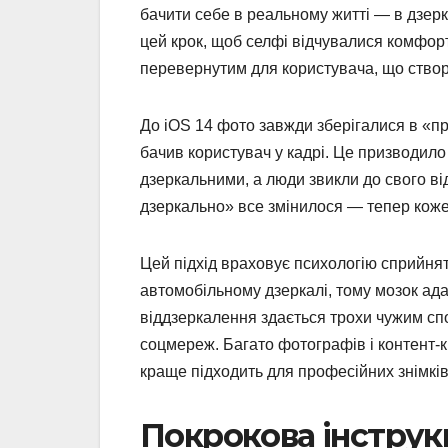
бачити себе в реальному житті — в дзерка
цей крок, щоб селфі відчувалися комфортн
перевернутим для користувача, що створ
До iOS 14 фото завжди зберігалися в «пра
бачив користувач у кадрі. Це призводило
дзеркальними, а люди звикли до свого в
дзеркально» все змінилося — тепер коже
Цей підхід враховує психологію сприйня
автомобільному дзеркалі, тому мозок ада
віддзеркалення здається трохи чужим спо
соцмереж. Багато фотографів і контент-к
краще підходить для професійних знімків
Покрокова інструкц