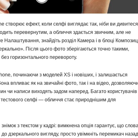
 створює ефект, коли селфі виглядає так, ніби ви дивитеся
иходить перевернутим, а обличчя здається звичним, але не
е Налаштування, знайдіть розділ Камера і в блоці Композиц
ркально». Після цього фото зберігаються точно такими,
и, без горизонтального перевороту.
hone, починаючи з моделей XS і новіших, і залишається
Вона впливає як на звичайні фото, так і на відео, дозволяюч
ин чи написи виходять задом наперед. Багато користувачів
 тестового селфі — обличчя стає природнішим для
 знімок з текстом у кадрі: вимкнена опція гарантує, що слов
до дзеркального вигляду, просто увімкніть перемикач наза