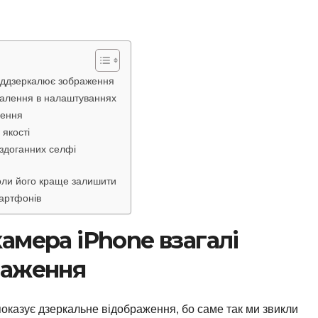
віддзеркалює зображення
ркалення в налаштуваннях
шення
 якості
ездоганних селфі
оли його краще залишити
мартфонів
амера iPhone взагалі
раження
казує дзеркальне відображення, бо саме так ми звикли