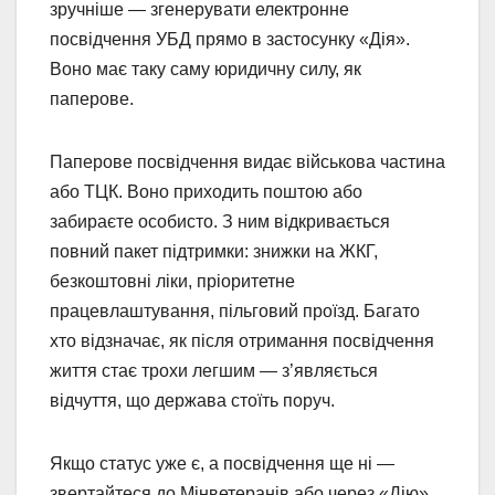
зручніше — згенерувати електронне
посвідчення УБД прямо в застосунку «Дія».
Воно має таку саму юридичну силу, як
паперове.
Паперове посвідчення видає військова частина
або ТЦК. Воно приходить поштою або
забираєте особисто. З ним відкривається
повний пакет підтримки: знижки на ЖКГ,
безкоштовні ліки, пріоритетне
працевлаштування, пільговий проїзд. Багато
хто відзначає, як після отримання посвідчення
життя стає трохи легшим — з’являється
відчуття, що держава стоїть поруч.
Якщо статус уже є, а посвідчення ще ні —
звертайтеся до Мінветеранів або через «Дію».