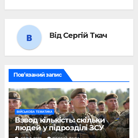
Від
Сергій Ткач
Пов’язаний запис
ВІЙСЬКОВА ТЕМАТИКА
Взвод кількість: скільки
людей у підрозділі ЗСУ