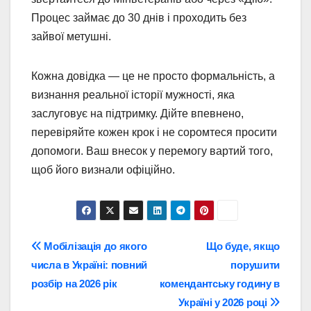
Процес займає до 30 днів і проходить без
зайвої метушні.
Кожна довідка — це не просто формальність, а
визнання реальної історії мужності, яка
заслуговує на підтримку. Дійте впевнено,
перевіряйте кожен крок і не соромтеся просити
допомоги. Ваш внесок у перемогу вартий того,
щоб його визнали офіційно.
Навігація
Мобілізація до якого
Що буде, якщо
числа в Україні: повний
порушити
записів
розбір на 2026 рік
комендантську годину в
Україні у 2026 році