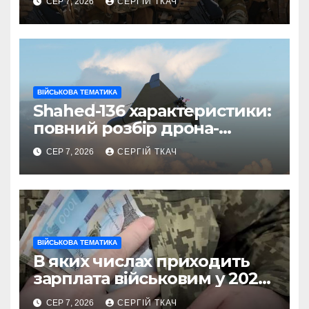
СЕР 7, 2026
СЕРГІЙ ТКАЧ
ВІЙСЬКОВА ТЕМАТИКА
Shahed-136 характеристики:
повний розбір дрона-
камікадзе
СЕР 7, 2026
СЕРГІЙ ТКАЧ
ВІЙСЬКОВА ТЕМАТИКА
В яких числах приходить
зарплата військовим у 2026
році
СЕР 7, 2026
СЕРГІЙ ТКАЧ