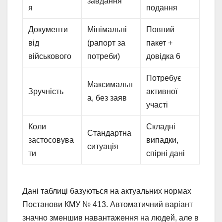
завдання
я
подання
Документи
Мінімальні
Повний
від
(рапорт за
пакет +
військового
потреби)
довідка 6
Потребує
Максимальн
Зручність
активної
а, без заяв
участі
Коли
Складні
Стандартна
застосовува
випадки,
ситуація
ти
спірні дані
Дані таблиці базуються на актуальних нормах
Постанови КМУ № 413. Автоматичний варіант
значно зменшив навантаження на людей, але в