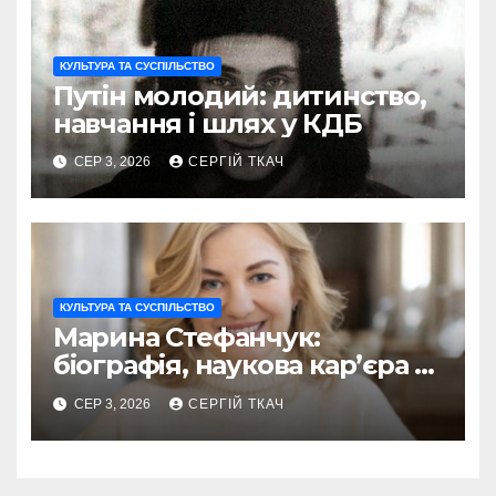
КУЛЬТУРА ТА СУСПІЛЬСТВО
Путін молодий: дитинство,
навчання і шлях у КДБ
СЕР 3, 2026
СЕРГІЙ ТКАЧ
КУЛЬТУРА ТА СУСПІЛЬСТВО
Марина Стефанчук:
біографія, наукова кар’єра та
сім’я
СЕР 3, 2026
СЕРГІЙ ТКАЧ