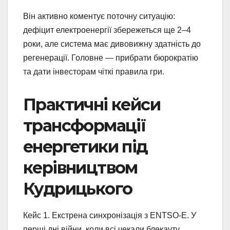
Він активно коментує поточну ситуацію:
дефіцит електроенергії збережеться ще 2–4
роки, але система має дивовижну здатність до
регенерації. Головне — прибрати бюрократію
та дати інвесторам чіткі правила гри.
Практичні кейси
трансформації
енергетики під
керівництвом
Кудрицького
Кейс 1. Екстрена синхронізація з ENTSO-E. У
перші дні війни, коли всі чекали блекауту,