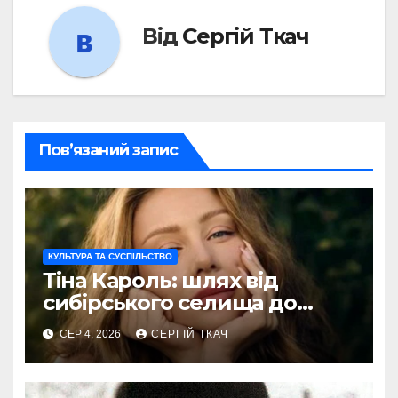
Від
Сергій Ткач
Пов’язаний запис
КУЛЬТУРА ТА СУСПІЛЬСТВО
Тіна Кароль: шлях від
сибірського селища до
голосу України
СЕР 4, 2026
СЕРГІЙ ТКАЧ