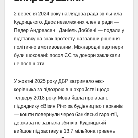
2 вересня 2024 року наглядова рада звільнила
Кудрицького. Двоє незалежних членів ради —
Педер Андреасен і Даніель Доббені — подали у
відставку на знак протесту, назвавши рішення
політично вмотивованим. Міжнародні партнери
були шоковані: посол ЄС та донори закликали
не поспішати.
У жовтні 2025 року ДБР затримало екс-
керівника за підозрою в шахрайстві щодо
тендеру 2018 року. Мова йшла про аванс
підряднику «Візин Річ» за будівництво парканів
— кошти повернули через банківські гарантії,
держава не зазнала збитків. Кудрицький
вийшов під заставу в 13,7 мільйона гривень