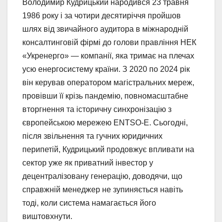
Володимир Кудрицький народився 23 травня
1986 року і за чотири десятиріччя пройшов
шлях від звичайного аудитора в міжнародній
консалтинговій фірмі до голови правління НЕК
«Укренерго» — компанії, яка тримає на плечах
усю енергосистему країни. З 2020 по 2024 рік
він керував оператором магістральних мереж,
провівши її крізь пандемію, повномасштабне
вторгнення та історичну синхронізацію з
європейською мережею ENTSO-E. Сьогодні,
після звільнення та гучних юридичних
перипетій, Кудрицький продовжує впливати на
сектор уже як приватний інвестор у
децентралізовану генерацію, доводячи, що
справжній менеджер не зупиняється навіть
тоді, коли система намагається його
виштовхнути.