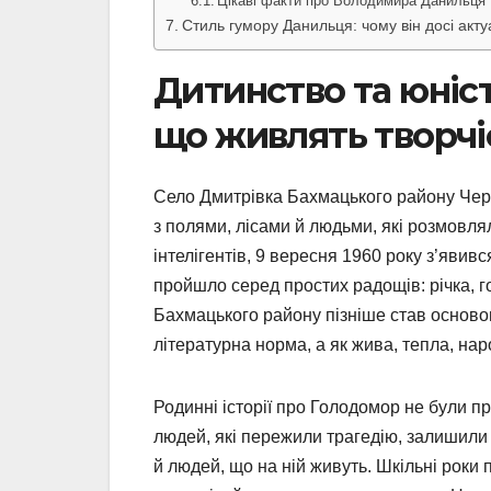
Цікаві факти про Володимира Данильця
Стиль гумору Данильця: чому він досі акт
Дитинство та юніст
що живлять творчі
Село Дмитрівка Бахмацького району Черн
з полями, лісами й людьми, які розмовляли 
інтелігентів, 9 вересня 1960 року з’яви
пройшло серед простих радощів: річка, г
Бахмацького району пізніше став основою
літературна норма, а як жива, тепла, на
Родинні історії про Голодомор не були пр
людей, які пережили трагедію, залишили 
й людей, що на ній живуть. Шкільні роки