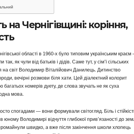
уальний
ь на Чернігівщині: коріння,
сть
ігівської області в 1960-х було типовим українським краєм
так, як чули від батьків і дідів. Саме тут, у сім’ї сільських
вся на світ Володимир Віталійович Данилець. Дитинство
ороди, вечірні розмови біля хати. Цей діалектний колорит
 багатьох номерів дуету, де слова звучать не як суха
родна мова.
осто спогадами — вони формували світогляд. Біль і стійкіст
в юному Володимирі відчуття глибокої прив’язаності до зем
 промайнули швидко, а вже після закінчення школи хлопець