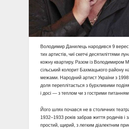
Володимир Данилець народився 9 вересня 
тих артистів, чиї скетчі десятиліттями лу
кожну квартиру. Разом із Володимиром М
сільський колорит Бахмацького району на у
межами. Народний артист України з 1998 р
доля переплітається з бурхливими подія
і досі — з теплом чи з гострими питанням
Його шлях почався не в столичних театрах
1932–1933 років забрав життя родичів і 
простий, щирий, з легким діалектним пр