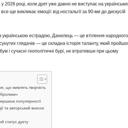
у 2026 році, коли дует уже давно не виступає на українськи
се ще викликає емоції: від ностальгії за 90-ми до дискусій
я з українською естрадою, Данилець — це втілення народного
осунутих глядачів — це складна історія таланту, який пройшо
 бум і сучасні геополітичні бурі, не втративши при цьому
ня, що живлять творчість
«Кролики»
 вершина популярності
ії та авторський внесок
ий статус дуету