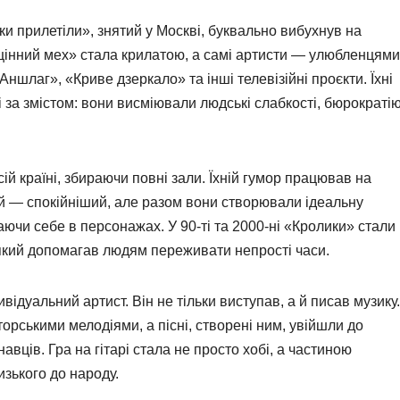
и прилетіли», знятий у Москві, буквально вибухнув на
 цінний мех» стала крилатою, а самі артисти — улюбленцями
ншлаг», «Криве дзеркало» та інші телевізійні проєкти. Їхні
і за змістом: вони висміювали людські слабкості, бюрократію
ій країні, збираючи повні зали. Їхній гумор працював на
ий — спокійніший, але разом вони створювали ідеальну
наючи себе в персонажах. У 90-ті та 2000-ні «Кролики» стали
 який допомагав людям переживати непрості часи.
ідуальний артист. Він не тільки виступав, а й писав музику.
рськими мелодіями, а пісні, створені ним, увійшли до
авців. Гра на гітарі стала не просто хобі, а частиною
изького до народу.