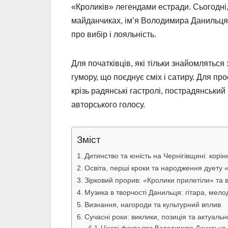
«Кроликів» легендами естради. Сьогодні, 
майданчиках, ім’я Володимира Данильця в
про вибір і лояльність.
Для початківців, які тільки знайомлятьс
гумору, що поєднує сміх і сатиру. Для пр
крізь радянські гастролі, пострадянський
авторського голосу.
Зміст
Дитинство та юність на Чернігівщині: корін
Освіта, перші кроки та народження дуету 
Зірковий прорив: «Кролики прилетіли» та
Музика в творчості Данильця: гітара, мелод
Визнання, нагороди та культурний вплив
Сучасні роки: виклики, позиція та актуальн