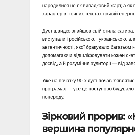
народилися не як випадковий жарт, а як 
характерів, точних текстах і живій енергії
Дует швидко знайшов свій стиль: сатира, п
виступали і російською, і українською, а
автентичності, якої бракувало багатьом
допомагаючи відшліфовувати кожен скетч 
досвід, а й розуміння аудиторії — від заво
Уже на початку 90-х дует почав з’являтис
програмах — усе це поступово будувало 
попереду.
Зірковий прорив: 
вершина популярн