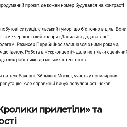
продуманий проєкт, де кожен номер будувався на контрасті
.
обутові ситуації, сільський гумор, що б’є точно в ціль. Вони
ле саме чернігівський колорит Данильця додавав тієї
 колегам. Режисер Перебийнос залишався з ними роками,
до ідеалу. Робота в «Укрконцерті» дала не тільки сценічни
дських робітників до міських інтелігентів.
я на телебаченні. Зйомки в Москві, участь у популярних
репутацію. Але справжній вибух популярності чекав
«Кролики прилетіли» та
ості