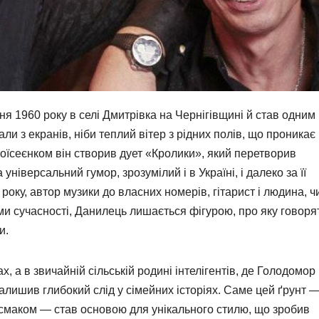
1960 року в селі Дмитрівка на Чернігівщині й став одним 
нали з екранів, ніби теплий вітер з рідних полів, що проникає
оїсеєнком він створив дует «Кролики», який перетворив
ніверсальний гумор, зрозумілий і в Україні, і далеко за її
оку, автор музики до власних номерів, гітарист і людина, ч
ми сучасності, Данилець лишається фігурою, про яку говоря
и.
, а в звичайній сільській родині інтелігентів, де Голодомор
залишив глибокий слід у сімейних історіях. Саме цей ґрунт 
исмаком — став основою для унікального стилю, що зробив