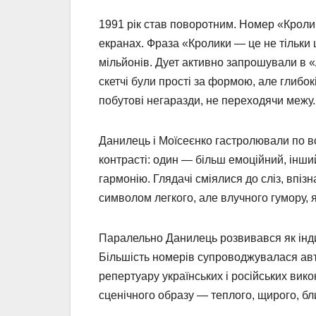
1991 рік став поворотним. Номер «Кролик
екранах. Фраза «Кролики — це не тільки
мільйонів. Дует активно запрошували в «А
скетчі були прості за формою, але глибок
побутові негаразди, не переходячи межу.
Данилець і Моїсеєнко гастролювали по вс
контрасті: один — більш емоційний, інш
гармонію. Глядачі сміялися до сліз, впіз
символом легкого, але влучного гумору,
Паралельно Данилець розвивався як індив
Більшість номерів супроводжувалася авто
репертуару українських і російських викон
сценічного образу — теплого, щирого, бл