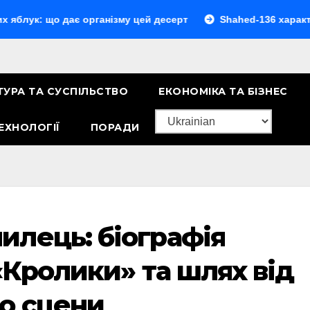
о дає організму цей десерт
Shahed-136 характеристики: 
ТУРА ТА СУСПІЛЬСТВО
ЕКОНОМІКА ТА БІЗНЕС
ЕХНОЛОГІЇ
ПОРАДИ
лець: біографія
«Кролики» та шлях від
о сцени