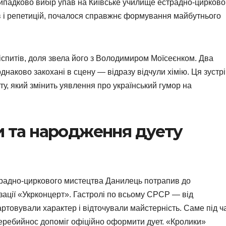
випадково вибір упав на Київське училище естрадно-цирково
в і репетицій, почалося справжнє формування майбутнього
 іспитів, доля звела його з Володимиром Моїсеєнком. Два
днаково закохані в сцену — відразу відчули хімію. Ця зустрі
у, який змінить уявлення про український гумор на
ки та народження дуету
традно-циркового мистецтва Данилець потрапив до
ізації «Укрконцерт». Гастролі по всьому СРСР — від
артовували характер і відточували майстерність. Саме під ч
Перебийнос допоміг офіційно оформити дует. «Кролики»