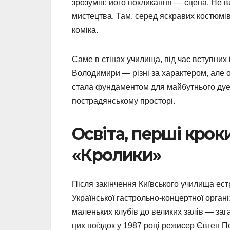
зрозумів: його покликання — сцена. Не 
мистецтва. Там, серед яскравих костюмі
коміка.
Саме в стінах училища, під час вступних
Володимири — різні за характером, але о
стала фундаментом для майбутнього дует
пострадянському просторі.
Освіта, перші кро
«Кролики»
Після закінчення Київського училища ес
Української гастрольно-концертної орган
маленьких клубів до великих залів — заг
цих поїздок у 1987 році режисер Євген 