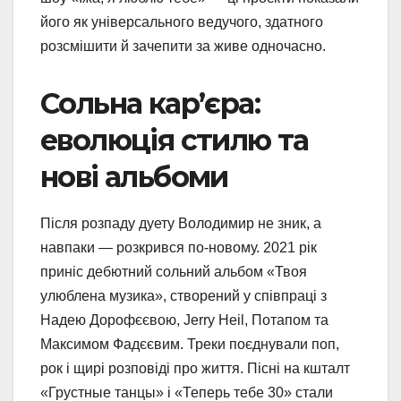
його як універсального ведучого, здатного
розсмішити й зачепити за живе одночасно.
Сольна кар’єра:
еволюція стилю та
нові альбоми
Після розпаду дуету Володимир не зник, а
навпаки — розкрився по-новому. 2021 рік
приніс дебютний сольний альбом «Твоя
улюблена музика», створений у співпраці з
Надею Дорофєєвою, Jerry Heil, Потапом та
Максимом Фадєєвим. Треки поєднували поп,
рок і щирі розповіді про життя. Пісні на кшталт
«Грустные танцы» і «Теперь тебе 30» стали