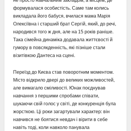
не просто навчальним закладом, а місцем, де
формувалася особистість. Саме там колись
викладала його бабуся, вчилася мама Марія
Олексіївна і старший брат Сергій, який, до речі,
народився того ж дня, але на 15 років раніше.
Така сімейна динаміка додавала життєвості й
гумору в повсякденність, які пізніше стали
візитівкою Дантеса на сцені.
Переїзд до Києва став поворотним моментом.
Місто відкрило двері до великих можливостей,
але вимагало сміливості. Юнак поєднував
навчання з першими спробами співати,
шукаючи свій голос у світі, де конкуренція була
жорсткою. Ці роки загартували характер: він
навчився не боятися невдач і вірити в себе
навіть тоді, коли навколо панувала