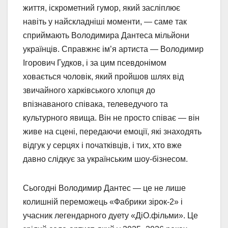
життя, іскрометний гумор, який засліплює
навіть у найскладніші моменти, — саме так
сприймають Володимира Дантеса мільйони
українців. Справжнє ім’я артиста — Володимир
Ігорович Гудков, і за цим псевдонімом
ховається чоловік, який пройшов шлях від
звичайного харківського хлопця до
впізнаваного співака, телеведучого та
культурного явища. Він не просто співає — він
живе на сцені, передаючи емоції, які знаходять
відгук у серцях і початківців, і тих, хто вже
давно слідкує за українським шоу-бізнесом.
Сьогодні Володимир Дантес — це не лише
колишній переможець «Фабрики зірок-2» і
учасник легендарного дуету «ДіО.фільми». Це