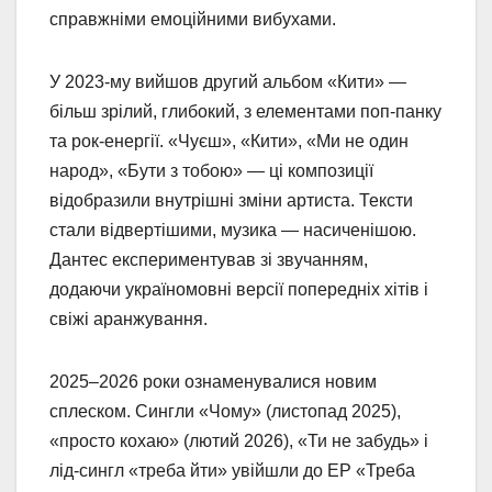
справжніми емоційними вибухами.
У 2023-му вийшов другий альбом «Кити» —
більш зрілий, глибокий, з елементами поп-панку
та рок-енергії. «Чуєш», «Кити», «Ми не один
народ», «Бути з тобою» — ці композиції
відобразили внутрішні зміни артиста. Тексти
стали відвертішими, музика — насиченішою.
Дантес експериментував зі звучанням,
додаючи україномовні версії попередніх хітів і
свіжі аранжування.
2025–2026 роки ознаменувалися новим
сплеском. Сингли «Чому» (листопад 2025),
«просто кохаю» (лютий 2026), «Ти не забудь» і
лід-сингл «треба йти» увійшли до EP «Треба