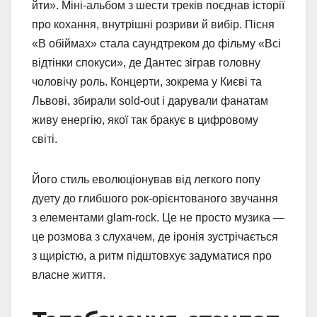
йти». Міні-альбом з шести треків поєднав історії
про кохання, внутрішні розриви й вибір. Пісня
«В обіймах» стала саундтреком до фільму «Всі
відтінки спокуси», де Дантес зіграв головну
чоловічу роль. Концерти, зокрема у Києві та
Львові, збирали sold-out і дарували фанатам
живу енергію, якої так бракує в цифровому
світі.
Його стиль еволюціонував від легкого попу
дуету до глибшого рок-орієнтованого звучання
з елементами glam-rock. Це не просто музика —
це розмова з слухачем, де іронія зустрічається
з щирістю, а ритм підштовхує задуматися про
власне життя.