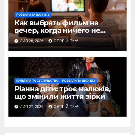
РОЗВАГИ ТА ШОУ-БІЗ
Как выбрать фильм на
вечер, когда ничего не
хочется пересматривать
ЛИП 28, 2026
СЕРГІЙ ТКАЧ
КУЛЬТУРА ТА СУСПІЛЬСТВО
РОЗВАГИ ТА ШОУ-БІЗ
Ріанна діти: троє малюків,
що змінили життя зірки
ЛИП 27, 2026
СЕРГІЙ ТКАЧ