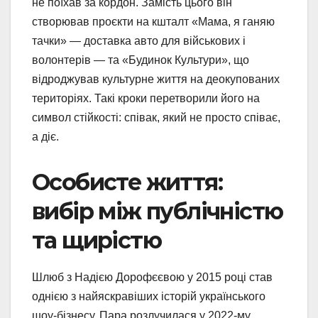
не поїхав за кордон. Замість цього він
створював проєкти на кшталт «Мама, я ганяю
тачки» — доставка авто для військових і
волонтерів — та «Будинок Культури», що
відроджував культурне життя на деокупованих
територіях. Такі кроки перетворили його на
символ стійкості: співак, який не просто співає,
а діє.
Особисте життя:
вибір між публічністю
та щирістю
Шлюб з Надією Дорофєєвою у 2015 році став
однією з найяскравіших історій українського
шоу-бізнесу. Пара розлучилася у 2022-му,