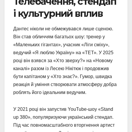
Телебачення, стендап
і культурний вплив
Дантес ніколи не обмежувався лише сценою.
Він став обличчям багатьох шоу: тренер у
«Маленьких гігантах», учасник «Ліги сміху»,
ведучий «Я люблю Україну» на «ТЕТ». У 2025
році він взявся за «Хто зверху?» на «Новому
каналі» разом із Лесею Нікітюк і продовжив
бути капітаном у «Хто знає?». Гумор, швидка
реакція й уміння створювати атмосферу добра
роблять його ідеальним ведучим.
У 2021 році він запустив YouTube-шоу «Stand
up 380», популяризуючи український стендап.
Під час повномасштабного вторгнення артист