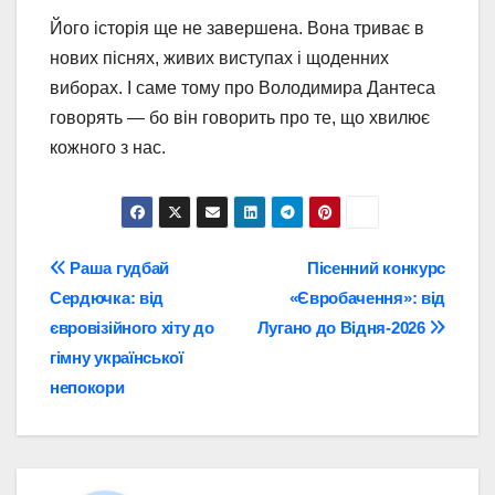
Його історія ще не завершена. Вона триває в
нових піснях, живих виступах і щоденних
виборах. І саме тому про Володимира Дантеса
говорять — бо він говорить про те, що хвилює
кожного з нас.
Навігація
Раша гудбай
Пісенний конкурс
Сердючка: від
«Євробачення»: від
записів
євровізійного хіту до
Лугано до Відня-2026
гімну української
непокори