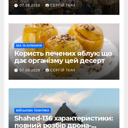
07.08.2026
СЕРГІЙ ТКАЧ
ЇЖА ТА КУЛІНАРІЯ
Користь печених яблук: що
дає організму цей десерт
07.08.2026
СЕРГІЙ ТКАЧ
ВІЙСЬКОВА ТЕМАТИКА
Shahed-136 характеристики:
повний розбір дрона-