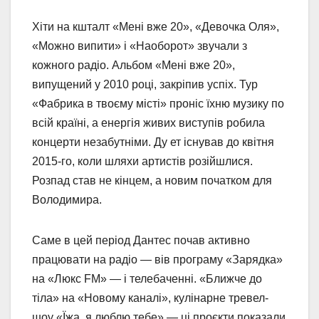
Хіти на кшталт «Мені вже 20», «Девочка Оля»,
«Можно випити» і «Наоборот» звучали з
кожного радіо. Альбом «Мені вже 20»,
випущений у 2010 році, закріпив успіх. Тур
«Фабрика в твоєму місті» проніс їхню музику по
всій країні, а енергія живих виступів робила
концерти незабутніми. Ду ет існував до квітня
2015-го, коли шляхи артистів розійшлися.
Розпад став не кінцем, а новим початком для
Володимира.
Саме в цей період Дантес почав активно
працювати на радіо — вів програму «Зарядка»
на «Люкс FM» — і телебаченні. «Ближче до
тіла» на «Новому каналі», кулінарне тревел-
шоу «Їжа, я люблю тебе» — ці проєкти показали