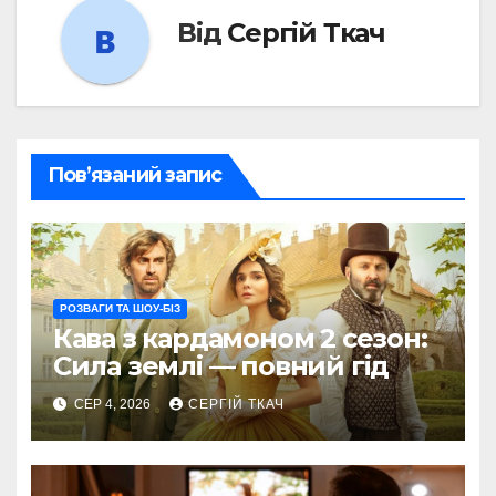
Від
Сергій Ткач
Пов’язаний запис
РОЗВАГИ ТА ШОУ-БІЗ
Кава з кардамоном 2 сезон:
Сила землі — повний гід
СЕР 4, 2026
СЕРГІЙ ТКАЧ