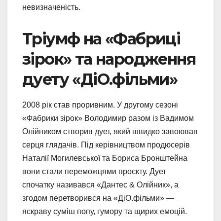
невизначеність.
Тріумф на «Фабриці
зірок» та народження
дуету «ДіО.фільми»
2008 рік став проривним. У другому сезоні
«Фабрики зірок» Володимир разом із Вадимом
Олійником створив дует, який швидко завоював
серця глядачів. Під керівництвом продюсерів
Наталії Могилевської та Бориса Бронштейна
вони стали переможцями проєкту. Дует
спочатку називався «Дантес & Олійник», а
згодом перетворився на «ДіО.фільми» —
яскраву суміш попу, гумору та щирих емоцій.