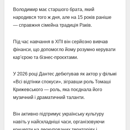
Володимир має старшого брата, який
народився того ж дня, але на 15 років раніше
— справжня сімейна традиція Раків.
Під час навчання в ХПІ він серйозно вивчав
фінанси, що допомогло йому розумно керувати
кар’єрою та бізнес-проєктами.
У 2026 році Дантес дебютував як актор у фільмі
«Всі відтінки спокуси», зігравши роль Томаші
Крижевського — роль, яка поєднала його
музичний і драматичний таланти.
Він активно підтримує українську культуру
навіть у найскладніші часи, організовуючи
концерти на деокупованих територіях і