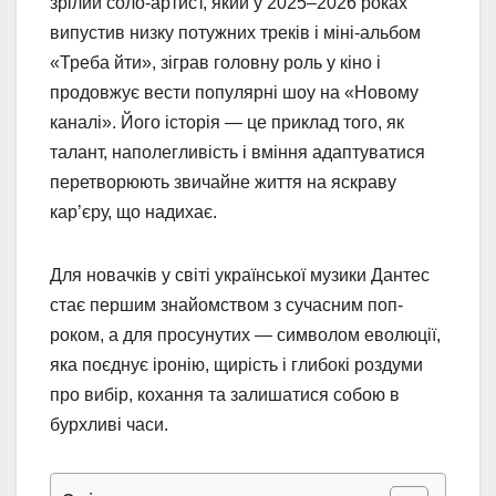
зрілий соло-артист, який у 2025–2026 роках
випустив низку потужних треків і міні-альбом
«Треба йти», зіграв головну роль у кіно і
продовжує вести популярні шоу на «Новому
каналі». Його історія — це приклад того, як
талант, наполегливість і вміння адаптуватися
перетворюють звичайне життя на яскраву
кар’єру, що надихає.
Для новачків у світі української музики Дантес
стає першим знайомством з сучасним поп-
роком, а для просунутих — символом еволюції,
яка поєднує іронію, щирість і глибокі роздуми
про вибір, кохання та залишатися собою в
бурхливі часи.