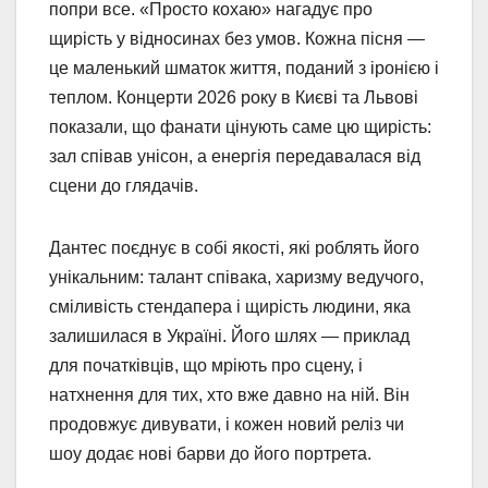
попри все. «Просто кохаю» нагадує про
щирість у відносинах без умов. Кожна пісня —
це маленький шматок життя, поданий з іронією і
теплом. Концерти 2026 року в Києві та Львові
показали, що фанати цінують саме цю щирість:
зал співав унісон, а енергія передавалася від
сцени до глядачів.
Дантес поєднує в собі якості, які роблять його
унікальним: талант співака, харизму ведучого,
сміливість стендапера і щирість людини, яка
залишилася в Україні. Його шлях — приклад
для початківців, що мріють про сцену, і
натхнення для тих, хто вже давно на ній. Він
продовжує дивувати, і кожен новий реліз чи
шоу додає нові барви до його портрета.