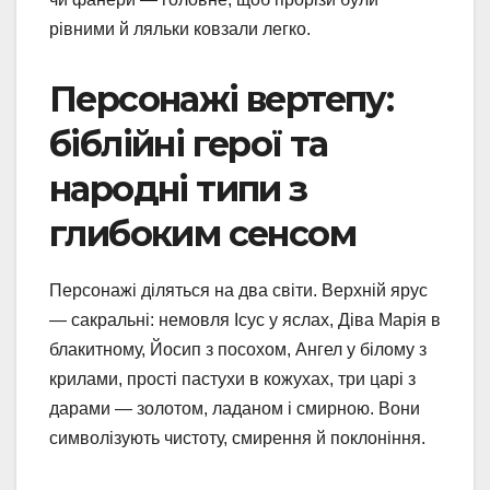
рівними й ляльки ковзали легко.
Персонажі вертепу:
біблійні герої та
народні типи з
глибоким сенсом
Персонажі діляться на два світи. Верхній ярус
— сакральні: немовля Ісус у яслах, Діва Марія в
блакитному, Йосип з посохом, Ангел у білому з
крилами, прості пастухи в кожухах, три царі з
дарами — золотом, ладаном і смирною. Вони
символізують чистоту, смирення й поклоніння.