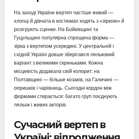
На заході України вертеп частіше живий —
хлопці й дівчата в костюмах ходять з «зіркою» й
розігрують сценки. На Бойківщині та
Гуцульщині популярна спрощена форма —
зірка з вертепом усередині. У центральній і
східній Україні довше зберігався ляльковий
варіант з великими скриньками. Кожна
місцевість додавала свій колорит: на
Полтавщині — більше козаків, на Галичині —
опришків і чарівниць. Сьогодні кордон між
формами стирається: багато груп поєднують
ляльок і живих акторів.
Сучасний вертеп в
Україні: відродження,