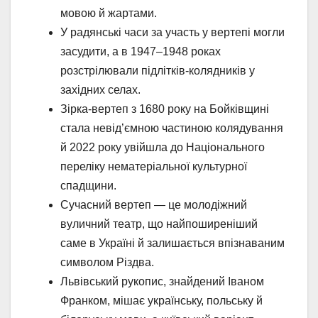
мовою й жартами.
У радянські часи за участь у вертепі могли
засудити, а в 1947–1948 роках
розстрілювали підлітків-колядників у
західних селах.
Зірка-вертеп з 1680 року на Бойківщині
стала невід’ємною частиною колядування
й 2022 року увійшла до Національного
переліку нематеріальної культурної
спадщини.
Сучасний вертеп — це молодіжний
вуличний театр, що найпоширеніший
саме в Україні й залишається впізнаваним
символом Різдва.
Львівський рукопис, знайдений Іваном
Франком, мішає українську, польську й