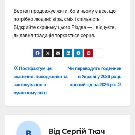
Вертеп продовжує жити, бо в ньому є все, що
потрібно людині: віра, сміх і спільність.
Відкрийте скриньку цього Різдва — і відчуєте,
як давня традиція торкається серця.
Навігація
Постфактум це:
Чи переводять годинник
значення, походження та
в Україні у 2026 році:
записів
застосування в
повний гід на 2026 рік
сучасному світі
Від
Сергій Ткач