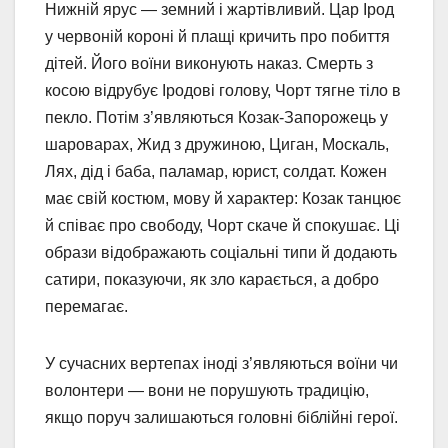
Нижній ярус — земний і жартівливий. Цар Ірод
у червоній короні й плащі кричить про побиття
дітей. Його воїни виконують наказ. Смерть з
косою відрубує Іродові голову, Чорт тягне тіло в
пекло. Потім з’являються Козак-Запорожець у
шароварах, Жид з дружиною, Циган, Москаль,
Лях, дід і баба, паламар, юрист, солдат. Кожен
має свій костюм, мову й характер: Козак танцює
й співає про свободу, Чорт скаче й спокушає. Ці
образи відображають соціальні типи й додають
сатири, показуючи, як зло карається, а добро
перемагає.
У сучасних вертепах іноді з’являються воїни чи
волонтери — вони не порушують традицію,
якщо поруч залишаються головні біблійні герої.