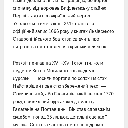
назва ідеально лягла на традицію, бо вертеп
спочатку відтворював Вифлеємську стайню.
Перші згадки про український вертеп
з’являються вже в кінці XVI століття, а
офіційний запис 1666 року у книгах Львівського
Ставропігійського братства свідчить про
витрати на виготовлення скриньки й ляльок.
Розквіт припав на XVII–XVIII століття, коли
студенти Києво-Могилянської академії —
бурсаки — носили вертепи по селах і містах.
Найстаріший повністю збережений текст —
Сокиринський, або Галаганівський вертеп 1770
року, привезений бурсаками до маєтку
Галаганів на Полтавщині. Він став справжнім
скарбом: понад 35 ляльок, детальні сценарії,
музика. Світська частина вертепної драми