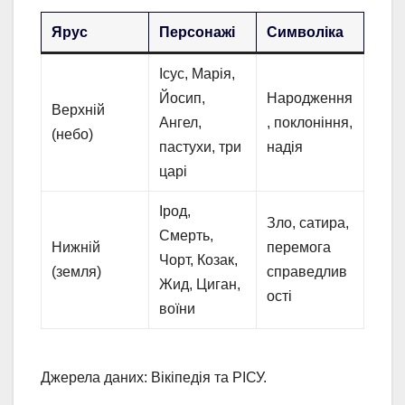
Ярус
Персонажі
Символіка
Ісус, Марія,
Йосип,
Народження
Верхній
Ангел,
, поклоніння,
(небо)
пастухи, три
надія
царі
Ірод,
Зло, сатира,
Смерть,
Нижній
перемога
Чорт, Козак,
(земля)
справедлив
Жид, Циган,
ості
воїни
Джерела даних: Вікіпедія та РІСУ.