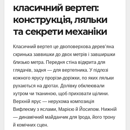
класичний вертеп:
конструкція, ляльки
та секрети механіки
Класичний вертеп це двоповерхова дерев’яна
скринька заввишки до двох метрів і завширшки
близько метра. Передня стіна відкрита для
глядачів, задня — для вертепника. У підлозі
кожного ярусу прорізи-доріжки, по яких ляльки
рухаються на дротах. Долівку обклеювали
хутром чи тканиною, щоб приховати щілини.
Верхній ярус — нерухома композиція
Вифлеєму з яслами, Марією й Йосипом. Нижній
— динамічний майданчик для Ірода, його трону
й комічних сцен.