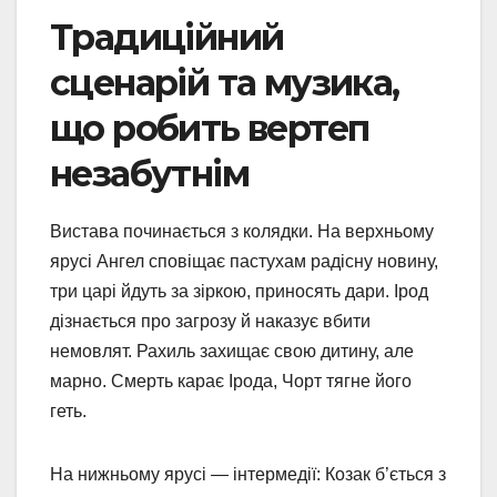
Традиційний
сценарій та музика,
що робить вертеп
незабутнім
Вистава починається з колядки. На верхньому
ярусі Ангел сповіщає пастухам радісну новину,
три царі йдуть за зіркою, приносять дари. Ірод
дізнається про загрозу й наказує вбити
немовлят. Рахиль захищає свою дитину, але
марно. Смерть карає Ірода, Чорт тягне його
геть.
На нижньому ярусі — інтермедії: Козак б’ється з