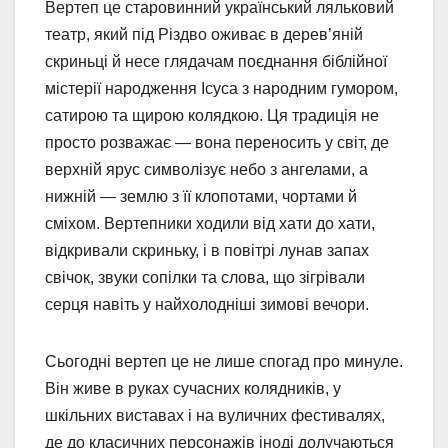
Вертеп це старовинний український ляльковий
театр, який під Різдво оживає в дерев’яній
скриньці й несе глядачам поєднання біблійної
містерії народження Ісуса з народним гумором,
сатирою та щирою колядкою. Ця традиція не
просто розважає — вона переносить у світ, де
верхній ярус символізує небо з ангелами, а
нижній — землю з її клопотами, чортами й
сміхом. Вертепники ходили від хати до хати,
відкривали скриньку, і в повітрі лунав запах
свічок, звуки сопілки та слова, що зігрівали
серця навіть у найхолодніші зимові вечори.
Сьогодні вертеп це не лише спогад про минуле.
Він живе в руках сучасних колядників, у
шкільних виставах і на вуличних фестивалях,
де до класичних персонажів іноді долучаються