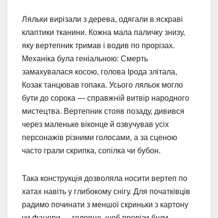
Ляльки вирізали з дерева, одягали в яскраві
клаптики тканини. Кожна мала паличку знизу,
яку вертепник тримав і водив по прорізах.
Механіка була геніальною: Смерть
замахувалася косою, голова Ірода злітала,
Козак танцював гопака. Усього ляльок могло
бути до сорока — справжній витвір народного
мистецтва. Вертепник стояв позаду, дивився
через маленьке віконце й озвучував усіх
персонажів різними голосами, а за сценою
часто грали скрипка, сопілка чи бубон.
Така конструкція дозволяла носити вертеп по
хатах навіть у глибокому снігу. Для початківців
радимо починати з меншої скриньки з картону
чи фанери — головне, щоб прорізи були