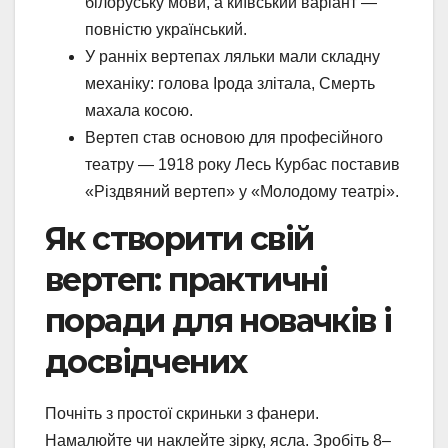
білоруську мови, а київський варіант —
повністю український.
У ранніх вертепах ляльки мали складну
механіку: голова Ірода злітала, Смерть
махала косою.
Вертеп став основою для професійного
театру — 1918 року Лесь Курбас поставив
«Різдвяний вертеп» у «Молодому театрі».
Як створити свій
вертеп: практичні
поради для новачків і
досвідчених
Почніть з простої скриньки з фанери.
Намалюйте чи наклейте зірку, ясла. Зробіть 8–