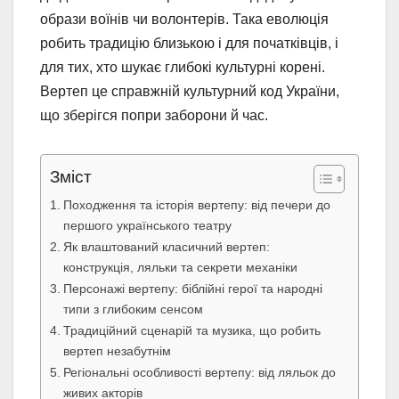
образи воїнів чи волонтерів. Така еволюція
робить традицію близькою і для початківців, і
для тих, хто шукає глибокі культурні корені.
Вертеп це справжній культурний код України,
що зберігся попри заборони й час.
Зміст
Походження та історія вертепу: від печери до
першого українського театру
Як влаштований класичний вертеп:
конструкція, ляльки та секрети механіки
Персонажі вертепу: біблійні герої та народні
типи з глибоким сенсом
Традиційний сценарій та музика, що робить
вертеп незабутнім
Регіональні особливості вертепу: від ляльок до
живих акторів