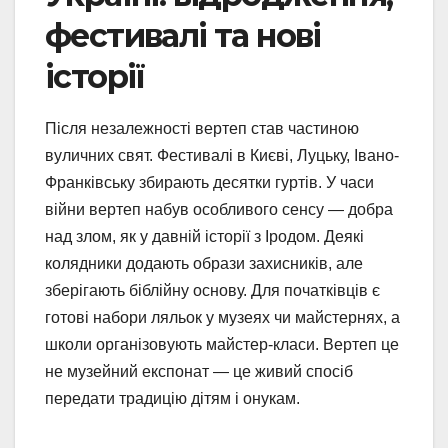
фестивалі та нові
історії
Після незалежності вертеп став частиною
вуличних свят. Фестивалі в Києві, Луцьку, Івано-
Франківську збирають десятки гуртів. У часи
війни вертеп набув особливого сенсу — добра
над злом, як у давній історії з Іродом. Деякі
колядники додають образи захисників, але
зберігають біблійну основу. Для початківців є
готові набори ляльок у музеях чи майстернях, а
школи організовують майстер-класи. Вертеп це
не музейний експонат — це живий спосіб
передати традицію дітям і онукам.