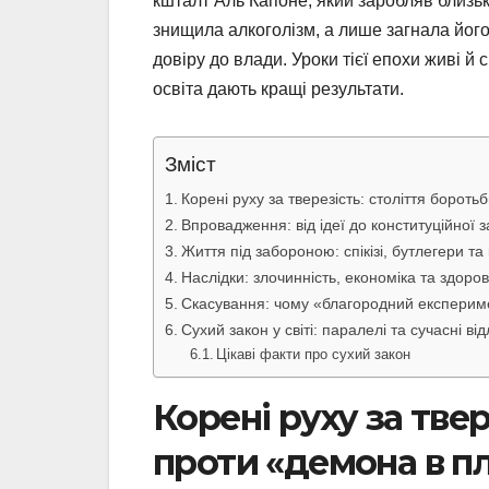
кшталт Аль Капоне, який заробляв близьк
знищила алкоголізм, а лише загнала його
довіру до влади. Уроки тієї епохи живі й 
освіта дають кращі результати.
Зміст
Корені руху за тверезість: століття борот
Впровадження: від ідеї до конституційної 
Життя під забороною: спікізі, бутлегери т
Наслідки: злочинність, економіка та здоров’
Скасування: чому «благородний експерим
Сухий закон у світі: паралелі та сучасні ві
Цікаві факти про сухий закон
Корені руху за твер
проти «демона в п