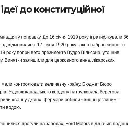
ідеї до конституційної
мнадцяту поправку. До 16 січня 1919 року її ратифікували 3
енд відмовилися. 17 січня 1920 року закон набрав чинності.
19 року попри вето президента Вудро Вільсона, уточнив
олу. Винятки залишили для церковного вина, лікарських
 – мали контролювати величезну країну. Бюджет Бюро
ларів. Уздовж канадського кордону патрулювала берегова
арили «ванну джин», фермери робили «винні цеглини» –
сти водою.
еншилися прогули на заводах, Ford Motors відзначив падінн