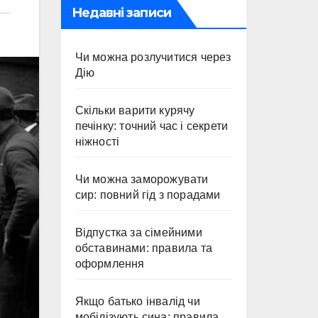
Недавні записи
Чи можна розлучитися через
Дію
Скільки варити курячу
печінку: точний час і секрети
ніжності
Чи можна заморожувати
сир: повний гід з порадами
Відпустка за сімейними
обставинами: правила та
оформлення
Якщо батько інвалід чи
мобілізують сина: правила