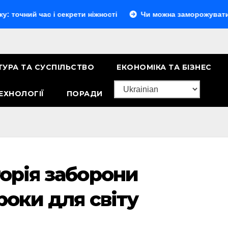
 час і секрети ніжності
Чи можна заморожувати сир: пов
ТУРА ТА СУСПІЛЬСТВО
ЕКОНОМІКА ТА БІЗНЕС
ЕХНОЛОГІЇ
ПОРАДИ
торія заборони
уроки для світу