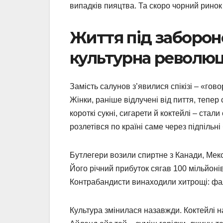
випадків пияцтва. Та скоро чорний ринок 
Життя під забороно
культурна революц
Замість салунов з’явилися спікізі – «гово
Жінки, раніше відлучені від пиття, тепер 
короткі сукні, сигарети й коктейлі – ст
розлетівся по країні саме через підпільні
Бутлегери возили спиртне з Канади, Мекс
Його річний прибуток сягав 100 мільйоні
Контрабандисти винаходили хитрощі: фаль
Культура змінилася назавжди. Коктейлі н