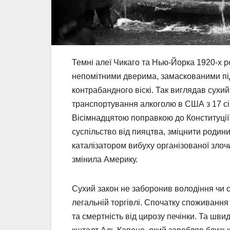
Темні алеї Чикаго та Нью-Йорка 1920-х 
непомітними дверима, замаскованими під п
контрабандного віскі. Так виглядав сухий
транспортування алкоголю в США з 17 сі
Вісімнадцятою поправкою до Конституції
суспільство від пияцтва, зміцнити родини
каталізатором вибуху організованої злочи
змінила Америку.
Сухий закон не заборонив володіння чи 
легальній торгівлі. Спочатку споживанн
та смертність від цирозу печінки. Та швид