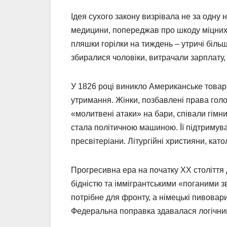
Ідея сухого закону визрівала не за одну
медицини, попереджав про шкоду міцних 
пляшки горілки на тиждень – утричі біль
збиралися чоловіки, витрачали зарплату,
У 1826 році виникло Американське товари
утримання. Жінки, позбавлені права голо
«молитвені атаки» на бари, співали гімни
стала політичною машиною. Її підтримува
пресвітеріани. Літургійні християни, кат
Прогресивна ера на початку XX століття
бідністю та іммігрантськими «поганими з
потрібне для фронту, а німецькі пивовари
Федеральна поправка здавалася логічни