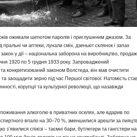
років оживали шепотом паролів і приглушеним джазом. За
ральні чи аптеки, лунали сміх, дзенькіт склянок і запах
 закон у дії – національна заборона на виробництво, продаж
чня 1920 по 5 грудня 1933 року. Запроваджений
 та конкретизований законом Волстеда, він мав очистити
 та заощадити зерно під час Першої світової. Натомість ста
нності, корупції та культурної революції, що назавжди
споживання алкоголю в приватних оселях, але вдарив по
я спиртного впало на 30–70 %, зменшилися арешти за пияцт
ко з’явилися спікізі – таємні бари, бутлегери та гангстери на