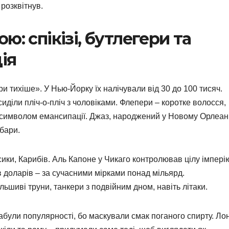
розквітнув.
ю: спікізі, бутлегери та
ія
ри тихіше». У Нью-Йорку їх налічували від 30 до 100 тисяч.
сиділи пліч-о-пліч з чоловіками. Флепери – коротке волосся,
али символом емансипації. Джаз, народжений у Новому Орлеані
 бари.
ики, Карибів. Аль Капоне у Чикаго контролював цілу імпері
в доларів – за сучасними мірками понад мільярд.
шиві труни, танкери з подвійним дном, навіть літаки.
абули популярності, бо маскували смак поганого спирту. Лон