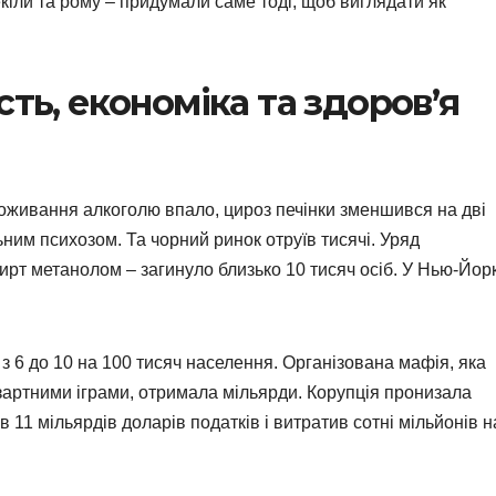
екіли та рому – придумали саме тоді, щоб виглядати як
сть, економіка та здоров’я
Споживання алкоголю впало, цироз печінки зменшився на дві
ьним психозом. Та чорний ринок отруїв тисячі. Уряд
рт метанолом – загинуло близько 10 тисяч осіб. У Нью-Йор
з 6 до 10 на 100 тисяч населення. Організована мафія, яка
артними іграми, отримала мільярди. Корупція пронизала
 11 мільярдів доларів податків і витратив сотні мільйонів н