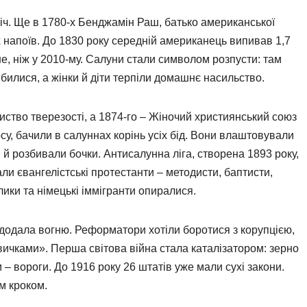
 ніч. Ще в 1780-х Бенджамін Раш, батько американської
напоїв. До 1830 року середній американець випивав 1,7
ше, ніж у 2010-му. Салуни стали символом розпусти: там
 билися, а жінки й діти терпіли домашнє насильство.
ство тверезості, а 1874-го – Жіночий християнський союз
су, бачили в салуннах корінь усіх бід. Вони влаштовували
 й розбивали бочки. Антисалунна ліга, створена 1893 року,
ли євангелістські протестанти – методисти, баптисти,
олики та німецькі іммігранти опиралися.
 додала вогню. Реформатори хотіли боротися з корупцією,
вичками». Перша світова війна стала каталізатором: зерно
 – вороги. До 1916 року 26 штатів уже мали сухі закони.
м кроком.