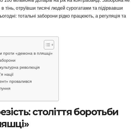
о 100 мільйонів доларів на рік на контрабанді. Заборона не
 в тінь, отруївши тисячі людей сурогатами та підірвавши
сьогодні: тотальні заборони рідко працюють, а регуляція та
ьби проти «демона в пляшці»
заборони
а культурна революція
я нації
ент» провалився
длуння
езість: століття боротьби
ляшці»