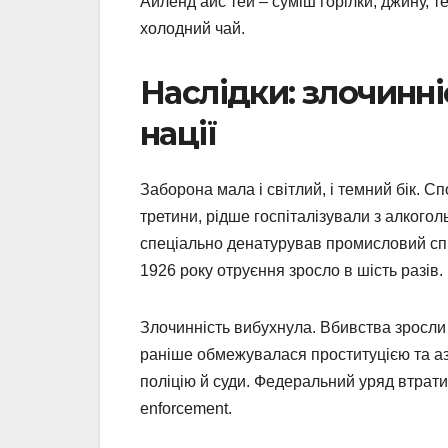
Айленд айс тей – суміш горілки, джину, т
холодний чай.
Наслідки: злочинні
нації
Заборона мала і світлий, і темний бік. 
третини, рідше госпіталізували з алкогол
спеціально денатурував промисловий спи
1926 року отруєння зросло в шість разів.
Злочинність вибухнула. Вбивства зросли 
раніше обмежувалася проституцією та аз
поліцію й суди. Федеральний уряд втратив
enforcement.