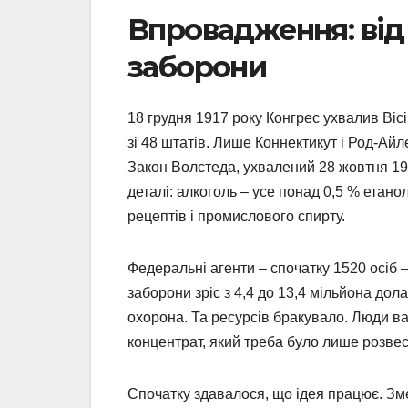
Впровадження: від 
заборони
18 грудня 1917 року Конгрес ухвалив Вісі
зі 48 штатів. Лише Коннектикут і Род-Айл
Закон Волстеда, ухвалений 28 жовтня 19
деталі: алкоголь – усе понад 0,5 % етан
рецептів і промислового спирту.
Федеральні агенти – спочатку 1520 осіб
заборони зріс з 4,4 до 13,4 мільйона до
охорона. Та ресурсів бракувало. Люди в
концентрат, який треба було лише розве
Спочатку здавалося, що ідея працює. Зм