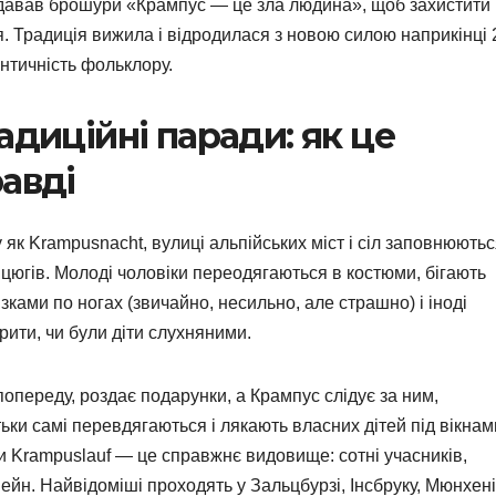
видавав брошури «Крампус — це зла людина», щоб захистити
я. Традиція вижила і відродилася з новою силою наприкінці 
ентичність фольклору.
адиційні паради: як це
авді
у як Krampusnacht, вулиці альпійських міст і сіл заповнюють
нцюгів. Молоді чоловіки переодягаються в костюми, бігають
ками по ногах (звичайно, несильно, але страшно) і іноді
рити, чи були діти слухняними.
попереду, роздає подарунки, а Крампус слідує за ним,
ьки самі перевдягаються і лякають власних дітей під вікнам
 Krampuslauf — це справжнє видовище: сотні учасників,
вейн. Найвідоміші проходять у Зальцбурзі, Інсбруку, Мюнхені