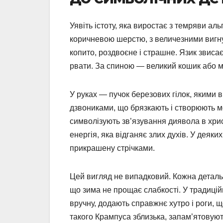
Уявіть істоту, яка виростає з темряви аль
коричневою шерстю, з величезними вигну
копито, роздвоєне і страшне. Язик звисає 
рвати. За спиною — великий кошик або мі
У руках — пучок березових гілок, якими 
дзвониками, що брязкають і створюють м
символізують зв’язування диявола в хрис
енергія, яка відганяє злих духів. У деяк
прикрашену стрічками.
Цей вигляд не випадковий. Кожна деталь 
що зима не прощає слабкості. У традицій
вручну, додають справжнє хутро і роги, 
такого Крампуса зблизька, запам’ятовуют