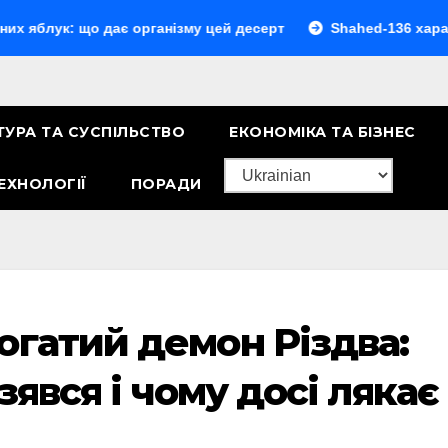
 що дає організму цей десерт
Shahed-136 характеристики
ТУРА ТА СУСПІЛЬСТВО
ЕКОНОМІКА ТА БІЗНЕС
ЕХНОЛОГІЇ
ПОРАДИ
огатий демон Різдва:
взявся і чому досі лякає