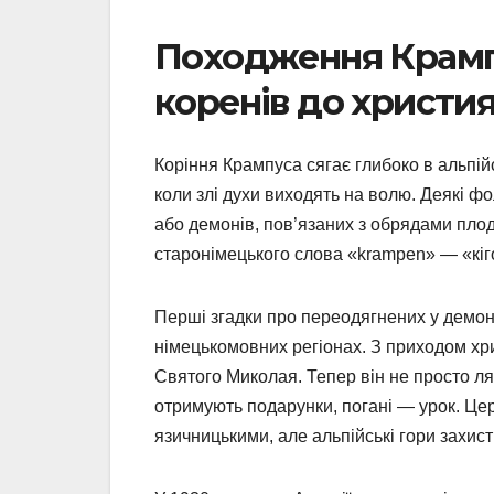
Походження Крампу
коренів до христи
Коріння Крампуса сягає глибоко в альпій
коли злі духи виходять на волю. Деякі ф
або демонів, пов’язаних з обрядами плод
старонімецького слова «krampen» — «кіго
Перші згадки про переодягнених у демоні
німецькомовних регіонах. З приходом хр
Святого Миколая. Тепер він не просто ляк
отримують подарунки, погані — урок. Це
язичницькими, але альпійські гори захист