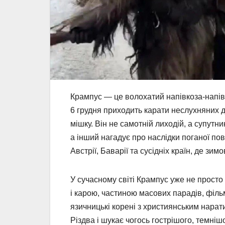
Крампус — це волохатий напівкоза-напівд
6 грудня приходить карати неслухняних д
мішку. Він не самотній лиходій, а супут
а інший нагадує про наслідки поганої по
Австрії, Баварії та сусідніх країн, де зимо
У сучасному світі Крампус уже не просто
і карою, частиною масових парадів, фільм
язичницькі корені з християнським нарат
Різдва і шукає чогось гострішого, темніш