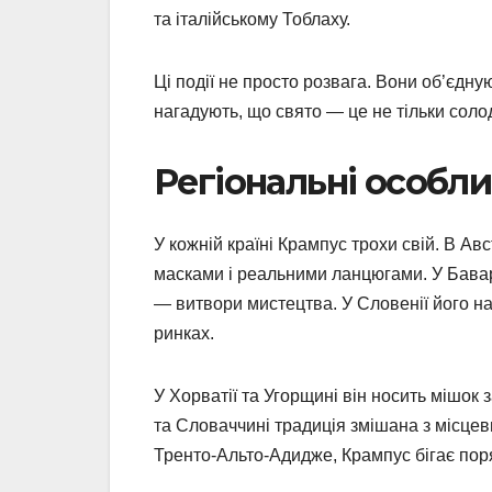
та італійському Тоблаху.
Ці події не просто розвага. Вони об’єдную
нагадують, що свято — це не тільки солод
Регіональні особли
У кожній країні Крампус трохи свій. В А
масками і реальними ланцюгами. У Баварії
— витвори мистецтва. У Словенії його на
ринках.
У Хорватії та Угорщині він носить мішок 
та Словаччині традиція змішана з місцевим
Тренто-Альто-Адидже, Крампус бігає по