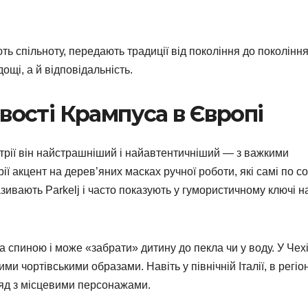
ть спільноту, передають традиції від покоління до покоління
ощі, а й відповідальність.
вості Крампуса в Європі
встрії він найстрашніший і найавтентичніший — з важкими
 акцент на дерев’яних масках ручної роботи, які самі по со
зивають Parkelj і часто показують у гумористичному ключі н
за спиною і може «забрати» дитину до пекла чи у воду. У Чехі
и чортівськими образами. Навіть у північній Італії, в регіон
ряд з місцевими персонажами.