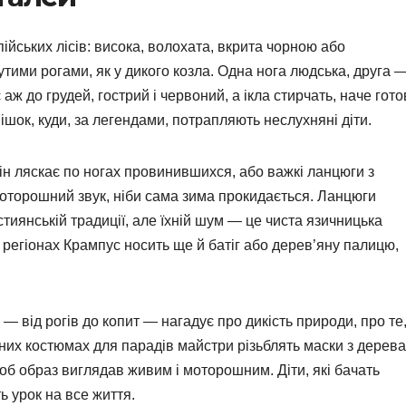
пійських лісів: висока, волохата, вкрита чорною або
тими рогами, як у дикого козла. Одна нога людська, друга 
аж до грудей, гострий і червоний, а ікла стирчать, наче гото
шок, куди, за легендами, потрапляють неслухняні діти.
він ляскає по ногах провинившихся, або важкі ланцюги з
оторошний звук, ніби сама зима прокидається. Ланцюги
тиянській традиції, але їхній шум — це чиста язичницька
их регіонах Крампус носить ще й батіг або дерев’яну палицю,
— від рогів до копит — нагадує про дикість природи, про те
них костюмах для парадів майстри різьблять маски з дерева
щоб образ виглядав живим і моторошним. Діти, які бачать
ь урок на все життя.