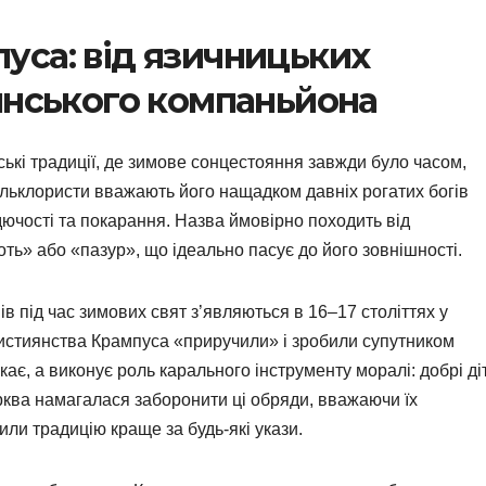
са: від язичницьких
янського компаньйона
ські традиції, де зимове сонцестояння завжди було часом,
ольклористи вважають його нащадком давніх рогатих богів
ючості та покарання. Назва ймовірно походить від
ть» або «пазур», що ідеально пасує до його зовнішності.
в під час зимових свят з’являються в 16–17 століттях у
истиянства Крампуса «приручили» і зробили супутником
ає, а виконує роль карального інструменту моралі: добрі ді
рква намагалася заборонити ці обряди, вважаючи їх
или традицію краще за будь-які укази.