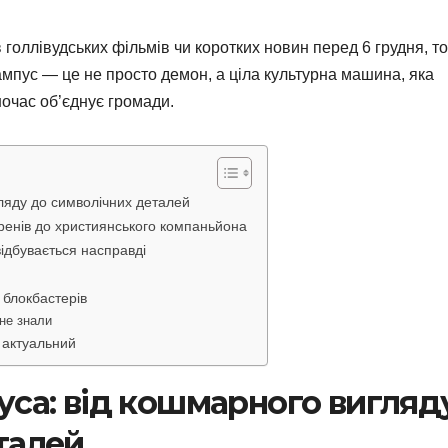
 голлівудських фільмів чи коротких новин перед 6 грудня, то
мпус — це не просто демон, а ціла культурна машина, яка
ночас об’єднує громади.
ляду до символічних деталей
ренів до християнського компаньйона
відбувається насправді
о блокбастерів
 не знали
 актуальний
уса: від кошмарного вигляд
талей