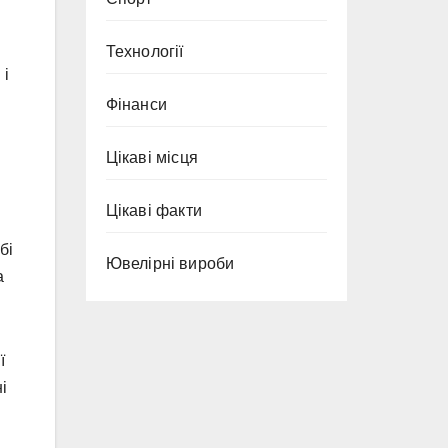
Технології
 і
Фінанси
Цікаві місця
Цікаві факти
бі
Ювелірні вироби
а
ї
і