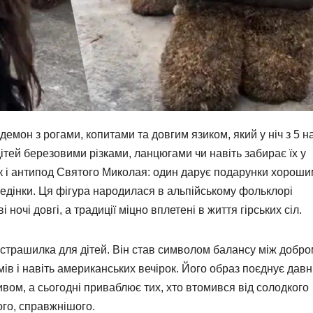
емон з рогами, копитами та довгим язиком, який у ніч з 5 н
ітей березовими різками, ланцюгами чи навіть забирає їх у
ник і антипод Святого Миколая: один дарує подарунки хороши
ведінки. Ця фігура народилася в альпійському фольклорі
ві ночі довгі, а традиції міцно вплетені в життя гірських сіл.
 страшилка для дітей. Він став символом балансу між добр
ів і навіть американських вечірок. Його образ поєднує давн
ивом, а сьогодні приваблює тих, хто втомився від солодкого
ого, справжнішого.