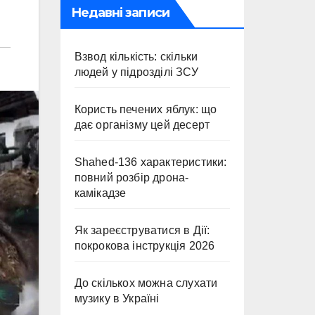
Недавні записи
Взвод кількість: скільки
людей у підрозділі ЗСУ
Користь печених яблук: що
дає організму цей десерт
Shahed-136 характеристики:
повний розбір дрона-
камікадзе
Як зареєструватися в Дії:
покрокова інструкція 2026
До скількох можна слухати
музику в Україні