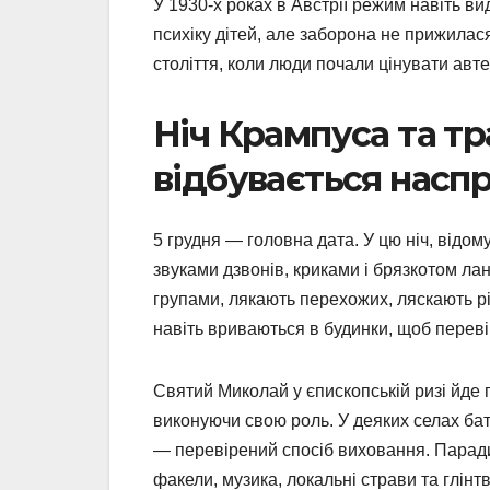
У 1930-х роках в Австрії режим навіть 
психіку дітей, але заборона не прижилас
століття, коли люди почали цінувати авт
Ніч Крампуса та тр
відбувається наспр
5 грудня — головна дата. У цю ніч, відом
звуками дзвонів, криками і брязкотом ла
групами, лякають перехожих, ляскають різ
навіть вриваються в будинки, щоб переві
Святий Миколай у єпископській ризі йде 
виконуючи свою роль. У деяких селах бат
— перевірений спосіб виховання. Паради
факели, музика, локальні страви та глінт