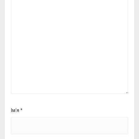
Ім'я
*