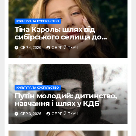
КУЛЬТУРА ТА СУСПІЛЬСТВО
Тіна Кароль: шлях від
сибірського селища до
голосу України
СЕР 4, 2026
СЕРГІЙ ТКАЧ
КУЛЬТУРА ТА СУСПІЛЬСТВО
Путін молодий: дитинство,
навчання і шлях у КДБ
СЕР 3, 2026
СЕРГІЙ ТКАЧ