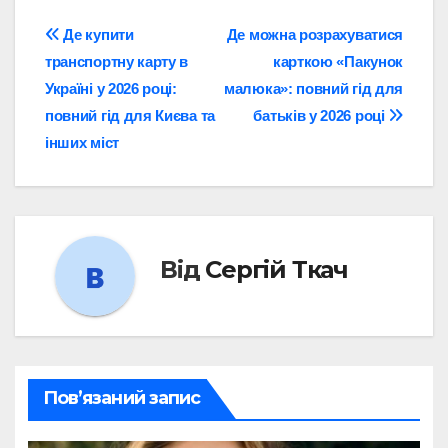
Навігація
Де купити
Де можна розрахуватися
транспортну карту в
карткою «Пакунок
записів
Україні у 2026 році:
малюка»: повний гід для
повний гід для Києва та
батьків у 2026 році
інших міст
Від
Сергій Ткач
Пов’язаний запис