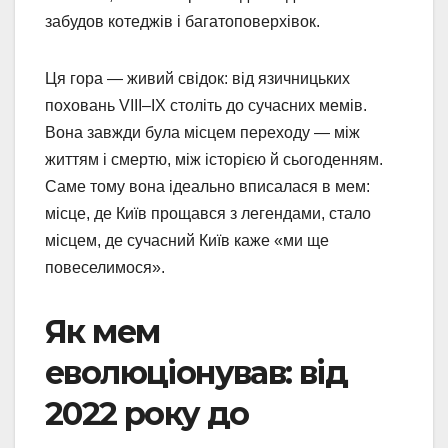
забудов котеджів і багатоповерхівок.
Ця гора — живий свідок: від язичницьких
поховань VIII–IX століть до сучасних мемів.
Вона завжди була місцем переходу — між
життям і смертю, між історією й сьогоденням.
Саме тому вона ідеально вписалася в мем:
місце, де Київ прощався з легендами, стало
місцем, де сучасний Київ каже «ми ще
повеселимося».
Як мем
еволюціонував: від
2022 року до