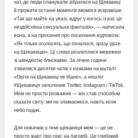
чат, де люди планували зібратися на Щекавиці
й прожити останні моменти якомога яскравіше.
«Так що майте на увазі, вдруг у когось із вас це
нездійснена сексуальна фантазія», — написала
вона, а на прохання про посилання відповіла:
«Як тільки оголосять, що почалося, зразу їдьте
на Щекавицю». Ці слова розлетілися мережею
зі швидкістю блискавки. За лічені години
з’явилися десятки чатів з назвами на кшталт
«Оргія на Щекавиці як їбане», а хештег
#Щекавиця заполонив Twitter, Instagram і TikTok.
Мем не просто розважив — він став способом
сказати світу: ми не зламаємося, навіть коли
небо падає.
Для новачків у темі щекавиця мем — це не
просто жарт про секс на пагорбі. Це глибокий