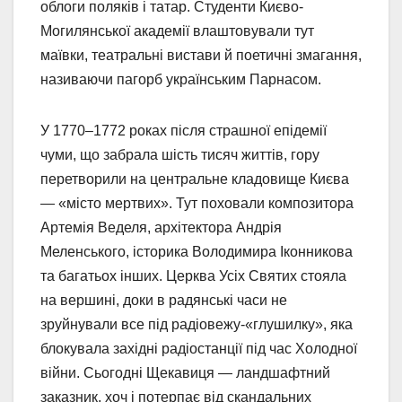
облоги поляків і татар. Студенти Києво-
Могилянської академії влаштовували тут
маївки, театральні вистави й поетичні змагання,
називаючи пагорб українським Парнасом.
У 1770–1772 роках після страшної епідемії
чуми, що забрала шість тисяч життів, гору
перетворили на центральне кладовище Києва
— «місто мертвих». Тут поховали композитора
Артемія Веделя, архітектора Андрія
Меленського, історика Володимира Іконникова
та багатьох інших. Церква Усіх Святих стояла
на вершині, доки в радянські часи не
зруйнували все під радіовежу-«глушилку», яка
блокувала західні радіостанції під час Холодної
війни. Сьогодні Щекавиця — ландшафтний
заказник, хоч і потерпає від скандальних