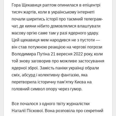
Гора Щекавиця раптом опинилася в епіцентрі
тисяч жартів, коли в українському інтернеті
почали ширитись історії про таємний телеграм-
чат, де кияни нібито домовлялися влаштувати
масову оргію саме там у разі ядерного удару.
Цей щекавиця мем народився не з пустоти —
він став потужною реакцією на чергові погрози
Володимира Путіна 21 вересня 2022 року, коли
той знову заговорив про можливе застосування
ядерної зброї. Замість паніки українці обрали
сміх, абсурд і колективну фантазію, яка
перетворила історичну пам’ятку Києва на
головний символ опору через гумор.
Все почалося з одного твіту журналістки
Наталії Піскової. Вона розповіла про секретний