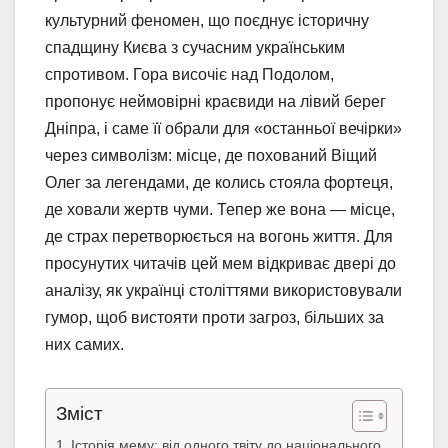
культурний феномен, що поєднує історичну
спадщину Києва з сучасним українським
спротивом. Гора височіє над Подолом,
пропонує неймовірні краєвиди на лівий берег
Дніпра, і саме її обрали для «останньої вечірки»
через символізм: місце, де похований Віщий
Олег за легендами, де колись стояла фортеця,
де ховали жертв чуми. Тепер же вона — місце,
де страх перетворюється на вогонь життя. Для
просунутих читачів цей мем відкриває двері до
аналізу, як українці століттями використовували
гумор, щоб вистояти проти загроз, більших за
них самих.
Зміст
Історія мему: від одного твіту до національного