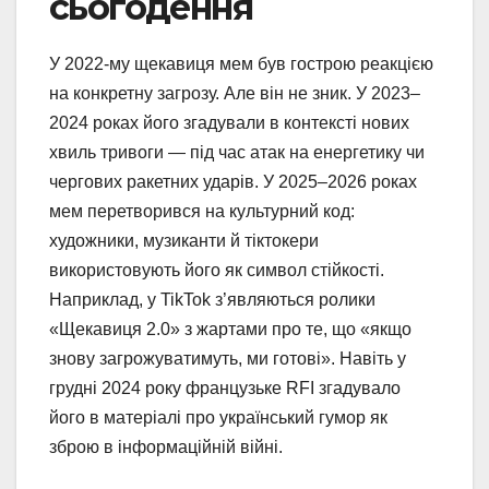
сьогодення
У 2022-му щекавиця мем був гострою реакцією
на конкретну загрозу. Але він не зник. У 2023–
2024 роках його згадували в контексті нових
хвиль тривоги — під час атак на енергетику чи
чергових ракетних ударів. У 2025–2026 роках
мем перетворився на культурний код:
художники, музиканти й тіктокери
використовують його як символ стійкості.
Наприклад, у TikTok з’являються ролики
«Щекавиця 2.0» з жартами про те, що «якщо
знову загрожуватимуть, ми готові». Навіть у
грудні 2024 року французьке RFI згадувало
його в матеріалі про український гумор як
зброю в інформаційній війні.