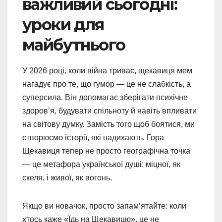
важливий сьогодні:
уроки для
майбутнього
У 2026 році, коли війна триває, щекавиця мем
нагадує про те, що гумор — це не слабкість, а
суперсила. Він допомагає зберігати психічне
здоров’я, будувати спільноту й навіть впливати
на світову думку. Замість того щоб боятися, ми
створюємо історії, які надихають. Гора
Щекавиця тепер не просто географічна точка
— це метафора української душі: міцної, як
скеля, і живої, як вогонь.
Якщо ви новачок, просто запам’ятайте: коли
хтось каже «Їдь на Щекавицю», це не