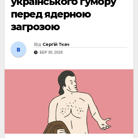
українського гумору
перед ядерною
загрозою
Від
Сергій Ткач
БЕР 30, 2026