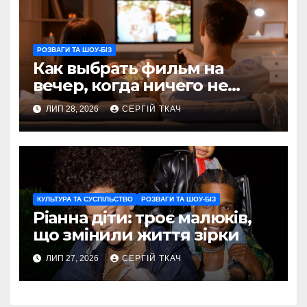
РОЗВАГИ ТА ШОУ-БІЗ
Как выбрать фильм на
вечер, когда ничего не
хочется пересматривать
ЛИП 28, 2026
СЕРГІЙ ТКАЧ
КУЛЬТУРА ТА СУСПІЛЬСТВО
РОЗВАГИ ТА ШОУ-БІЗ
Ріанна діти: троє малюків,
що змінили життя зірки
ЛИП 27, 2026
СЕРГІЙ ТКАЧ