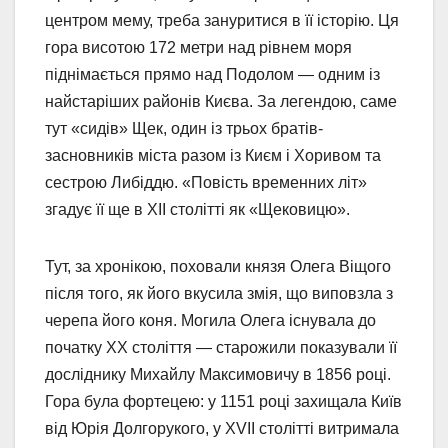
центром мему, треба зануритися в її історію. Ця
гора висотою 172 метри над рівнем моря
піднімається прямо над Подолом — одним із
найстаріших районів Києва. За легендою, саме
тут «сидів» Щек, один із трьох братів-
засновників міста разом із Києм і Хоривом та
сестрою Либіддю. «Повість временних літ»
згадує її ще в XII столітті як «Щековицю».
Тут, за хронікою, поховали князя Олега Віщого
після того, як його вкусила змія, що виповзла з
черепа його коня. Могила Олега існувала до
початку XX століття — старожили показували її
досліднику Михайлу Максимовичу в 1856 році.
Гора була фортецею: у 1151 році захищала Київ
від Юрія Долгорукого, у XVII столітті витримала