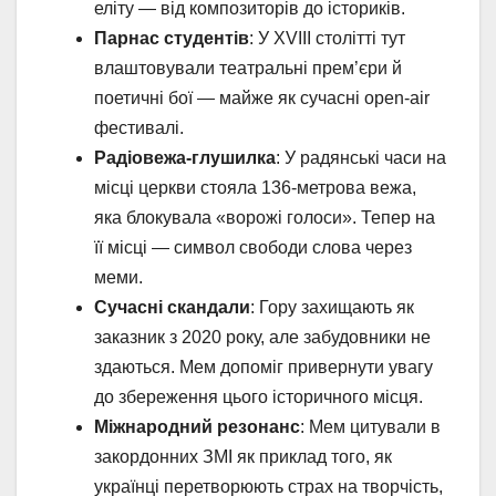
еліту — від композиторів до істориків.
Парнас студентів
: У XVIII столітті тут
влаштовували театральні прем’єри й
поетичні бої — майже як сучасні open-air
фестивалі.
Радіовежа-глушилка
: У радянські часи на
місці церкви стояла 136-метрова вежа,
яка блокувала «ворожі голоси». Тепер на
її місці — символ свободи слова через
меми.
Сучасні скандали
: Гору захищають як
заказник з 2020 року, але забудовники не
здаються. Мем допоміг привернути увагу
до збереження цього історичного місця.
Міжнародний резонанс
: Мем цитували в
закордонних ЗМІ як приклад того, як
українці перетворюють страх на творчість,