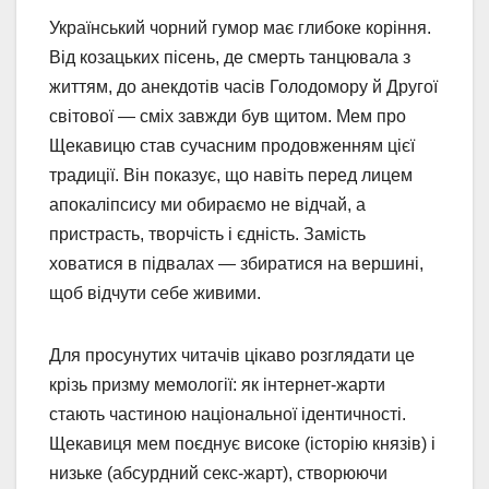
Український чорний гумор має глибоке коріння.
Від козацьких пісень, де смерть танцювала з
життям, до анекдотів часів Голодомору й Другої
світової — сміх завжди був щитом. Мем про
Щекавицю став сучасним продовженням цієї
традиції. Він показує, що навіть перед лицем
апокаліпсису ми обираємо не відчай, а
пристрасть, творчість і єдність. Замість
ховатися в підвалах — збиратися на вершині,
щоб відчути себе живими.
Для просунутих читачів цікаво розглядати це
крізь призму мемології: як інтернет-жарти
стають частиною національної ідентичності.
Щекавиця мем поєднує високе (історію князів) і
низьке (абсурдний секс-жарт), створюючи