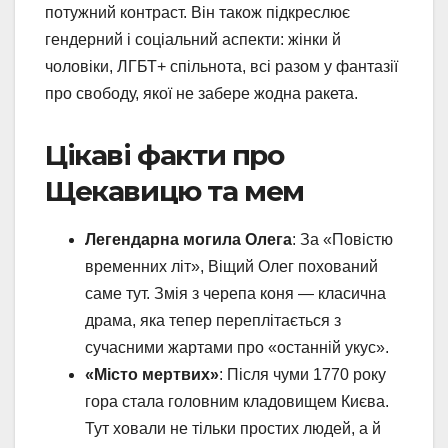
потужний контраст. Він також підкреслює
гендерний і соціальний аспекти: жінки й
чоловіки, ЛГБТ+ спільнота, всі разом у фантазії
про свободу, якої не забере жодна ракета.
Цікаві факти про
Щекавицю та мем
Легендарна могила Олега
: За «Повістю
временних літ», Віщий Олег похований
саме тут. Змія з черепа коня — класична
драма, яка тепер переплітається з
сучасними жартами про «останній укус».
«Місто мертвих»
: Після чуми 1770 року
гора стала головним кладовищем Києва.
Тут ховали не тільки простих людей, а й