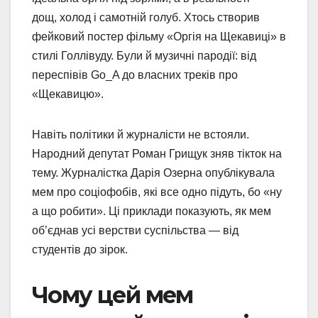
дощ, холод і самотній голуб. Хтось створив
фейковий постер фільму «Оргія на Щекавиці» в
стилі Голлівуду. Були й музичні пародії: від
переспівів Go_A до власних треків про
«Щекавицю».
Навіть політики й журналісти не встояли.
Народний депутат Роман Грищук зняв тікток на
тему. Журналістка Дарія Озерна опублікувала
мем про соціофобів, які все одно підуть, бо «ну
а що робити». Ці приклади показують, як мем
об’єднав усі верстви суспільства — від
студентів до зірок.
Чому цей мем