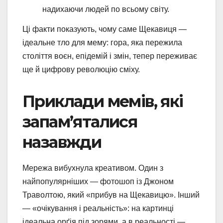
надихаючи людей по всьому світу.
Ці факти показують, чому саме Щекавиця —
ідеальне тло для мему: гора, яка пережила
століття воєн, епідемій і змін, тепер переживає
ще й цифрову революцію сміху.
Приклади мемів, які
запам’яталися
назавжди
Мережа вибухнула креативом. Один з
найпопулярніших — фотошоп із Джоном
Траволтою, який «прибув на Щекавицю». Інший
— «очікування і реальність»: на картинці
ідеальна орґія під зорями, а в реальності —