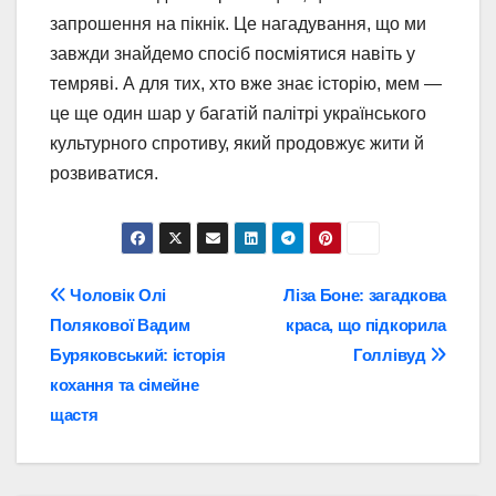
запрошення на пікнік. Це нагадування, що ми
завжди знайдемо спосіб посміятися навіть у
темряві. А для тих, хто вже знає історію, мем —
це ще один шар у багатій палітрі українського
культурного спротиву, який продовжує жити й
розвиватися.
Навігація
Чоловік Олі
Ліза Боне: загадкова
Полякової Вадим
краса, що підкорила
записів
Буряковський: історія
Голлівуд
кохання та сімейне
щастя