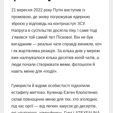
21 вересня 2022 року Путін виступив із
промовою, де знову погрожував ядерною
зброєю у відповідь на контрнаступ ЗСУ.
Напруга в суспільстві досягла піку. І саме тоді
з’явився той самий твіт Піскової. Він не був
вигаданим — реальні чати справді виникли, хоч
і як жартівлива реакція. За кілька днів у мережі
вже налічувалося кілька десятків копій чатів, а
люди почали створювати меми, фотошопи й
навіть меню для «події».
Гумористи й відомі особистості підхопили
естафету миттєво. Кулинар Євген Клопотенко
склав повноцінне меню для тих, хто зголодніє
під час оргії — від легких закусок до десертів,
які «підігріють атмосферу». Гурт LATEXFAUNA