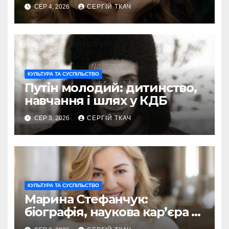
голосу України
СЕР 4, 2026
СЕРГІЙ ТКАЧ
КУЛЬТУРА ТА СУСПІЛЬСТВО
Путін молодий: дитинство,
навчання і шлях у КДБ
СЕР 3, 2026
СЕРГІЙ ТКАЧ
КУЛЬТУРА ТА СУСПІЛЬСТВО
Марина Стефанчук:
біографія, наукова кар’єра та
сім’я