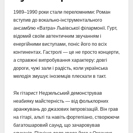
1989–1990 роки стали переломними: Роман
вступив до вокально-інструментального
ансамблю «Ватра» Львівської філармонії. Гурт,
відомий своїм автентичним звучанням і
енергійними виступами, поніс його по всіх
континентах. Гастролі — це не просто концерти,
а справжні випробування характеру: довгі
дороги, чужі зали і радість, коли українська
мелодія змушує іноземців плескати в такт.
Як гітарист Недзельський демонстрував
неабияку майстерність — від фольклорних
аранжувань до джазових імпровізацій. Він грав
на гітарі, альті та навіть фортепіано, створюючи
багатошаровий саунд, що зачаровував