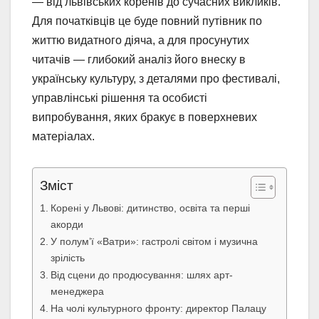
— від львівських коренів до сучасних викликів.
Для початківців це буде повний путівник по
життю видатного діяча, а для просунутих
читачів — глибокий аналіз його внеску в
українську культуру, з деталями про фестивалі,
управлінські рішення та особисті
випробування, яких бракує в поверхневих
матеріалах.
Зміст
Корені у Львові: дитинство, освіта та перші
акорди
У полум’ї «Ватри»: гастролі світом і музична
зрілість
Від сцени до продюсування: шлях арт-
менеджера
На чолі культурного фронту: директор Палацу