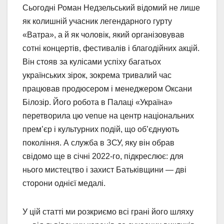
Сьогодні Роман Недзельський відомий не лише
як колишній учасник легендарного гурту
«Ватра», а й як чоловік, який організовував
сотні концертів, фестивалів і благодійних акцій.
Він стояв за кулісами успіху багатьох
українських зірок, зокрема тривалий час
працював продюсером і менеджером Оксани
Білозір. Його робота в Палаці «Україна»
перетворила цю venue на центр національних
прем’єр і культурних подій, що об’єднують
покоління. А служба в ЗСУ, яку він обрав
свідомо ще в січні 2022-го, підкреслює: для
нього мистецтво і захист Батьківщини — дві
сторони однієї медалі.
У цій статті ми розкриємо всі грані його шляху