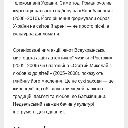
телекомпанії України. Саме тоді Роман очолив
журі національного відбору на «Євробачення»
(2008–2010). Його рішення формували образ
України на світовій арені — не просто пісні, а
культурна дипломатія.
Організовані ним акції, як-от Всеукраїнська
мистецька акція автентичної музики «Ростоки»
(2005–2006) чи благодійна «Святий Миколай з
любов’ю до дітей» (2005–2008), показують
глибину його мислення. Це не сухі заходи — це
живі події, що об’єднували людей навколо
традицій, пам’яті та любові до Батьківщини.
Недзельський завжди бачив у культурі
інструмент для єднання.