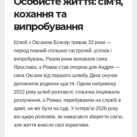
Особисте життя: сім’я,
кохання та
випробування
Шлюб з Оксаною Білозір тривав 33 роки —
період повний спільних гастролей, успіхів і
випробувань. Разом вони виховали сина
Ярослава, а Роман став опорою для Андрія —
сина Оксани від першого шлюбу. Двоє онучок
доповнили родинне щастя. Однак наприкінці
2022 року шлюб розпався: співачка ініціювала
розлучення, а Роман, перебуваючи на службі в
армії, не міг бути на суді. У інтерв’ю 2026 року
він щиро розповів, як намагався зберегти сім’ю,
але життя внесло свої корективи.