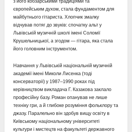
з його кобзарськими традиціями та
європейським духом, стала фундаментом для
майбутнього гітариста. Хлопчик змалку
відчував потяг до звуків: спочатку альт у
Львівській музичній школі імені Соломії
Крушельницької, а згодом — гітара, яка стала
його головним інструментом.
Навчання у Львівській національній музичній
академії імені Миколи Лисенка (тоді
консерваторії) у 1987–1990 роках під
керівництвом викладача Г. Казакова заклало
професійну базу. Роман опанував не лише
техніку гри, а й глибоке розуміння фольклору та
джазу. Паралельно він здобув вищу освіту в
Київському національному університеті
культури і мистецтв на факультеті державного