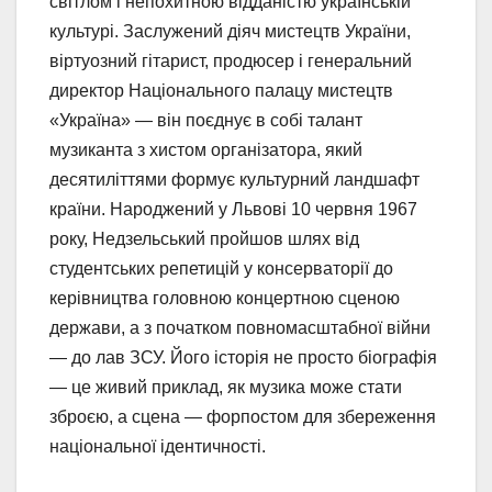
світлом і непохитною відданістю українській
культурі. Заслужений діяч мистецтв України,
віртуозний гітарист, продюсер і генеральний
директор Національного палацу мистецтв
«Україна» — він поєднує в собі талант
музиканта з хистом організатора, який
десятиліттями формує культурний ландшафт
країни. Народжений у Львові 10 червня 1967
року, Недзельський пройшов шлях від
студентських репетицій у консерваторії до
керівництва головною концертною сценою
держави, а з початком повномасштабної війни
— до лав ЗСУ. Його історія не просто біографія
— це живий приклад, як музика може стати
зброєю, а сцена — форпостом для збереження
національної ідентичності.