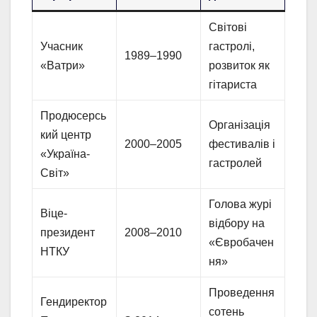
Світові
Учасник
гастролі,
1989–1990
«Ватри»
розвиток як
гітариста
Продюсерсь
Організація
кий центр
2000–2005
фестивалів і
«Україна-
гастролей
Світ»
Голова журі
Віце-
відбору на
президент
2008–2010
«Євробачен
НТКУ
ня»
Проведення
Гендиректор
сотень