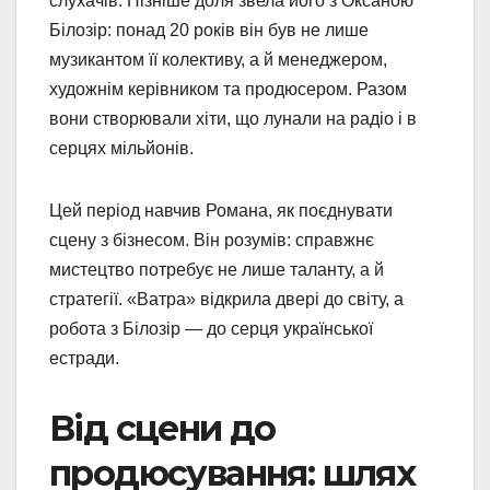
слухачів. Пізніше доля звела його з Оксаною
Білозір: понад 20 років він був не лише
музикантом її колективу, а й менеджером,
художнім керівником та продюсером. Разом
вони створювали хіти, що лунали на радіо і в
серцях мільйонів.
Цей період навчив Романа, як поєднувати
сцену з бізнесом. Він розумів: справжнє
мистецтво потребує не лише таланту, а й
стратегії. «Ватра» відкрила двері до світу, а
робота з Білозір — до серця української
естради.
Від сцени до
продюсування: шлях