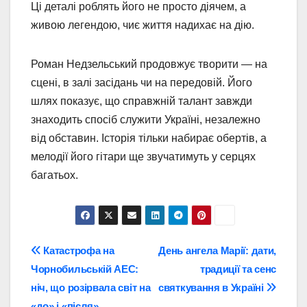
Ці деталі роблять його не просто діячем, а
живою легендою, чиє життя надихає на дію.
Роман Недзельський продовжує творити — на
сцені, в залі засідань чи на передовій. Його
шлях показує, що справжній талант завжди
знаходить спосіб служити Україні, незалежно
від обставин. Історія тільки набирає обертів, а
мелодії його гітари ще звучатимуть у серцях
багатьох.
Навігація
Катастрофа на
День ангела Марії: дати,
Чорнобильській АЕС:
традиції та сенс
записів
ніч, що розірвала світ на
святкування в Україні
«до» і «після»