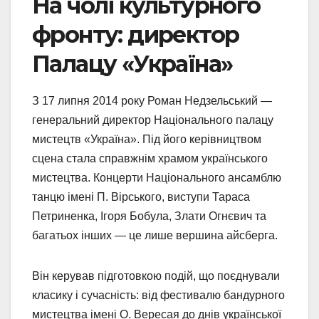
На чолі культурного
фронту: директор
Палацу «Україна»
З 17 липня 2014 року Роман Недзельський —
генеральний директор Національного палацу
мистецтв «Україна». Під його керівництвом
сцена стала справжнім храмом українського
мистецтва. Концерти Національного ансамблю
танцю імені П. Вірського, виступи Тараса
Петриненка, Ігоря Бобула, Злати Огнєвич та
багатьох інших — це лише вершина айсберга.
Він керував підготовкою подій, що поєднували
класику і сучасність: від фестивалю бандурного
мистецтва імені О. Вересая до днів української