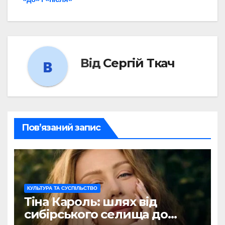
Від
Сергій Ткач
Пов’язаний запис
КУЛЬТУРА ТА СУСПІЛЬСТВО
Тіна Кароль: шлях від
сибірського селища до