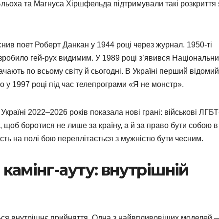
Бльоха та Магнуса Хіршфельда підтримували такі розкриття 
нив поет Роберт Данкан у 1944 році через журнал. 1950-ті
зробило гей-рух видимим. У 1989 році з’явився Національн
ачають по всьому світу й сьогодні. В Україні перший відомий
о у 1997 році під час телепрограми «Я не монстр».
країні 2022–2026 років показала нові грані: військові ЛГБТ
 щоб боротися не лише за країну, а й за право бути собою в
сть на полі бою переплітається з мужністю бути чесним.
 камінг-ауту: внутрішній
ться внутрішнє прийняття. Одна з найвпливовіших моделей 