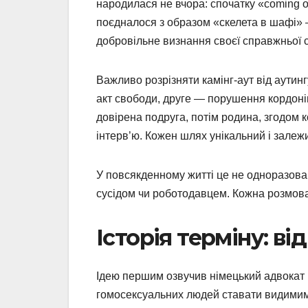
народилася не вчора: спочатку «coming o
поєдналося з образом «скелета в шафі» —
добровільне визнання своєї справжньої с
Важливо розрізняти камінг-аут від аути
акт свободи, друге — порушення кордонів
довірена подруга, потім родина, згодом 
інтерв’ю. Кожен шлях унікальний і залежи
У повсякденному житті це не одноразова
сусідом чи роботодавцем. Кожна розмова
Історія терміну: ві
Ідею першим озвучив німецький адвокат К
гомосексуальних людей ставати видимими