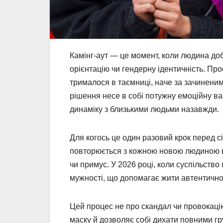
Камінг-аут — це момент, коли людина до
орієнтацію чи гендерну ідентичність. Про
трималося в таємниці, наче за зачиненим
рішення несе в собі потужну емоційну ваг
динаміку з близькими людьми назавжди.
Для когось це один разовий крок перед с
повторюється з кожною новою людиною в 
чи примус. У 2026 році, коли суспільств
мужності, що допомагає жити автентично 
Цей процес не про скандал чи провокаці
маску й дозволяє собі дихати повними гр