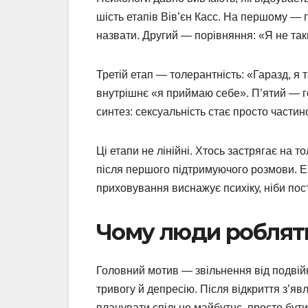
шість етапів Вів’єн Касс. На першому — 
назвати. Другий — порівняння: «Я не таки
Третій етап — толерантність: «Гаразд, я 
внутрішнє «я приймаю себе». П’ятий — г
синтез: сексуальність стає просто частин
Ці етапи не лінійні. Хтось застрягає на т
після першого підтримуючого розмови. Ем
приховування виснажує психіку, ніби пості
Чому люди роблять 
Головний мотив — звільнення від подвій
тривогу й депресію. Після відкриття з’яв
планувати спільне майбутнє, просто бути