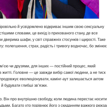
бровільно й усвідомлено відкриває іншим свою сексуальну
стішими словами, це вихід із прихованого стану, де все
и дверима шафи, у світ справжніх стосунків і щирості. Таке
у: полегшення, страх, радість і тривогу водночас, бо змінює
ім’єю чи друзями, для інших — постійний процес, який
житті. Головне — це завжди вибір самої людини, а не тиск
о продовжує еволюціонувати, камінг-аут залишається актом
й будувати глибші зв’язки.
ю. Він про внутрішню свободу, коли людина перестає носити
удьми. Багато хто порівнює його з скиданням важкого рюкза