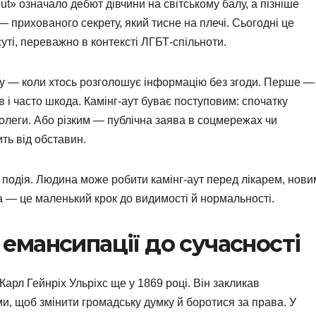
ut» означало дебют дівчини на світському балу, а пізніше
 прихованого секрету, який тисне на плечі. Сьогодні це
уті, переважно в контексті ЛГБТ-спільноти.
нгу — коли хтось розголошує інформацію без згоди. Перше —
 і часто шкода. Камінг-аут буває поступовим: спочатку
колеги. Або різким — публічна заява в соцмережах чи
ть від обставин.
 подія. Людина може робити камінг-аут перед лікарем, нови
 — це маленький крок до видимості й нормальності.
д емансипації до сучасності
арл Гейнріх Ульріхс ще у 1869 році. Він закликав
, щоб змінити громадську думку й боротися за права. У