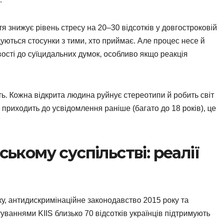
я знижує рівень стресу на 20–30 відсотків у довгостроковій
уються стосунки з тими, хто приймає. Але процес несе й
сті до суїцидальних думок, особливо якщо реакція
ть. Кожна відкрита людина руйнує стереотипи й робить світ
 приходить до усвідомлення раніше (багато до 18 років), це
ському суспільстві: реалії
оку, антидискримінаційне законодавство 2015 року та
уваннями KIIS близько 70 відсотків українців підтримують