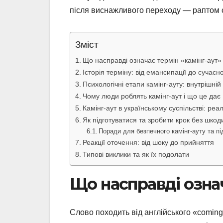
після виснажливого переходу — раптом 
Зміст
Що насправді означає термін «камінг-аут»
Історія терміну: від емансипації до сучасно
Психологічні етапи камінг-ауту: внутрішні
Чому люди роблять камінг-аут і що це дає
Камінг-аут в українському суспільстві: реал
Як підготуватися та зробити крок без шкод
Поради для безпечного камінг-ауту та п
Реакції оточення: від шоку до прийняття
Типові виклики та як їх подолати
Що насправді означ
Слово походить від англійського «coming