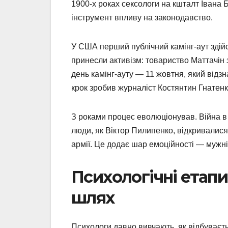
1900-х роках сексологи на кшталт Івана 
інструмент впливу на законодавство.
У США перший публічний камінг-аут здійс
принесли активізм: товариство Маттачін 
день камінг-ауту — 11 жовтня, який відзн
крок зробив журналіст Костянтин Гнатенк
З роками процес еволюціонував. Війна в У
люди, як Віктор Пилипенко, відкривалися,
армії. Це додає шар емоційності — мужні
Психологічні етапи
шлях
Психологи давно вивчають, як відбуває