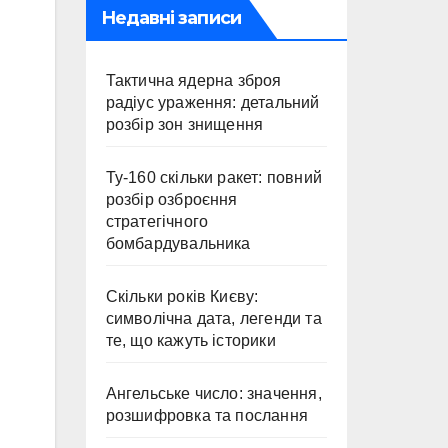
Недавні записи
Тактична ядерна зброя
радіус ураження: детальний
розбір зон знищення
Ту-160 скільки ракет: повний
розбір озброєння
стратегічного
бомбардувальника
Скільки років Києву:
символічна дата, легенди та
те, що кажуть історики
Ангельське число: значення,
розшифровка та послання