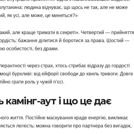
плутанина: людина відчуває, що щось не так, але не може
й, як усі, але може, це минеться?»
такий, але краще тримати в секреті». Четвертий — прийняття
ордість: бажання ділитися й боротися за права. Шостий —
ою особистості, без драми.
олерантності через страх, хтось стрибає відразу до гордості
оції бурхливі: від ейфорії свободи до хвиль тривоги. Довге
йно грати роль у чужій п’єсі.
камінг-аут і що це дає
ного життя. Постійне маскування краде енергію, викликає
ляється легкість: можна говорити про партнера без вигадок,
.