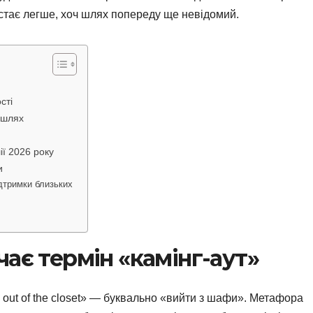
стає легше, хоч шлях попереду ще невідомий.
сті
й шлях
ії 2026 року
и
ідтримки близьких
ає термін «камінг-аут»
 out of the closet» — буквально «вийти з шафи». Метафора