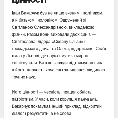
Іван Вакарчук був не лише вченим і політиком,
а й батьком і чоловіком. Одружений зі
Світланою Олександрівною, викладачкою
фізики. Разом вони виховали двох синів —
Святослава, лідера «Океану Ельзи» і
громадського діяча, та Олега, підприємця. Сім’я
жила у Львові, де наука і музика мирно
співіснували. Батько завжди підтримував сина
в його творчості, хоча сам залишався людиною
точних наук.
Його цінності — чесність, працелюбність і
патріотизм. У часи, коли корупція панувала,
Вакарчук показував інший приклад: відкритий
діалог і результати, а не слова.