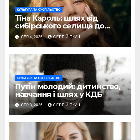
КУЛЬТУРА ТА СУСПІЛЬСТВО
Тіна Кароль: шлях від
сибірського селища до
голосу України
СЕР 4, 2026
СЕРГІЙ ТКАЧ
КУЛЬТУРА ТА СУСПІЛЬСТВО
Путін молодий: дитинство,
навчання і шлях у КДБ
СЕР 3, 2026
СЕРГІЙ ТКАЧ