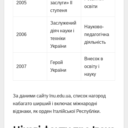
2005
заслуги» II
освіти
ступеня
Заслужений
Науково-
діяч науки і
2006
педагогічна
техніки
діяльність
України
Внесок в
Герой
2007
освіту і
України
науку
За даними сайту lnu.edu.ua, список нагород
набагато ширший і включає міжнародні
відзнаки, як орден Італійської Республіки.