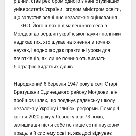
рідини, став ректором одного з найпотужніших
університетів України і згодом міністром освіти,
що запустив зовнішнє незалежне оцінювання
— ЗНО. Його шлях від маленького села в
Молдові до вершин української науки і політики
надихає тих, хто шукає натхнення в точних
науках, і водночас дає практичні уроки для
початківців, які лише починають вивчати
біографію видатних діячів.
Народжений 6 березня 1947 року в селі Старі
Братушани Єдинецького району Молдови, він
пройшов шлях, що поєднує радянську школу,
незалежну Україну і глибокі реформи. Помер 4
квітня 2020 року у Львові у віці 73 років,
залишивши після себе не лише сотні наукових
праць, а й систему освіти, яка досі відчуває