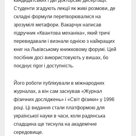
кандидатських і дві докторські дисертації.
Студенти згадують лекції як живі розмови, де
складні формули перетворювалися на
зрозумілі метафори. Вакарчук написав
підручник «Квантова механіка», який тричі
перевидавали і визнали однією з найкращих
книг на Львівському книжковому форумі. Цей
посібник досі використовують у вишах, бо
поєднує rigor і доступність.
Його роботи публікували в міжнародних
журналах, а він сам заснував «Журнал
фізичних досліджень» і «Світ фізики» у 1996
році. Ці видання стали платформою для
української науки в часи, коли радянська
спадщина ще тиснула на академічне
середовище.