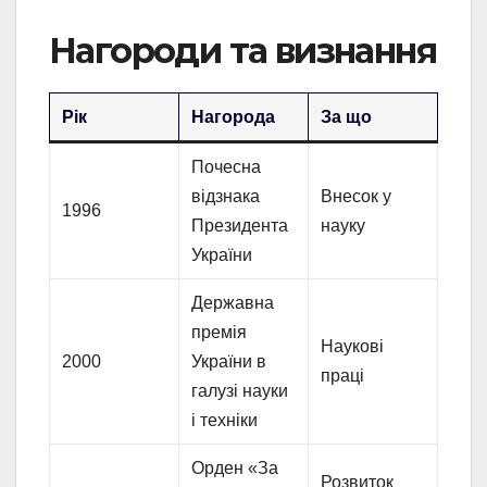
Нагороди та визнання
Рік
Нагорода
За що
Почесна
відзнака
Внесок у
1996
Президента
науку
України
Державна
премія
Наукові
2000
України в
праці
галузі науки
і техніки
Орден «За
Розвиток