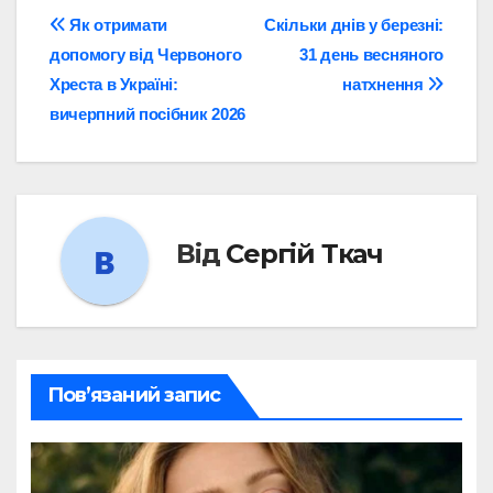
Навігація
Як отримати
Скільки днів у березні:
допомогу від Червоного
31 день весняного
записів
Хреста в Україні:
натхнення
вичерпний посібник 2026
Від
Сергій Ткач
Пов’язаний запис