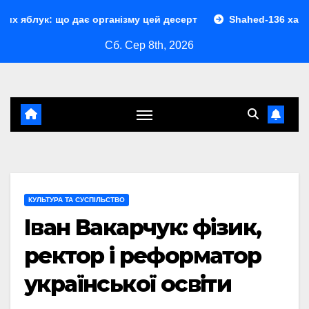
Перейти
що дає організму цей десерт
Shahed-136 характеристики
до
Сб. Сер 8th, 2026
контенту
КУЛЬТУРА ТА СУСПІЛЬСТВО
Іван Вакарчук: фізик,
ректор і реформатор
української освіти