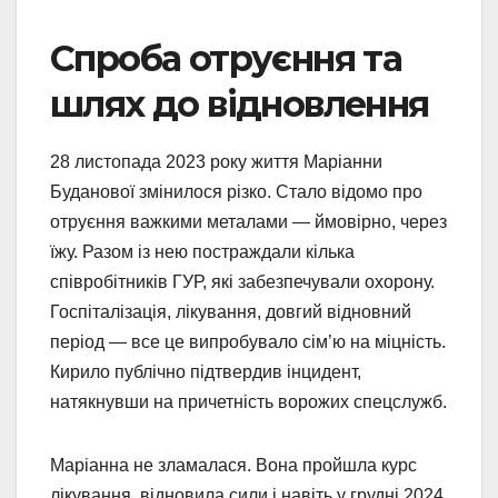
Спроба отруєння та
шлях до відновлення
28 листопада 2023 року життя Маріанни
Буданової змінилося різко. Стало відомо про
отруєння важкими металами — ймовірно, через
їжу. Разом із нею постраждали кілька
співробітників ГУР, які забезпечували охорону.
Госпіталізація, лікування, довгий відновний
період — все це випробувало сім’ю на міцність.
Кирило публічно підтвердив інцидент,
натякнувши на причетність ворожих спецслужб.
Маріанна не зламалася. Вона пройшла курс
лікування, відновила сили і навіть у грудні 2024