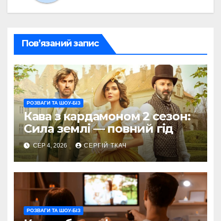
Пов’язаний запис
РОЗВАГИ ТА ШОУ-БІЗ
Кава з кардамоном 2 сезон:
Сила землі — повний гід
СЕР 4, 2026
СЕРГІЙ ТКАЧ
РОЗВАГИ ТА ШОУ-БІЗ