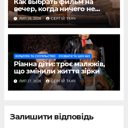
Как выбрать фильм на
вечер, когда ничего не
хочется пересматривать
ЛИП 28, 2026
СЕРГІЙ ТКАЧ
КУЛЬТУРА ТА СУСПІЛЬСТВО
РОЗВАГИ ТА ШОУ-БІЗ
Ріанна діти: троє малюків,
що змінили життя зірки
ЛИП 27, 2026
СЕРГІЙ ТКАЧ
Залишити відповідь