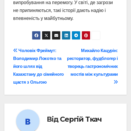
випробування на перемогу. У світі, де загрози
не припиняються, такі історії дають надію і
впевненість у майбутньому.
Навігація
Чоловік Фреймут:
Михайло Кацурін:
Володимир Локотко та
ресторатор, фудблогер і
записів
його шлях від
творець гастрономічних
Казахстану до сімейного
мостів між культурами
щастя з Ольгою
Від
Сергій Ткач