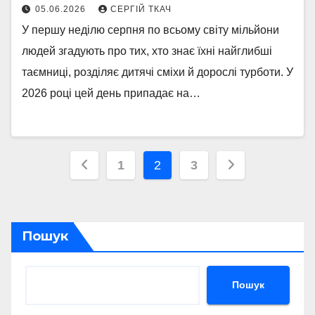
05.06.2026
СЕРГІЙ ТКАЧ
У першу неділю серпня по всьому світу мільйони
людей згадують про тих, хто знає їхні найглибші
таємниці, розділяє дитячі сміхи й дорослі турботи. У
2026 році цей день припадає на…
Пагінація
1
2
3
записів
Пошук
Пошук