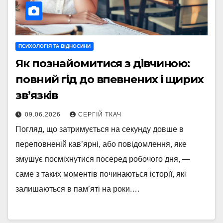
ПСИХОЛОГІЯ ТА ВІДНОСИНИ
Як познайомитися з дівчиною:
повний гід до впевнених і щирих
зв’язків
09.06.2026
СЕРГІЙ ТКАЧ
Погляд, що затримується на секунду довше в
переповненій кав’ярні, або повідомлення, яке
змушує посміхнутися посеред робочого дня, —
саме з таких моментів починаються історії, які
залишаються в пам’яті на роки.…