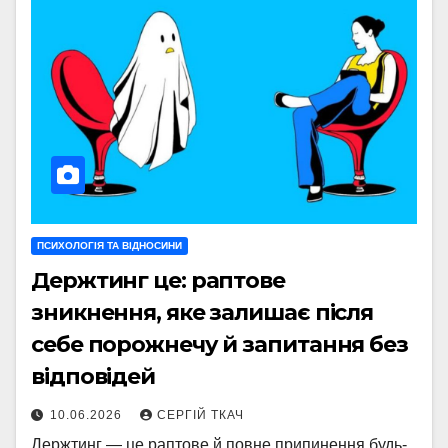
ПСИХОЛОГІЯ ТА ВІДНОСИНИ
Держтинг це: раптове
зникнення, яке залишає після
себе порожнечу й запитання без
відповідей
10.06.2026
СЕРГІЙ ТКАЧ
Держтинг — це раптове й повне припинення будь-