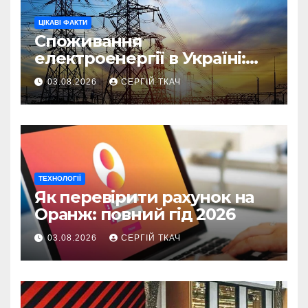
ЦІКАВІ ФАКТИ
Споживання
електроенергії в Україні:
цифри та тенденції 2025–
03.08.2026
СЕРГІЙ ТКАЧ
2026
ТЕХНОЛОГІЇ
Як перевірити рахунок на
Оранж: повний гід 2026
03.08.2026
СЕРГІЙ ТКАЧ