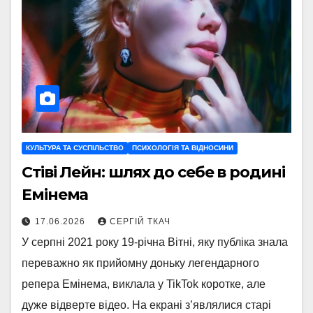
КУЛЬТУРА ТА СУСПІЛЬСТВО
ПСИХОЛОГІЯ ТА ВІДНОСИНИ
Стіві Лейн: шлях до себе в родині
Емінема
17.06.2026
СЕРГІЙ ТКАЧ
У серпні 2021 року 19-річна Вітні, яку публіка знала
переважно як прийомну доньку легендарного
репера Емінема, виклала у TikTok коротке, але
дуже відверте відео. На екрані з’являлися старі