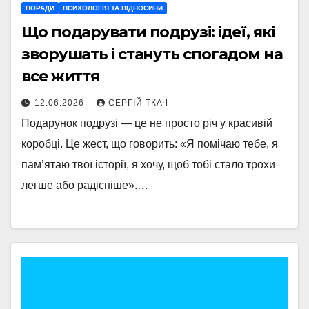
ПОРАДИ
ПСИХОЛОГІЯ ТА ВІДНОСИНИ
Що подарувати подрузі: ідеї, які
зворушать і стануть спогадом на
все життя
12.06.2026
СЕРГІЙ ТКАЧ
Подарунок подрузі — це не просто річ у красивій
коробці. Це жест, що говорить: «Я помічаю тебе, я
пам’ятаю твої історії, я хочу, щоб тобі стало трохи
легше або радісніше».…