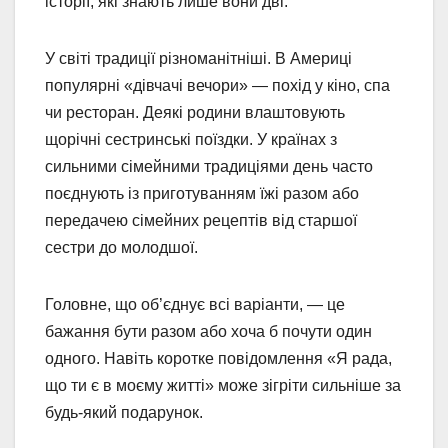
історії, які знають лише вони дві.
У світі традиції різноманітніші. В Америці
популярні «дівчачі вечори» — похід у кіно, спа
чи ресторан. Деякі родини влаштовують
щорічні сестринські поїздки. У країнах з
сильними сімейними традиціями день часто
поєднують із приготуванням їжі разом або
передачею сімейних рецептів від старшої
сестри до молодшої.
Головне, що об’єднує всі варіанти, — це
бажання бути разом або хоча б почути один
одного. Навіть коротке повідомлення «Я рада,
що ти є в моєму житті» може зігріти сильніше за
будь-який подарунок.