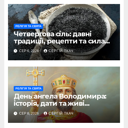
РЕЛІГІЯ ТА СВЯТА
Четвергова сіль: давні
традиції, рецепти та сила
оберегу
СЕР 6, 2026
СЕРГІЙ ТКАЧ
РЕЛІГІЯ ТА СВЯТА
День ангела Володимира:
історія, дати та живі
традиції святкування
СЕР 6, 2026
СЕРГІЙ ТКАЧ