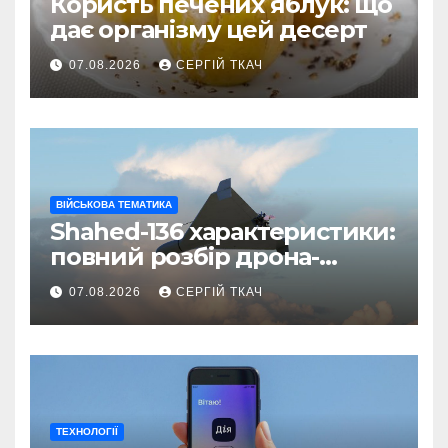
Користь печених яблук: що
дає організму цей десерт
07.08.2026
СЕРГІЙ ТКАЧ
ВІЙСЬКОВА ТЕМАТИКА
Shahed-136 характеристики:
повний розбір дрона-
камікадзе
07.08.2026
СЕРГІЙ ТКАЧ
ТЕХНОЛОГІЇ