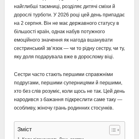
найглибші таємниці, розділяє дитячі сміхи й
дорослі турботи. У 2026 році цей день припадає
на 2 серпня. Він не має державного статусу в
більшості країн, однак набув потужного
емоційного значення як нагода вшанувати
сестринський зв’язок — чи то рідну сестру, чи ту,
яку доля подарувала вже в дорослому віці.
Сестри часто стають першими справжніми
подругами, першими суперницями й першими,
хто без слів розуміє, коли щось не так. Цей день
народився з бажання підкреслити саме таку —
особливу, жіночу грань родинних стосунків.
Зміст
Коли відзначають День сестри