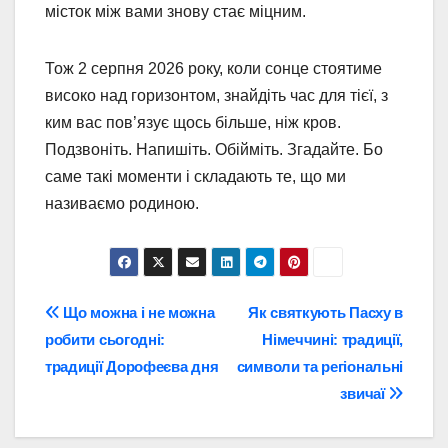
місток між вами знову стає міцним.
Тож 2 серпня 2026 року, коли сонце стоятиме
високо над горизонтом, знайдіть час для тієї, з
ким вас пов’язує щось більше, ніж кров.
Подзвоніть. Напишіть. Обійміть. Згадайте. Бо
саме такі моменти і складають те, що ми
називаємо родиною.
Навігація
Що можна і не можна
Як святкують Пасху в
робити сьогодні:
Німеччині: традиції,
записів
традиції Дорофеєва дня
символи та регіональні
звичаї