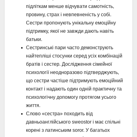
підліткам менше відчувати самотність,
провину, страх і невпевненість у собі.
Сестри пропонують унікальну емоційну
підтримку, якої не завжди дають навіть
батьки.
Сестринські пари часто демонструють
найтепліші стосунки серед усіх комбінацій
братів і сестер. Дослідження сімейної
психології неодноразово підтверджують,
що сестри частіше підтримують емоційний
контакт і надають один одній практичну та
психологічну допомогу протягом усього
життя.
Слово «сестра» походить від
давньоанглійського sweostor і має спільні
корені з латинським soror. У багатьох