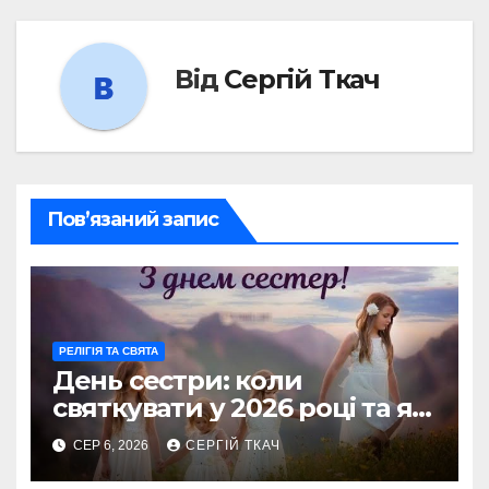
Від
Сергій Ткач
Пов’язаний запис
РЕЛІГІЯ ТА СВЯТА
День сестри: коли
святкувати у 2026 році та як
зробити його незабутнім
СЕР 6, 2026
СЕРГІЙ ТКАЧ