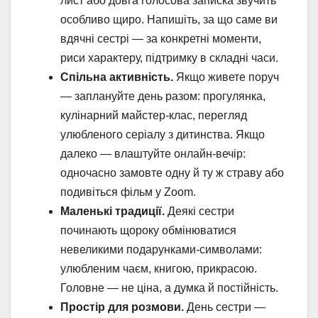
лист або довга голосова записка звучить
особливо щиро. Напишіть, за що саме ви
вдячні сестрі — за конкретні моменти,
риси характеру, підтримку в складні часи.
Спільна активність.
Якщо живете поруч
— заплануйте день разом: прогулянка,
кулінарний майстер-клас, перегляд
улюбленого серіалу з дитинства. Якщо
далеко — влаштуйте онлайн-вечір:
одночасно замовте одну й ту ж страву або
подивіться фільм у Zoom.
Маленькі традиції.
Деякі сестри
починають щороку обмінюватися
невеликими подарунками-символами:
улюбленим чаєм, книгою, прикрасою.
Головне — не ціна, а думка й постійність.
Простір для розмови.
День сестри —