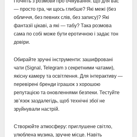
Почніть з розмови про очікування. Що для вас
— просто гра, чи щось глибше? Які межі (без
обличчя, без певних слів, без запису)? Які
фантазії цікаві, а які — табу? Така розмова
сама по собі може бути еротичною і задає тон
довіри.
Обирайте зручні інструменти: зашифровані
чати (Signal, Telegram з секретними чатами),
якісну камеру та освітлення. Для інтерактиву —
перевірені бренди іграшок з хорошою
репутацією та оновленнями безпеки. Тестуйте
зв’язок заздалегідь, щоб технічні збої не
зруйнували настрій.
Створюйте атмосферу: приглушене світло,
улюблена музика, зручне місце. Навіть