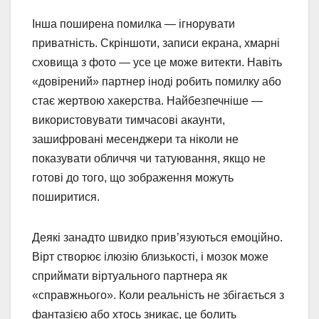
Інша поширена помилка — ігнорувати
приватність. Скріншоти, записи екрана, хмарні
сховища з фото — усе це може витекти. Навіть
«довірений» партнер іноді робить помилку або
стає жертвою хакерства. Найбезпечніше —
використовувати тимчасові акаунти,
зашифровані месенджери та ніколи не
показувати обличчя чи татуювання, якщо не
готові до того, що зображення можуть
поширитися.
Деякі занадто швидко прив’язуються емоційно.
Вірт створює ілюзію близькості, і мозок може
сприймати віртуального партнера як
«справжнього». Коли реальність не збігається з
фантазією або хтось зникає, це болить