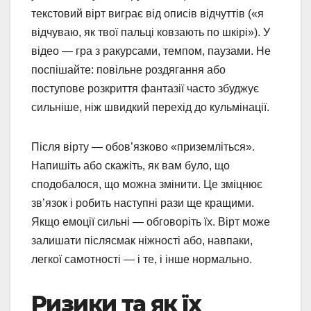
текстовий вірт виграє від описів відчуттів («я
відчуваю, як твої пальці ковзають по шкірі»). У
відео — гра з ракурсами, темпом, паузами. Не
поспішайте: повільне роздягання або
поступове розкриття фантазії часто збуджує
сильніше, ніж швидкий перехід до кульмінації.
Після вірту — обов’язково «приземліться».
Напишіть або скажіть, як вам було, що
сподобалося, що можна змінити. Це зміцнює
зв’язок і робить наступні рази ще кращими.
Якщо емоції сильні — обговоріть їх. Вірт може
залишати післясмак ніжності або, навпаки,
легкої самотності — і те, і інше нормально.
Ризики та як їх