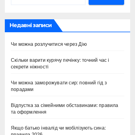
Недавні записи
Чи можна розлучитися через Дію
Скільки варити курячу печінку: точний час і
секрети ніжності
Чи можна заморожувати сир: повний гід з
порадами
Відпустка за сімейними обставинами: правила
та оформлення
Якщо батько інвалід чи мобілізують сина:
правила 2026