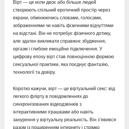
Вірт — це коли двоє або більше людей
створюють спільний еротичний простір через
екрани, обмінюючись словами, голосами,
зображеннями чи навіть фізичними відчуттями
на відстані. Він не потребує фізичного дотику,
але здатен викликати справжнє збудження,
оргазм і глибоке емоційне підключення. У
цифрову епоху вірт став повноцінною формою
сексуальної практики, яка поєднує фантазію,
технології та довіру.
Коротко кажучи, вірт — це віртуальний секс: від
легкого флірту в повідомленнях до
синхронізованих відеодзвінків з
інтерактивними іграшками або навіть
занурення у віртуальну реальність. Він з’явився
разом із поширенням інтернету і стрімко