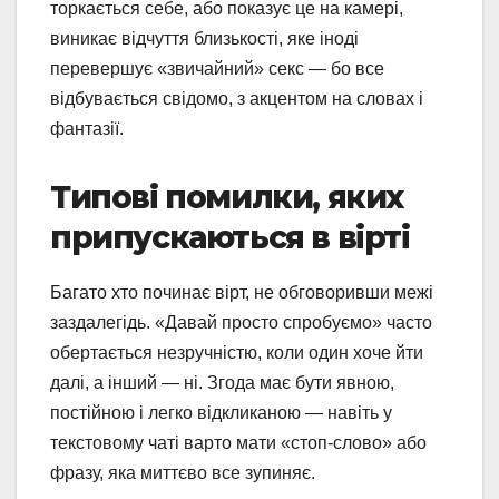
торкається себе, або показує це на камері,
виникає відчуття близькості, яке іноді
перевершує «звичайний» секс — бо все
відбувається свідомо, з акцентом на словах і
фантазії.
Типові помилки, яких
припускаються в вірті
Багато хто починає вірт, не обговоривши межі
заздалегідь. «Давай просто спробуємо» часто
обертається незручністю, коли один хоче йти
далі, а інший — ні. Згода має бути явною,
постійною і легко відкликаною — навіть у
текстовому чаті варто мати «стоп-слово» або
фразу, яка миттєво все зупиняє.