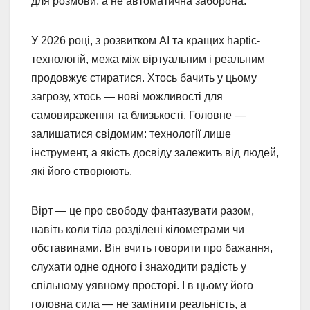
для розмови, а не автоматична заборона.
У 2026 році, з розвитком AI та кращих haptic-
технологій, межа між віртуальним і реальним
продовжує стиратися. Хтось бачить у цьому
загрозу, хтось — нові можливості для
самовираження та близькості. Головне —
залишатися свідомим: технології лише
інструмент, а якість досвіду залежить від людей,
які його створюють.
Вірт — це про свободу фантазувати разом,
навіть коли тіла розділені кілометрами чи
обставинами. Він вчить говорити про бажання,
слухати одне одного і знаходити радість у
спільному уявному просторі. І в цьому його
головна сила — не замінити реальність, а