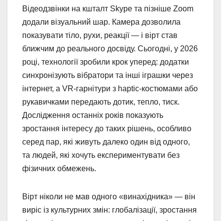
Відеодзвінки на кшталт Skype та пізніше Zoom
додали візуальний шар. Камера дозволила
показувати тіло, рухи, реакції — і вірт став
ближчим до реального досвіду. Сьогодні, у 2026
році, технології зробили крок уперед: додатки
синхронізують вібратори та інші іграшки через
інтернет, а VR-гарнітури з haptic-костюмами або
рукавичками передають дотик, тепло, тиск.
Дослідження останніх років показують
зростання інтересу до таких рішень, особливо
серед пар, які живуть далеко один від одного,
та людей, які хочуть експериментувати без
фізичних обмежень.
Вірт ніколи не мав одного «винахідника» — він
виріс із культурних змін: глобалізації, зростання