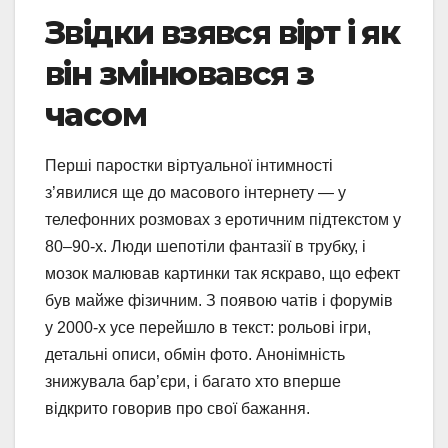
Звідки взявся вірт і як
він змінювався з
часом
Перші паростки віртуальної інтимності
з’явилися ще до масового інтернету — у
телефонних розмовах з еротичним підтекстом у
80–90-х. Люди шепотіли фантазії в трубку, і
мозок малював картинки так яскраво, що ефект
був майже фізичним. З появою чатів і форумів
у 2000-х усе перейшло в текст: рольові ігри,
детальні описи, обмін фото. Анонімність
знижувала бар’єри, і багато хто вперше
відкрито говорив про свої бажання.