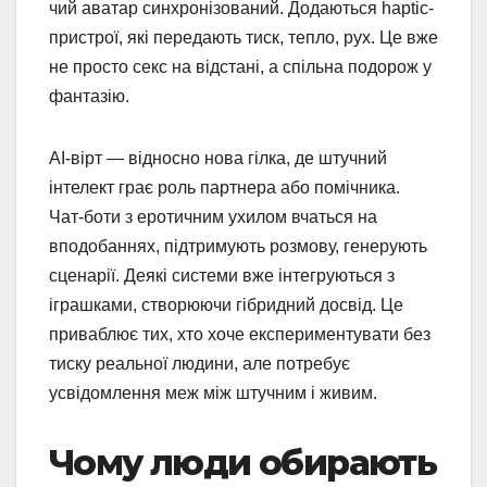
чий аватар синхронізований. Додаються haptic-
пристрої, які передають тиск, тепло, рух. Це вже
не просто секс на відстані, а спільна подорож у
фантазію.
AI-вірт — відносно нова гілка, де штучний
інтелект грає роль партнера або помічника.
Чат-боти з еротичним ухилом вчаться на
вподобаннях, підтримують розмову, генерують
сценарії. Деякі системи вже інтегруються з
іграшками, створюючи гібридний досвід. Це
приваблює тих, хто хоче експериментувати без
тиску реальної людини, але потребує
усвідомлення меж між штучним і живим.
Чому люди обирають