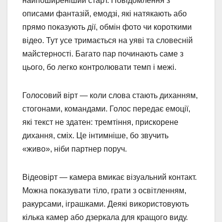
найпоширеніший старт. Повідомлення з
описами фантазій, емодзі, які натякають або
прямо показують дії, обмін фото чи короткими
відео. Тут усе тримається на уяві та словесній
майстерності. Багато пар починають саме з
цього, бо легко контролювати темп і межі.
Голосовий вірт — коли слова стають диханням,
стогонами, командами. Голос передає емоції,
які текст не здатен: тремтіння, прискорене
дихання, сміх. Це інтимніше, бо звучить
«живо», ніби партнер поруч.
Відеовірт — камера вмикає візуальний контакт.
Можна показувати тіло, грати з освітленням,
ракурсами, іграшками. Деякі використовують
кілька камер або дзеркала для кращого виду.