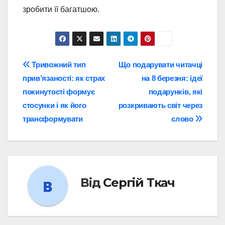
зробити її багатшою.
Навігація
Тривожний тип
Що подарувати читачці
прив’язаності: як страх
на 8 березня: ідеї
записів
покинутості формує
подарунків, які
стосунки і як його
розкривають світ через
трансформувати
слово
Від
Сергій Ткач