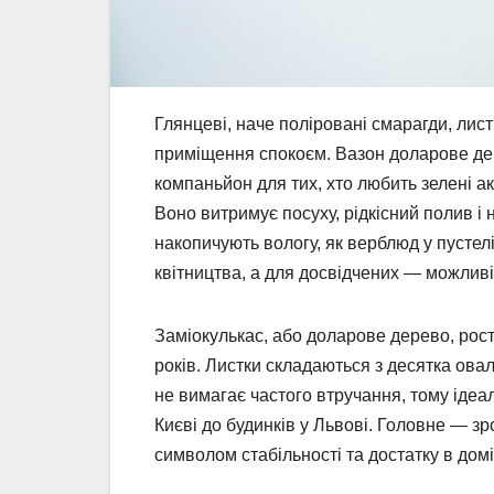
Глянцеві, наче поліровані смарагди, лис
приміщення спокоєм. Вазон доларове дер
компаньйон для тих, хто любить зелені а
Воно витримує посуху, рідкісний полив і
накопичують вологу, як верблюд у пустелі.
квітництва, а для досвідчених — можливі
Заміокулькас, або доларове дерево, рост
років. Листки складаються з десятка ова
не вимагає частого втручання, тому ідеа
Києві до будинків у Львові. Головне — зро
символом стабільності та достатку в домі