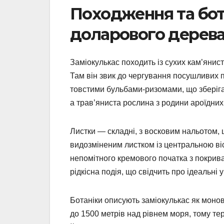
Походження та бот
доларового дерев
Заміокулькас походить із сухих кам’янист
Там він звик до чергування посушливих пе
товстими бульбами-ризомами, що зберігаю
а трав’яниста рослина з родини ароїдних
Листки — складні, з восковим нальотом,
видозміненим листком із центральною вісс
непомітного кремового початка з покрива
рідкісна подія, що свідчить про ідеальні 
Ботаніки описують заміокулькас як монови
до 1500 метрів над рівнем моря, тому т