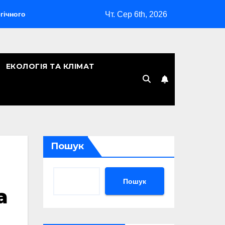
Чт. Сер 6th, 2026
бомбардувальника
Скільки років Києву: символічна дата, 
ЕКОЛОГІЯ ТА КЛІМАТ
Пошук
Пошук
а