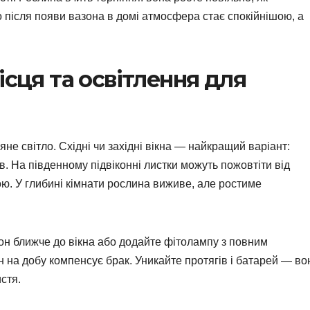
що після появи вазона в домі атмосфера стає спокійнішою, а
ісця та освітлення для
е світло. Східні чи західні вікна — найкращий варіант:
ів. На південному підвіконні листки можуть пожовтіти від
ю. У глибині кімнати рослина виживе, але ростиме
зон ближче до вікна або додайте фітолампу з повним
 на добу компенсує брак. Уникайте протягів і батарей — во
стя.