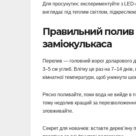
Для просунутих: експериментуйте з LED-
виглядає під теплим світлом, підкреслюю
Правильний полив 
заміокулькаса
Перелив — головний ворог доларового де
3–5 см углиб. Влітку це раз на 7–14 днів
кімнатної температури, щоб уникнути шок
Рясно поливайте, поки вода не вийде в пі
тому недолив кращий за перезволоження
зловживайте.
Секрет для новачків: вставте дерев’яну 