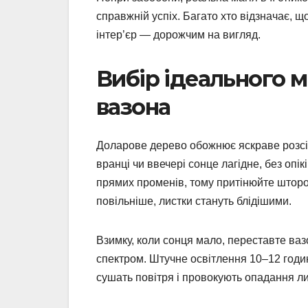
справжній успіх. Багато хто відзначає, 
інтер’єр — дорожчим на вигляд.
Вибір ідеального м
вазона
Доларове дерево обожнює яскраве розсіян
вранці чи ввечері сонце лагідне, без опік
прямих променів, тому притінюйте шторо
повільніше, листки стануть блідішими.
Взимку, коли сонця мало, переставте ва
спектром. Штучне освітлення 10–12 годин
сушать повітря і провокують опадання ли