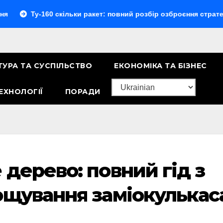
-160 скільки ракет: повний розбір озброєння стратегічного 
ТУРА ТА СУСПІЛЬСТВО
ЕКОНОМІКА ТА БІЗНЕС
ЕХНОЛОГІЇ
ПОРАДИ
 дерево: повний гід з
ощування заміокулькас