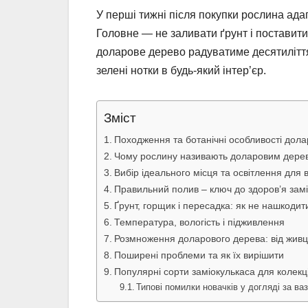
У перші тижні після покупки рослина ада
Головне — не заливати ґрунт і поставити 
доларове дерево радуватиме десятиліття
зелені нотки в будь-який інтер’єр.
Зміст
Походження та ботанічні особливості дол
Чому рослину називають доларовим дерево
Вибір ідеального місця та освітлення для 
Правильний полив – ключ до здоров’я зам
Ґрунт, горщик і пересадка: як не нашкоди
Температура, вологість і підживлення
Розмноження доларового дерева: від живці
Поширені проблеми та як їх вирішити
Популярні сорти заміокулькаса для колекц
Типові помилки новачків у догляді за в