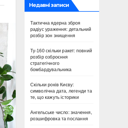
Недавні записи
Тактична ядерна зброя
радіус ураження: детальний
розбір зон знищення
Ту-160 скільки ракет: повний
розбір озброєння
стратегічного
бомбардувальника
Скільки років Києву:
символічна дата, легенди та
те, що кажуть історики
Ангельське число: значення,
розшифровка та послання