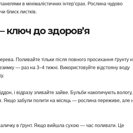
панелями в мінімалістичних інтер’єрах. Рослина чудово
чи блиск листків.
– ключ до здоров’я
рева. Поливайте тільки після повного просихання ґрунту н
, взимку — раз на 3–4 тижні. Використовуйте відстояну воду
у.
ддон, і відразу зливайте зайве. Бульби накопичують вологу,
. Якщо забули полити на місяць — рослина переживе, але 
паличку в ґрунт. Якщо вийшла сухою — час поливати. Це