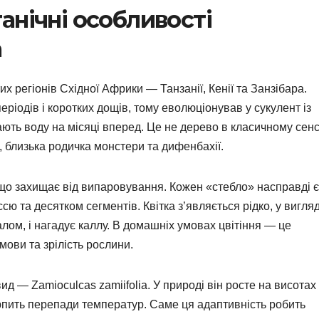
анічні особливості
а
их регіонів Східної Африки — Танзанії, Кенії та Занзібара.
ріодів і коротких дощів, тому еволюціонував у сукулент із
ть воду на місяці вперед. Це не дерево в класичному сенс
, близька родичка монстери та дифенбахії.
 що захищає від випаровування. Кожен «стебло» насправді є
ю та десятком сегментів. Квітка з’являється рідко, у вигляд
лом, і нагадує каллу. В домашніх умовах цвітіння — це
умови та зрілість рослини.
д — Zamioculcas zamiifolia. У природі він росте на висотах
ерпить перепади температур. Саме ця адаптивність робить