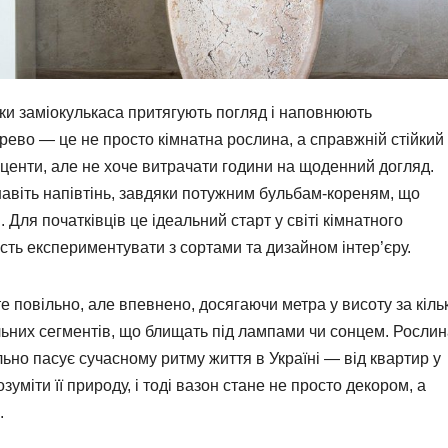
тки заміокулькаса притягують погляд і наповнюють
ево — це не просто кімнатна рослина, а справжній стійкий
кценти, але не хоче витрачати години на щоденний догляд.
 навіть напівтінь, завдяки потужним бульбам-кореням, що
 Для початківців це ідеальний старт у світі кімнатного
сть експериментувати з сортами та дизайном інтер’єру.
е повільно, але впевнено, досягаючи метра у висоту за кіль
льних сегментів, що блищать під лампами чи сонцем. Росли
льно пасує сучасному ритму життя в Україні — від квартир у
зуміти її природу, і тоді вазон стане не просто декором, а
.