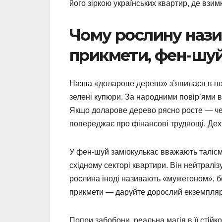
його зіркою українських квартир, де взим
Чому рослину наз
прикмети, фен-шуй
Назва «доларове дерево» з’явилася в по
зелені купюри. За народними повір’ями в 
Якщо доларове дерево рясно росте — чек
попереджає про фінансові труднощі. Дехт
У фен-шуй заміокулькас вважають талісм
східному секторі квартири. Він нейтраліз
рослина іноді називають «мужегоном», бо 
прикмети — даруйте дорослий екземпляр
Попри забобони, реальна магія в її стійко