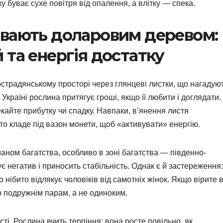
ку буває сухе повітря від опалення, а влітку — спека.
ивають доларовим деревом:
 та енергія достатку
страдянському просторі через глянцеві листки, що нагадую
Україні рослина притягує гроші, якщо її любити і доглядати.
айте прибутку чи спадку. Навпаки, в’янення листя
о кладе під вазон монети, щоб «активувати» енергію.
аном багатства, особливо в зоні багатства — південно-
ує негатив і приносить стабільність. Однак є й застереження:
нібито відлякує чоловіків від самотніх жінок. Якщо вірите 
 подружнім парам, а не одиноким.
сті. Рослина вчить терпіння: вона росте повільно, як