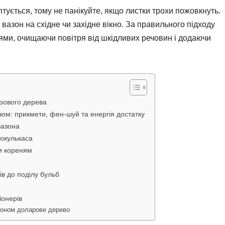
птується, тому не панікуйте, якщо листки трохи пожовкнуть.
вазон на східне чи західне вікно. За правильного підходу
ми, очищаючи повітря від шкідливих речовин і додаючи
арового дерева
м: прикмети, фен-шуй та енергія достатку
вазона
іокулькаса
ти кореням
в до поділу бульб
іонерів
азоном доларове дерево