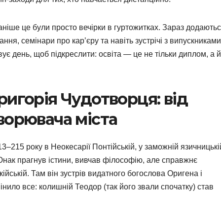
ніше це були просто вечірки в гуртожитках. Зараз додають
ння, семінари про кар’єру та навіть зустрічі з випускниками
ує день, щоб підкреслити: освіта — це не тільки диплом, а й
ригорія Чудотворця: від
ворювача міста
3–215 року в Неокесарії Понтійській, у заможній язичницькі
 Юнак прагнув істини, вивчав філософію, але справжнє
ійській. Там він зустрів видатного богослова Оригена і
ило все: колишній Теодор (так його звали спочатку) став