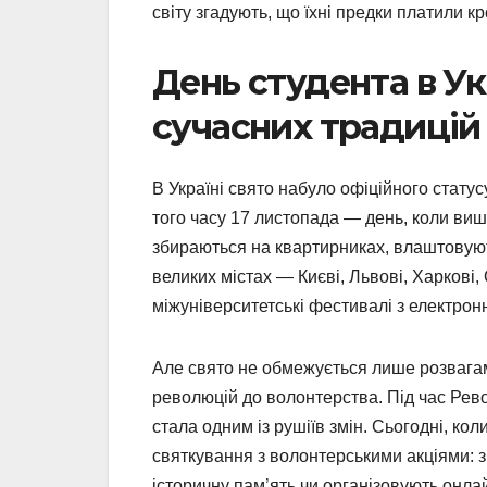
світу згадують, що їхні предки платили кр
День студента в Укр
сучасних традицій
В Україні свято набуло офіційного стату
того часу 17 листопада — день, коли виш
збираються на квартирниках, влаштовуют
великих містах — Києві, Львові, Харкові
міжуніверситетські фестивалі з електрон
Але свято не обмежується лише розвагами.
революцій до волонтерства. Під час Рево
стала одним із рушіїв змін. Сьогодні, ко
святкування з волонтерськими акціями: з
історичну пам’ять чи організовують онлай