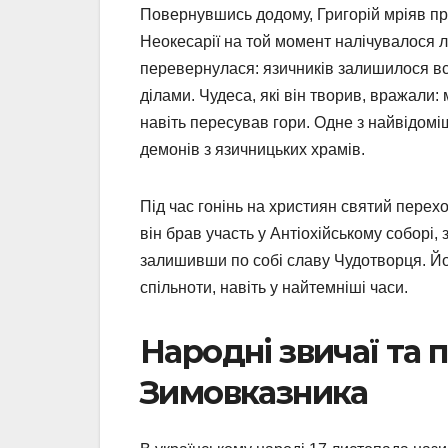
Повернувшись додому, Григорій мріяв пр
Неокесарії на той момент налічувалося л
перевернулася: язичників залишилося всь
ділами. Чудеса, які він творив, вражали: 
навіть пересував гори. Одне з найвідом
демонів з язичницьких храмів.
Під час гонінь на християн святий перехо
він брав участь у Антіохійському соборі,
залишивши по собі славу Чудотворця. Йо
спільноти, навіть у найтемніші часи.
Народні звичаї та 
Зимовказника