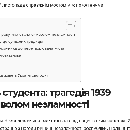
17 листопада справжнім мостом між поколіннями.
 року, яка стала символом незламності
ку до сучасних традицій
 язичника до перетворювача міста
имовказника
а живе в Україні сьогодні
студента: трагедія 1939
мволом незламності
ли Чехословаччина вже стогнала під нацистським чоботом. 
рацію з нагоди річниці незалежності республіки. Поліція т