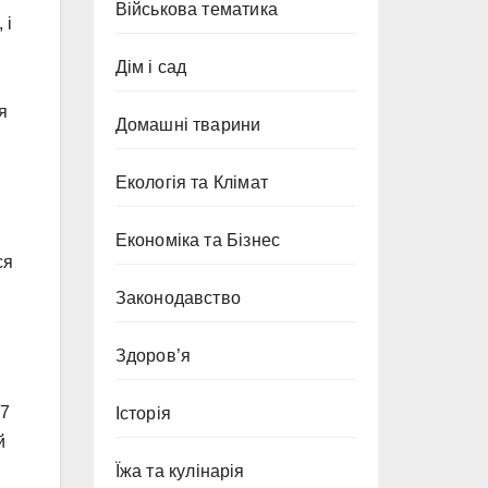
Військова тематика
 і
Дім і сад
я
Домашні тварини
Екологія та Клімат
Економіка та Бізнес
ся
Законодавство
Здоров’я
17
Історія
й
Їжа та кулінарія