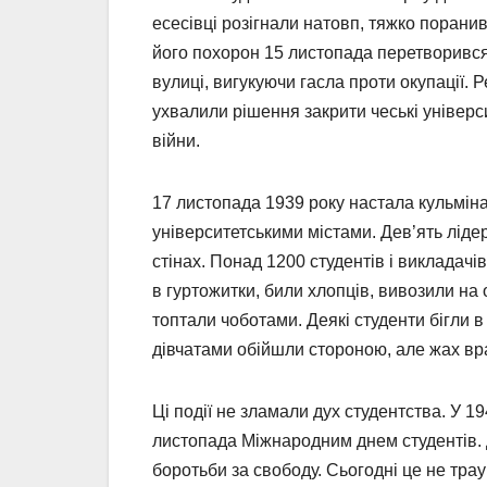
есесівці розігнали натовп, тяжко порани
його похорон 15 листопада перетворився
вулиці, вигукуючи гасла проти окупації. 
ухвалили рішення закрити чеські універс
війни.
17 листопада 1939 року настала кульмін
університетськими містами. Дев’ять ліде
стінах. Понад 1200 студентів і викладач
в гуртожитки, били хлопців, вивозили на о
топтали чоботами. Деякі студенти бігли в
дівчатами обійшли стороною, але жах вра
Ці події не зламали дух студентства. У 
листопада Міжнародним днем студентів. 
боротьби за свободу. Сьогодні це не трау