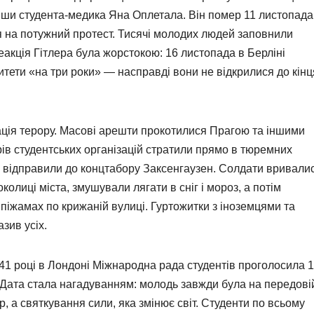
вши студента-медика Яна Оплетала. Він помер 11 листопада,
 на потужний протест. Тисячі молодих людей заповнили
Реакція Гітлера була жорстокою: 16 листопада в Берліні
итети «на три роки» — насправді вони не відкрилися до кінц
ація терору. Масові арешти прокотилися Прагою та іншими
рів студентських організацій стратили прямо в тюремних
ів відправили до концтабору Заксенгаузен. Солдати вривали
колиці міста, змушували лягати в сніг і мороз, а потім
 піжамах по крижаній вулиці. Гуртожитки з іноземцями та
зив усіх.
1941 році в Лондоні Міжнародна рада студентів проголосила 
Дата стала нагадуванням: молодь завжди була на передові
р, а святкування сили, яка змінює світ. Студенти по всьому