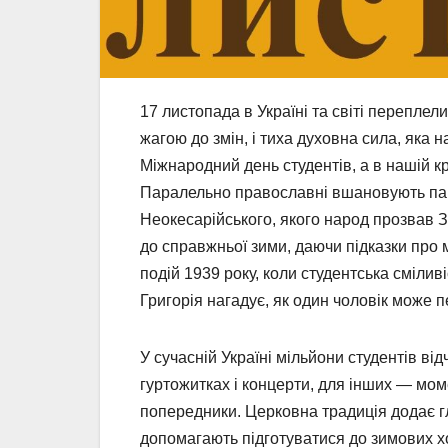
17 листопада в Україні та світі переплел
жагою до змін, і тиха духовна сила, яка 
Міжнародний день студентів, а в нашій кр
Паралельно православні вшановують пам
Неокесарійського, якого народ прозвав З
до справжньої зими, даючи підказки про м
подій 1939 року, коли студентська смілив
Григорія нагадує, як один чоловік може п
У сучасній Україні мільйони студентів ві
гуртожитках і концерти, для інших — мом
попередники. Церковна традиція додає гл
допомагають підготуватися до зимових хо