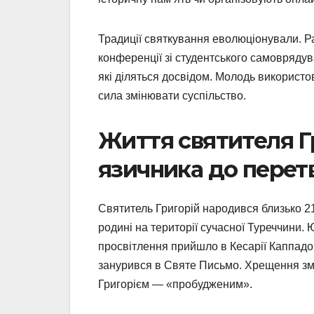
Традиції святкування еволюціонували. Ра
конференції зі студентського самоврядува
які діляться досвідом. Молодь використов
сила змінювати суспільство.
Життя святителя Г
язичника до перет
Святитель Григорій народився близько 21
родині на території сучасної Туреччини.
просвітлення прийшло в Кесарії Каппадок
занурився в Святе Письмо. Хрещення змін
Григорієм — «пробудженим».