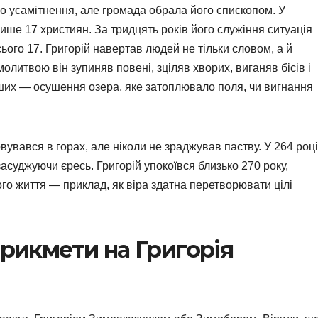
о усамітнення, але громада обрала його єпископом. У
ише 17 християн. За тридцять років його служіння ситуація
ого 17. Григорій навертав людей не тільки словом, а й
молитвою він зупиняв повені, зціляв хворих, виганяв бісів і
іших — осушення озера, яке затоплювало поля, чи вигнання
вувався в горах, але ніколи не зраджував паству. У 264 році
 засуджуючи єресь. Григорій упокоївся близько 270 року,
го життя — приклад, як віра здатна перетворювати цілі
прикмети на Григорія