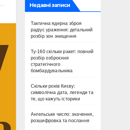
Недавні записи
Тактична ядерна зброя
радіус ураження: детальний
розбір зон знищення
Ту-160 скільки ракет: повний
розбір озброєння
стратегічного
бомбардувальника
Скільки років Києву:
символічна дата, легенди та
те, що кажуть історики
Ангельське число: значення,
розшифровка та послання