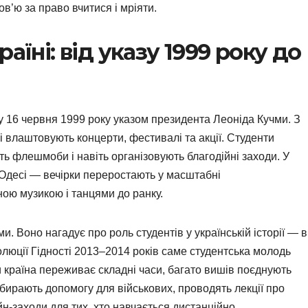
ов’ю за право вчитися і мріяти.
аїні: від указу 1999 року до
су 16 червня 1999 року указом президента Леоніда Кучми. З
і влаштовують концерти, фестивалі та акції. Студенти
ь флешмоби і навіть організовують благодійні заходи. У
, Одесі — вечірки переростають у масштабні
ною музикою і танцями до ранку.
 Воно нагадує про роль студентів у українській історії — в
люції Гідності 2013–2014 років саме студентська молодь
ли країна переживає складні часи, багато вишів поєднують
бирають допомогу для військових, проводять лекції про
н-заходи для тих, хто навчається дистанційно.