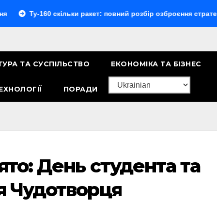
у-160 скільки ракет: повний розбір озброєння стратегічного 
ТУРА ТА СУСПІЛЬСТВО
ЕКОНОМІКА ТА БІЗНЕС
ЕХНОЛОГІЇ
ПОРАДИ
ято: День студента та
ія Чудотворця