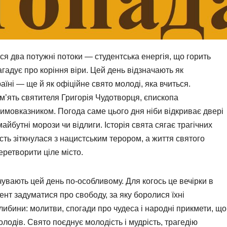
ися два потужні потоки — студентська енергія, що горить
нагадує про коріння віри. Цей день відзначають як
аїні — ще й як офіційне свято молоді, яка вчиться.
’ять святителя Григорія Чудотворця, єпископа
имовказником. Погода саме цього дня ніби відкриває двері
айбутні морози чи відлиги. Історія свята сягає трагічних
ість зіткнулася з нацистським терором, а життя святого
еретворити ціле місто.
дчувають цей день по-особливому. Для когось це вечірки в
ент задуматися про свободу, за яку боролися їхні
ибини: молитви, спогади про чудеса і народні прикмети, що
лодів. Свято поєднує молодість і мудрість, трагедію