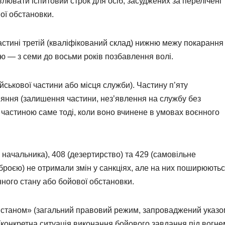
ювати іспитовий строк для осіб, засуджених за перелічені
ої обстановки.
астині третій (кваліфікований склад) нижню межу покарання
ню — з семи до восьми років позбавлення волі.
ськової частини або місця служби). Частину п’яту
яння (залишення частини, нез’явлення на службу без
 частиною саме тоді, коли воно вчинене в умовах воєнного
 начальника), 408 (дезертирство) та 429 (самовільне
броєю) не отримали змін у санкціях, але на них поширюють
ного стану або бойової обстановки.
 станом» (загальний правовий режим, запроваджений указо
конкретна ситуація виконання бойового завдання під вогне