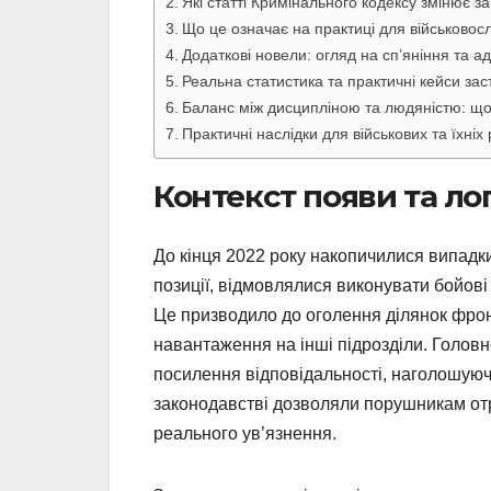
Які статті Кримінального кодексу змінює з
Що це означає на практиці для військово
Додаткові новели: огляд на сп’яніння та ад
Реальна статистика та практичні кейси за
Баланс між дисципліною та людяністю: щ
Практичні наслідки для військових та їхніх
Контекст появи та ло
До кінця 2022 року накопичилися випадк
позиції, відмовлялися виконувати бойові 
Це призводило до оголення ділянок фронт
навантаження на інші підрозділи. Голов
посилення відповідальності, наголошуючи
законодавстві дозволяли порушникам отр
реального ув’язнення.