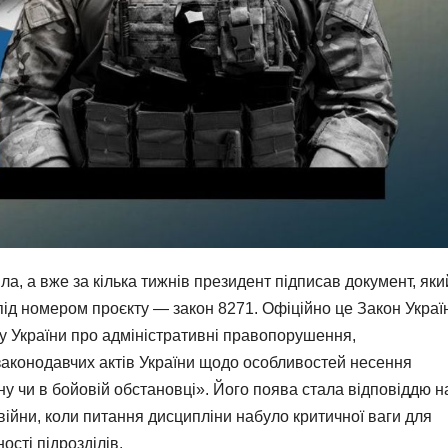
а, а вже за кілька тижнів президент підписав документ, яки
 під номером проєкту — закон 8271. Офіційно це Закон Украї
у України про адміністративні правопорушення,
 законодавчих актів України щодо особливостей несення
ну чи в бойовій обстановці». Його поява стала відповіддю н
ійни, коли питання дисципліни набуло критичної ваги для
сті підрозділів.