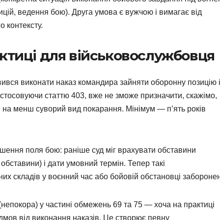
ицій, ведення бою). Друга умова є вужчою і вимагає від
о контексту.
актиці для військовослужбовця
вився виконати наказ командира зайняти оборонну позицію 
застосовуючи статтю 403, вже не зможе призначити, скажімо,
 на менш суворий вид покарання. Мінімум — п’ять років
ишення поля бою: раніше суд міг врахувати обставини
 обставини) і дати умовний термін. Тепер такі
их складів у воєнний час або бойовій обстановці заборонен
(непокора) у частині обмежень 69 та 75 — хоча на практиці
дмов від виконання наказів. Це створює певну