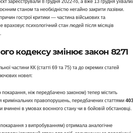
кт зареєстрували 8 грудня 2022-го, а вже 13 грудня ухвали
оєнним станом та необхідністю негайно закрити лазівки.
 причин гострої критики — частина військових та
е враховує психологічний стан людей після місяців
.
ного кодексу змінює закон 8271
ної частини КК (статті 69 та 75) та до окремих статей
лючових новел:
 покарання, ніж передбачено законом) тепер містить
я кримінальних правопорушень, передбачених статтями
403
и вчинені в умовах воєнного стану чи в бойовій обстановці.
я покарання з випробуванням) отримала аналогічне