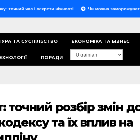
 час і секрети ніжності
Чи можна заморожувати сир: повн
ТУРА ТА СУСПІЛЬСТВО
ЕКОНОМІКА ТА БІЗНЕС
ЕХНОЛОГІЇ
ПОРАДИ
т: точний розбір змін д
одексу та їх вплив на
ипліну