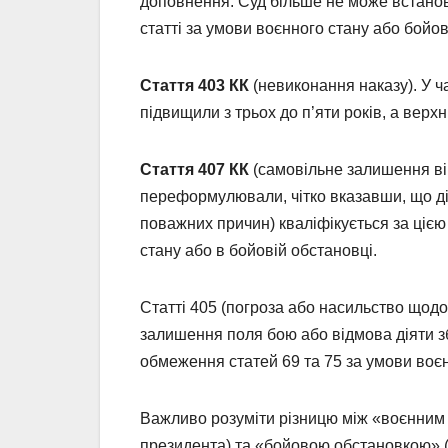
доповнення. Суд більше не може встановл
статті за умови воєнного стану або бойов
Стаття 403 КК
(невиконання наказу). У ч
підвищили з трьох до п’яти років, а верх
Стаття 407 КК
(самовільне залишення вій
переформулювали, чітко вказавши, що ді
поважних причин) кваліфікується за цією
стану або в бойовій обстановці.
Статті 405 (погроза або насильство щодо
залишення поля бою або відмова діяти з
обмеження статей 69 та 75 за умови воєн
Важливо розуміти різницю між «воєнним
президента) та «бойовою обстановкою» (