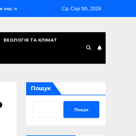
Ср. Сер 5th, 2026
ий гід з порадами
Відпустка за сімейними обставинами
ЕКОЛОГІЯ ТА КЛІМАТ
Пошук
о
Пошук