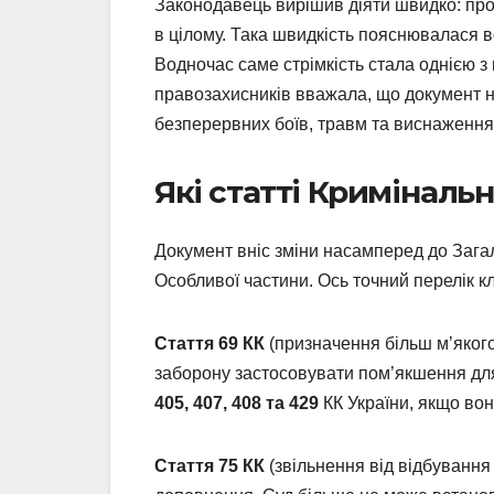
Законодавець вирішив діяти швидко: проє
в цілому. Така швидкість пояснювалася в
Водночас саме стрімкість стала однією з
правозахисників вважала, що документ н
безперервних боїв, травм та виснаження
Які статті Криміналь
Документ вніс зміни насамперед до Загаль
Особливої частини. Ось точний перелік к
Стаття 69 КК
(призначення більш м’якого
заборону застосовувати пом’якшення дл
405, 407, 408 та 429
КК України, якщо вон
Стаття 75 КК
(звільнення від відбуванн