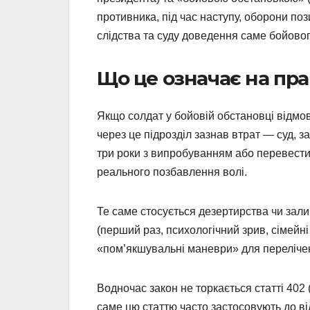
противника, під час наступу, оборони поз
слідства та суду доведення саме бойовог
Що це означає на пр
Якщо солдат у бойовій обстановці відмо
через це підрозділ зазнав втрат — суд, 
три роки з випробуванням або перевести
реального позбавлення волі.
Те саме стосується дезертирства чи зал
(перший раз, психологічний зрив, сімейні
«пом’якшувальні маневри» для перелічен
Водночас закон не торкається статті 402 
саме цю статтю часто застосовують до ві