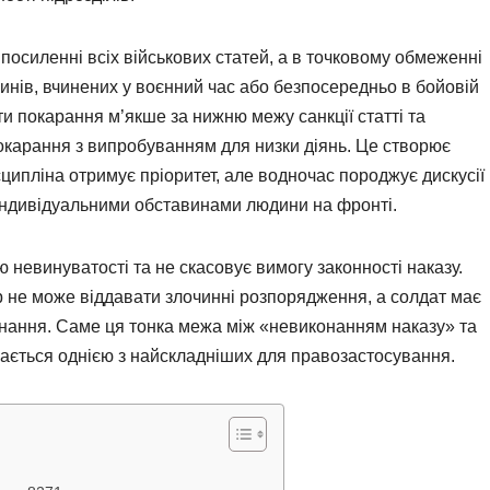
посиленні всіх військових статей, а в точковому обмеженні
чинів, вчинених у воєнний час або безпосередньо в бойовій
и покарання м’якше за нижню межу санкції статті та
покарання з випробуванням для низки діянь. Це створює
ципліна отримує пріоритет, але водночас породжує дискусії
 індивідуальними обставинами людини на фронті.
 невинуватості та не скасовує вимогу законності наказу.
 не може віддавати злочинні розпорядження, а солдат має
конання. Саме ця тонка межа між «невиконанням наказу» та
ається однією з найскладніших для правозастосування.