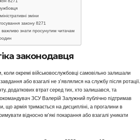
акон 8271
службовця
міністративні зміни
стосування закону 8271
о важливо знати просунутим читачам
 родин
гіка законодавця
и, коли окремі військовослужбовці самовільно залишали
завдання або взагалі не з’являлися на службу після ротації.
у, додаткових втрат серед тих, хто залишався, та
нокомандувач ЗСУ Валерій Залужний публічно підтримав
, що армія тримається на дисципліні, а прогалини в
имувати відносно м’які покарання або взагалі уникати