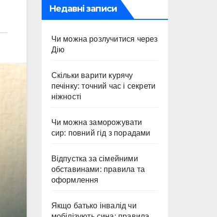
Недавні записи
Чи можна розлучитися через
Дію
Скільки варити курячу
печінку: точний час і секрети
ніжності
Чи можна заморожувати
сир: повний гід з порадами
Відпустка за сімейними
обставинами: правила та
оформлення
Якщо батько інвалід чи
мобілізують сина: правила