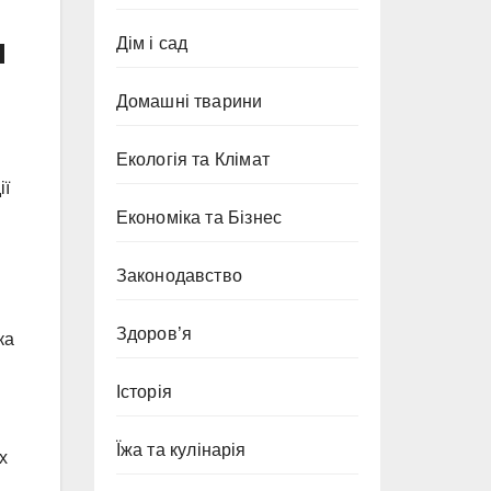
и
Дім і сад
Домашні тварини
Екологія та Клімат
ії
Економіка та Бізнес
Законодавство
Здоров’я
ка
Історія
Їжа та кулінарія
х