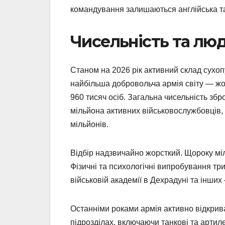
командування залишаються англійська та г
Чисельність та лю
Станом на 2026 рік активний склад сухопу
найбільша добровольча армія світу — жод
960 тисяч осіб. Загальна чисельність зб
мільйона активних військовослужбовців,
мільйонів.
Відбір надзвичайно жорсткий. Щороку мі
Фізичні та психологічні випробування тр
військовій академії в Дехрадуні та інши
Останніми роками армія активно відкрива
підрозділах, включаючи танкові та артиле