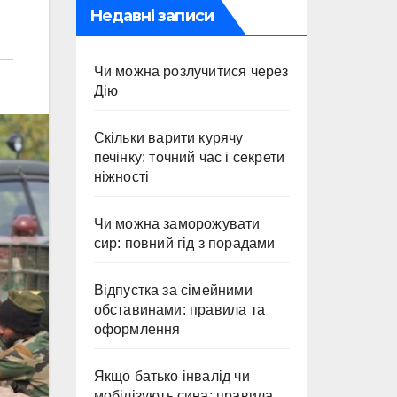
Недавні записи
Чи можна розлучитися через
Дію
Скільки варити курячу
печінку: точний час і секрети
ніжності
Чи можна заморожувати
сир: повний гід з порадами
Відпустка за сімейними
обставинами: правила та
оформлення
Якщо батько інвалід чи
мобілізують сина: правила