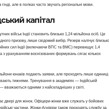
інді, але в полках часто звучать регіональні мови.
дський капітал
тних військ Індії становить близько 1,24 мільйона осіб. Це
ного призову, лише свідомий вибір. Резерв налічує близьк
ройних сил Індії (включаючи ВПС та ВМС) перевищує 1,4
 а з урахуванням воєнізованих формувань сягає кількох
льйони юнаків подають заявки, але проходять лише одиниці
ивають тижнями. Тренування в академіях — Індійській
х — вважаються одними з найскладніших у світі.
є двері для жінок. Офіцери-жінки вже служать у бойових
рійські частини. Жінки-Агнівіри також проходять службу за