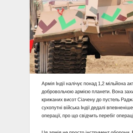
Армія Індії налічує понад 1,2 мільйона 
добровольчою армією планети. Вона захи
крижаних висот Сіачену до пустель Раджас
сухопутні війська Індії дедалі впевненіше
операції, про що свідчить перебіг операці
Ця армія не просто інструмент оборони. 