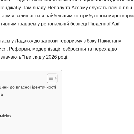
 Пенджабу, Тамілнаду, Непалу та Ассаму служать пліч-о-пліч
ка армія залишається найбільшим контрибутором миротворч
ктивним гравцем у регіональній безпеці Південної Азії.
таєм у Ладакху до загрози тероризму з боку Пакистану —
я. Реформи, модернізація озброєння та перехід до
значають її вигляд у 2026 році.
щини до власної ідентичності
ма
місіях