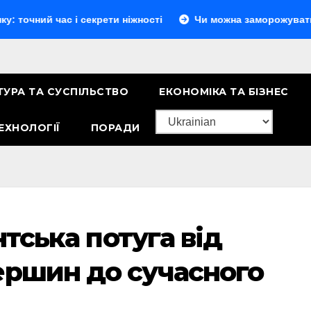
ас і секрети ніжності
Чи можна заморожувати сир: повни
ТУРА ТА СУСПІЛЬСТВО
ЕКОНОМІКА ТА БІЗНЕС
ЕХНОЛОГІЇ
ПОРАДИ
антська потуга від
ершин до сучасного