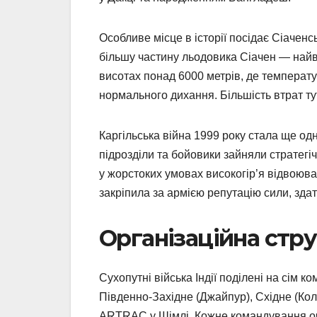
Особливе місце в історії посідає Сіаченс
більшу частину льодовика Сіачен — найв
висотах понад 6000 метрів, де температу
нормального дихання. Більшість втрат тут
Каргільська війна 1999 року стала ще од
підрозділи та бойовики зайняли стратегічн
у жорстоких умовах високогір’я відвоюва
закріпила за армією репутацію сили, зда
Організаційна стр
Сухопутні війська Індії поділені на сім к
Південно-Західне (Джайпур), Східне (Кол
ARTRAC у Шімлі. Кожне командування очо