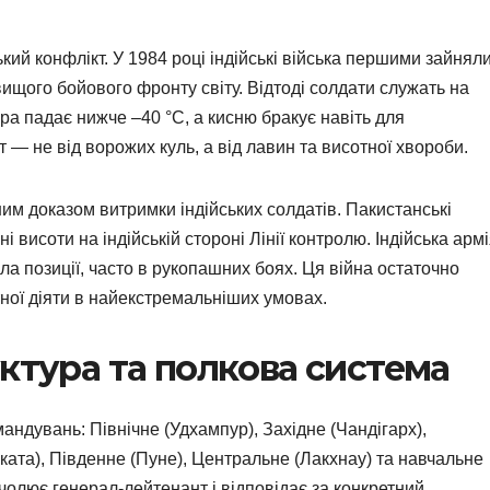
ький конфлікт. У 1984 році індійські війська першими зайнял
ищого бойового фронту світу. Відтоді солдати служать на
ра падає нижче –40 °C, а кисню бракує навіть для
 — не від ворожих куль, а від лавин та висотної хвороби.
ним доказом витримки індійських солдатів. Пакистанські
і висоти на індійській стороні Лінії контролю. Індійська арм
ла позиції, часто в рукопашних боях. Ця війна остаточно
тної діяти в найекстремальніших умовах.
уктура та полкова система
омандувань: Північне (Удхампур), Західне (Чандігарх),
ката), Південне (Пуне), Центральне (Лакхнау) та навчальне
лює генерал-лейтенант і відповідає за конкретний