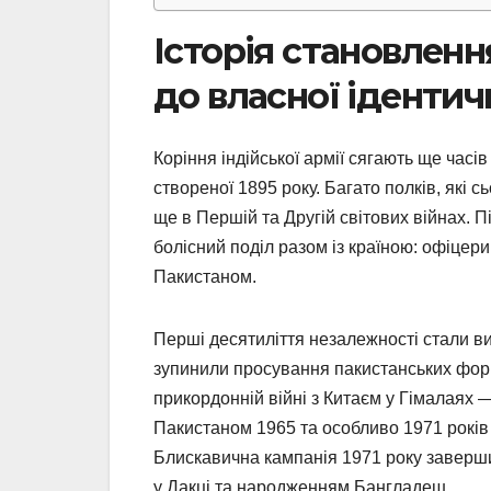
Історія становленн
до власної ідентич
Коріння індійської армії сягають ще часів 
створеної 1895 року. Багато полків, які сь
ще в Першій та Другій світових війнах.
болісний поділ разом із країною: офіцер
Пакистаном.
Перші десятиліття незалежності стали ви
зупинили просування пакистанських форму
прикордонній війні з Китаєм у Гімалаях —
Пакистаном 1965 та особливо 1971 років
Блискавична кампанія 1971 року заверши
у Дакці та народженням Бангладеш.