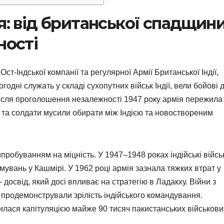
я: від британської спадщин
ності
Ост-Індської компанії та регулярної Армії Британської Індії,
огодні служать у складі сухопутних військ Індії, вели бойові д
 Після проголошення незалежності 1947 року армія пережила
и та солдати мусили обирати між Індією та новоствореним
пробуванням на міцність. У 1947–1948 роках індійські війсь
вань у Кашмірі. У 1962 році армія зазнала тяжких втрат у
 досвід, який досі впливає на стратегію в Ладакху. Війни з
 продемонстрували зрілість індійського командування.
лася капітуляцією майже 90 тисяч пакистанських військови