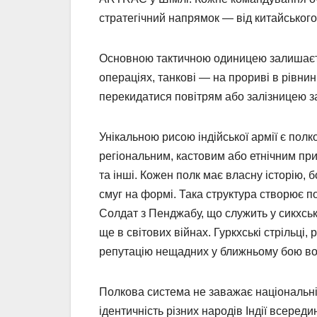
стратегічний напрямок — від китайськог
Основною тактичною одиницею залишається
операціях, танкові — на прориві в рівнин
перекидатися повітрям або залізницею за 
Унікальною рисою індійської армії є пол
регіональним, кастовим або етнічним прин
та інші. Кожен полк має власну історію, б
смуг на формі. Така структура створює п
Солдат з Пенджабу, що служить у сикхсько
ще в світових війнах. Гуркхські стрільці
репутацію нещадних у ближньому бою воїн
Полкова система не заважає національні
ідентичність різних народів Індії всеред