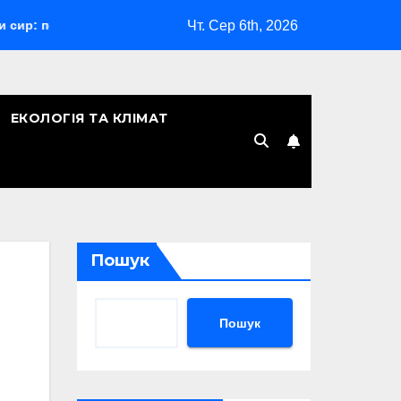
Чт. Сер 6th, 2026
й гід з порадами
Відпустка за сімейними обставинами:
ЕКОЛОГІЯ ТА КЛІМАТ
Пошук
Пошук