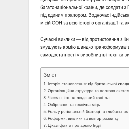
багатонаціональної країни, де солдати з
під єдиним прапором. Водночас індійсь
місій ООН за всю історію організації та а
Сучасні виклики — від протистояння з Ки
змушують армію швидко трансформуватис
самодостатності у виробництві техніки ви
Зміст
Історія становлення: від британської спад
Організаційна структура та полкова систе
Чисельність та людський капітал
Озброєння та технічна міць
Роль у регіональній безпеці та глобальних 
Реформи, виклики та вектор розвитку
Цікаві факти про армію Індії