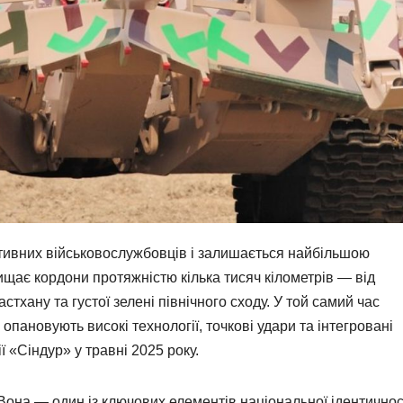
активних військовослужбовців і залишається найбільшою
щає кордони протяжністю кілька тисяч кілометрів — від
тхану та густої зелені північного сходу. У той самий час
 опановують високі технології, точкові удари та інтегровані
ї «Сіндур» у травні 2025 року.
Вона — один із ключових елементів національної ідентичнос