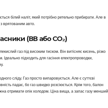
ться білий наліт, який потрібно ретельно прибирати. Але в
 з врятованим авто.
асники (ВВ або CO₂)
кислий газ під високим тиском. Він витісняє кисень, різко
. Ідеально підходить для гасіння електропроводки,
у.
ного сліду. Газ просто випаровується. Але є суттєві
ність падає, бо газ швидко розсіюється. Крім того, балон
жна отримати опік холодом. Ціна вища, а запас газу менший