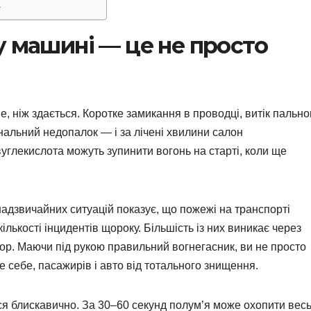
а
у машині — це не просто
, ніж здається. Коротке замикання в проводці, витік пально
анальний недопалок — і за лічені хвилини салон
углекислота можуть зупинити вогонь на старті, коли ще
адзвичайних ситуацій показує, що пожежі на транспорті
кількості інцидентів щороку. Більшість із них виникає через
ор. Маючи під рукою правильний вогнегасник, ви не просто
 себе, пасажирів і авто від тотального знищення.
я блискавично. За 30–60 секунд полум’я може охопити вес