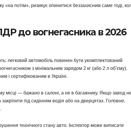
пку «на потім», ризикує опинитися беззахисним саме тоді, ко
ПДР до вогнегасника в 2026
ть: легковий автомобіль повинен бути укомплектований
гнегасником з мінімальним зарядом 2 кг (або 2 л об’єму).
им і сертифікованим в Україні.
у місці — бажано в салоні, а не в багажнику. Якщо завод н
закріпити під сидінням водія або на дверцятах. Головне,
.
орушення технічного стану авто. Інспектор може виписати