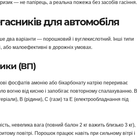
изик — не папірець, а реальна пожежа без засобів гасіння.
гасників для автомобіля
ше два варіанти — порошковий і вуглекислотний. Інші типи
ні, або малоефективні в дорожніх умовах.
ики (ВП)
ові фосфатів амонію або бікарбонату натрію перериває
ло вогню від кисню і запобігає повторному спалахуванню. В
еріали), B (рідини), C (гази) та E (електрообладнання під
сть, невелика вага (повний балон 2 кг важить близько 3 кг),
критому повітрі. Порошок працює навіть при сильному вітрі і