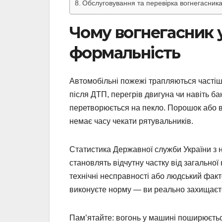
Обслуговування та перевірка вогнегасник
Чому вогнегасник 
формальність
Автомобільні пожежі трапляються частіше
після ДТП, перегрів двигуна чи навіть б
перетворюється на пекло. Порошок або в
немає часу чекати рятувальників.
Статистика Державної служби України з н
становлять відчутну частку від загальної 
технічні несправності або людський факт
виконуєте норму — ви реально захищаєте
Пам’ятайте: вогонь у машині поширюєтьс