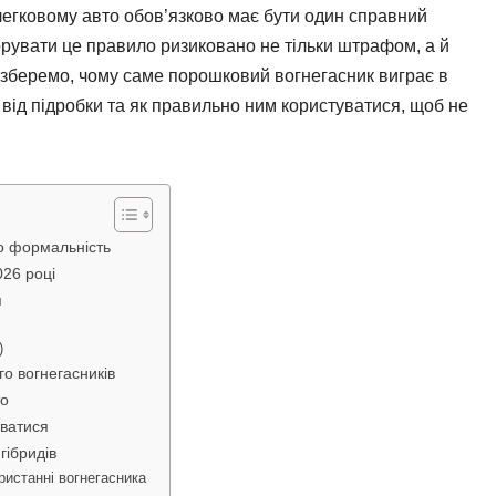
легковому авто обов’язково має бути один справний
норувати це правило ризиковано не тільки штрафом, а й
зберемо, чому саме порошковий вогнегасник виграє в
й від підробки та як правильно ним користуватися, щоб не
о формальність
026 році
я
)
о вогнегасників
то
уватися
гібридів
ористанні вогнегасника