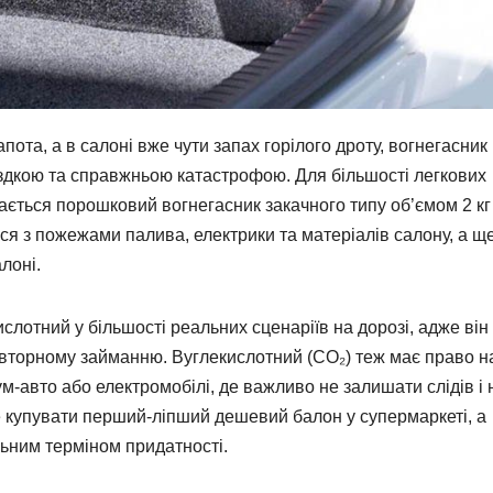
пота, а в салоні вже чути запах горілого дроту, вогнегасник
здкою та справжньою катастрофою. Для більшості легкових
ється порошковий вогнегасник закачного типу об’ємом 2 кг
ся з пожежами палива, електрики та матеріалів салону, а щ
лоні.
лотний у більшості реальних сценаріїв на дорозі, адже він
 повторному займанню. Вуглекислотний (CO₂) теж має право н
м-авто або електромобілі, де важливо не залишати слідів і 
 купувати перший-ліпший дешевий балон у супермаркеті, а
льним терміном придатності.