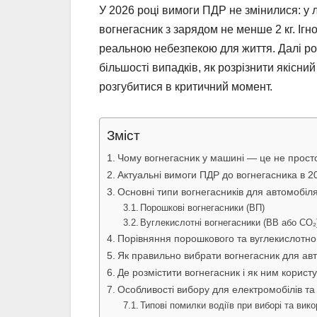
У 2026 році вимоги ПДР не змінилися: у 
вогнегасник з зарядом не менше 2 кг. Іг
реальною небезпекою для життя. Далі ро
більшості випадків, як розрізнити якісни
розгубитися в критичний момент.
Зміст
Чому вогнегасник у машині — це не прост
Актуальні вимоги ПДР до вогнегасника в 2
Основні типи вогнегасників для автомобіл
Порошкові вогнегасники (ВП)
Вуглекислотні вогнегасники (ВВ або CO₂
Порівняння порошкового та вуглекислотног
Як правильно вибрати вогнегасник для ав
Де розмістити вогнегасник і як ним корист
Особливості вибору для електромобілів та 
Типові помилки водіїв при виборі та вик