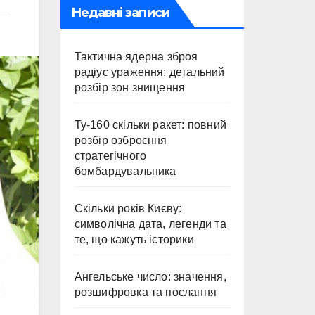
Недавні записи
Тактична ядерна зброя
радіус ураження: детальний
розбір зон знищення
Ту-160 скільки ракет: повний
розбір озброєння
стратегічного
бомбардувальника
Скільки років Києву:
символічна дата, легенди та
те, що кажуть історики
Ангельське число: значення,
розшифровка та послання