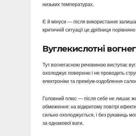
низьких температурах.
Є й мінуси — після використання залишає
критичній ситуації це дрібниця порівняно
Вуглекислотні вогнег
Тут вогнегасною речовиною виступає вугле
охолоджує поверхню і не проводить струм
електроніки та преміум-оздоблення салон
Головний плюс — після себе не лишає жод
обмеження: на відкритому повітрі ефектив
сильно охолоджується, і без рукавиць мо
за однакової ваги.