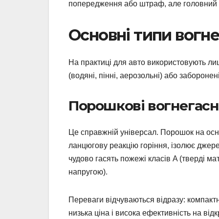
попередження або штраф, але головний р
Основні типи вогне
На практиці для авто використовують ли
(водяні, пінні, аерозольні) або забороне
Порошкові вогнегасн
Це справжній універсал. Порошок на осн
ланцюгову реакцію горіння, ізолює джере
чудово гасять пожежі класів A (тверді мат
напругою).
Переваги відчуваються відразу: компактні
низька ціна і висока ефективність на від