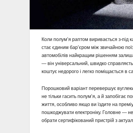
Коли полум’я раптом виривається з-під ка
стає єдиним бар’єром між звичайною пої
автомобілів найкращим рішенням залиша
— він універсальний, швидко справляєть
коштує недорого і легко поміщається в са
Порошковий варіант перевершує вуглекис
не тільки гасить полум’я, а й запобігає
життя, особливо якщо ви їздите на преміу
пошкоджувати електроніку. Головне — не
обрати сертифікований пристрій з актуа