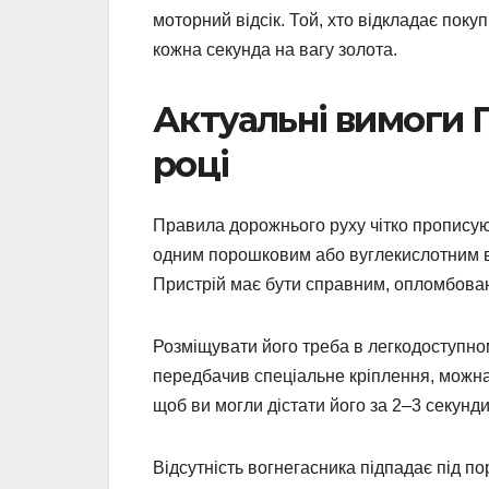
моторний відсік. Той, хто відкладає поку
кожна секунда на вагу золота.
Актуальні вимоги 
році
Правила дорожнього руху чітко прописую
одним порошковим або вуглекислотним во
Пристрій має бути справним, опломбован
Розміщувати його треба в легкодоступном
передбачив спеціальне кріплення, можна 
щоб ви могли дістати його за 2–3 секунди
Відсутність вогнегасника підпадає під п