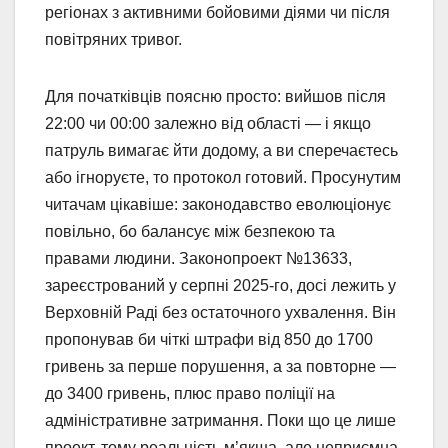
регіонах з активними бойовими діями чи після
повітряних тривог.
Для початківців поясню просто: вийшов після
22:00 чи 00:00 залежно від області — і якщо
патруль вимагає йти додому, а ви сперечаєтесь
або ігноруєте, то протокол готовий. Просунутим
читачам цікавіше: законодавство еволюціонує
повільно, бо балансує між безпекою та
правами людини. Законопроект №13633,
зареєстрований у серпні 2025-го, досі лежить у
Верховній Раді без остаточного ухвалення. Він
пропонував би чіткі штрафи від 850 до 1700
гривень за перше порушення, а за повторне —
до 3400 гривень, плюс право поліції на
адміністративне затримання. Поки що це лише
проект, тому реальність м’якша, але неприємна.