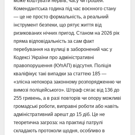
може коштувати нервів, часу чи грошей.
Комендантська година під час воєнного стану
— це не просто формальність, а реальний
інструмент безпеки, що рятує життя від
ризикованих нічних пригод. Станом на 2026 рік
пряма відповідальність за сам факт
перебування на вулиці в заборонений час у
Кодексі України про адміністративні
правопорушення (КУпАП) відсутня. Поліція
кваліфікує такі випадки за статтею 185 —
«злісна непокора законному розпорядженню чи
вимозі поліцейського». Штраф сягає від 136 до
255 гривень, а в разі повторів чи опору можливі
громадські роботи, виправні роботи або навіть
адміністративний арешт до 15 діб. Це не
теоретична загроза: на практиці патрулі
складають протоколи щодня, особливо в