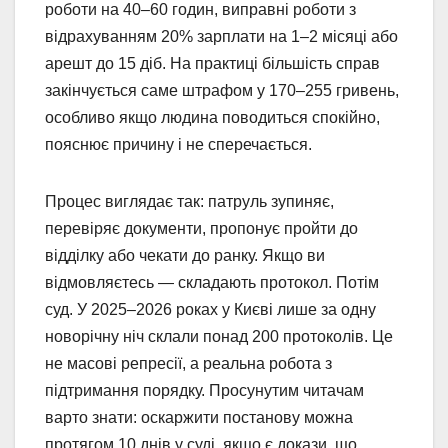
роботи на 40–60 годин, виправні роботи з
відрахуванням 20% зарплати на 1–2 місяці або
арешт до 15 діб. На практиці більшість справ
закінчується саме штрафом у 170–255 гривень,
особливо якщо людина поводиться спокійно,
пояснює причину і не сперечається.
Процес виглядає так: патруль зупиняє,
перевіряє документи, пропонує пройти до
відділку або чекати до ранку. Якщо ви
відмовляєтесь — складають протокол. Потім
суд. У 2025–2026 роках у Києві лише за одну
новорічну ніч склали понад 200 протоколів. Це
не масові репресії, а реальна робота з
підтримання порядку. Просунутим читачам
варто знати: оскаржити постанову можна
протягом 10 днів у суді, якщо є докази, що