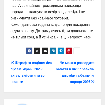
час. А звичайним громадянам найкраща
порада — планувати вечір заздалегідь і не
ризикувати без крайньої потреби.
Комендантська година існує не для покарання,
а для захисту. Дотримуючись її, ви допомагаєте
не тільки собі, а й усій країні в ці непрості часи.
Навігація
Штраф за водіння без
Чи можна розводити
прав в Україні 2026:
багаття в лісі: правила,
записів
актуальні суми та всі
штрафи та безпечні
нюанси
поради 2026