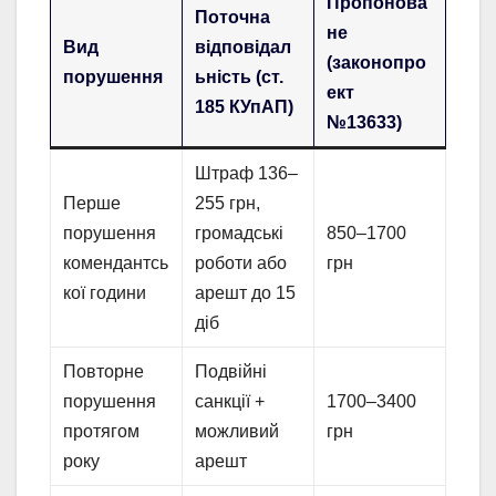
Пропонова
Поточна
не
Вид
відповідал
(законопро
порушення
ьність (ст.
ект
185 КУпАП)
№13633)
Штраф 136–
Перше
255 грн,
порушення
громадські
850–1700
комендантсь
роботи або
грн
кої години
арешт до 15
діб
Повторне
Подвійні
порушення
санкції +
1700–3400
протягом
можливий
грн
року
арешт