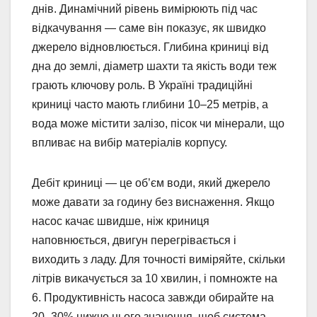
днів. Динамічний рівень вимірюють під час
відкачування — саме він показує, як швидко
джерело відновлюється. Глибина криниці від
дна до землі, діаметр шахти та якість води теж
грають ключову роль. В Україні традиційні
криниці часто мають глибини 10–25 метрів, а
вода може містити залізо, пісок чи мінерали, що
впливає на вибір матеріалів корпусу.
Дебіт криниці — це об’єм води, який джерело
може давати за годину без виснаження. Якщо
насос качає швидше, ніж криниця
наповнюється, двигун перегрівається і
виходить з ладу. Для точності виміряйте, скільки
літрів викачується за 10 хвилин, і помножте на
6. Продуктивність насоса завжди обирайте на
20–30% нижче цього значення, щоб система