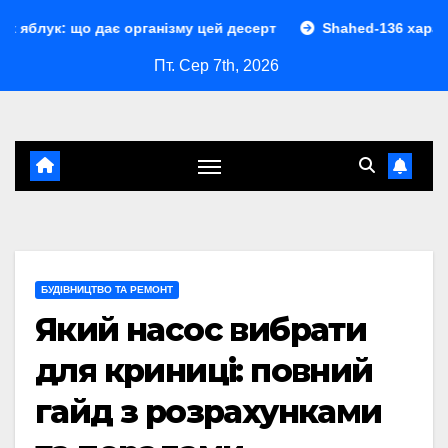
Перейти
дає організму цей десерт
Shahed-136 характеристики: п
до
Пт. Сер 7th, 2026
контенту
БУДІВНИЦТВО ТА РЕМОНТ
Який насос вибрати
для криниці: повний
гайд з розрахунками