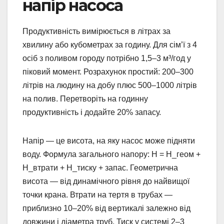
напір насоса
Продуктивність вимірюється в літрах за
хвилину або кубометрах за годину. Для сім’ї з 4
осіб з поливом городу потрібно 1,5–3 м³/год у
піковий момент. Розрахунок простий: 200–300
літрів на людину на добу плюс 500–1000 літрів
на полив. Перетворіть на годинну
продуктивність і додайте 20% запасу.
Напір — це висота, на яку насос може підняти
воду. Формула загального напору: H = H_геом +
H_втрати + H_тиску + запас. Геометрична
висота — від динамічного рівня до найвищої
точки крана. Втрати на тертя в трубах —
приблизно 10–20% від вертикалі залежно від
довжини і діаметра труб. Тиск у системі 2–3