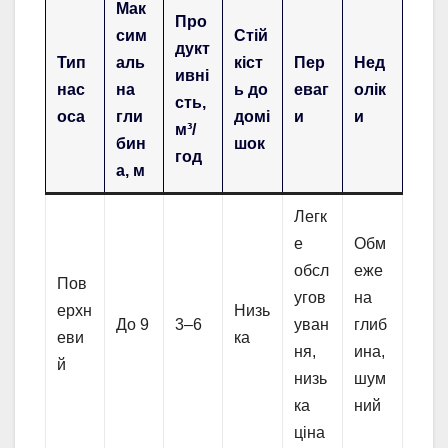
Мак
Про
сим
Стій
дукт
Тип
аль
кіст
Пер
Нед
ивні
нас
на
ь до
еваг
олік
сть,
оса
гли
домі
и
и
м³/
бин
шок
год
а, м
Легк
е
Обм
обсл
еже
Пов
угов
на
ерхн
Низь
До 9
3–6
уван
глиб
еви
ка
ня,
ина,
й
низь
шум
ка
ний
ціна