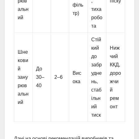
рюв
,
піску
філь
альн
тиха
тр)
ий
робо
та
Стій
кий
Ниж
Шне
до
чий
кови
забр
ККД,
й
До
Вис
удне
доро
зану
30–
2–6
ока
нь,
жчи
рюв
40
стаб
й
альн
ільн
рем
ий
ий
онт
тиск
Дані на основі рекомендацій виробників та