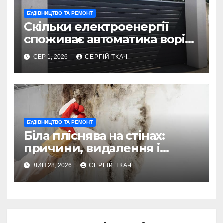
БУДІВНИЦТВО ТА РЕМОНТ
Скільки електроенергії
споживає автоматика воріт
за рік – чесний підрахунок
СЕР 1, 2026
СЕРГІЙ ТКАЧ
без прикрас
БУДІВНИЦТВО ТА РЕМОНТ
Біла пліснява на стінах:
причини, видалення і
профілактика
ЛИП 28, 2026
СЕРГІЙ ТКАЧ