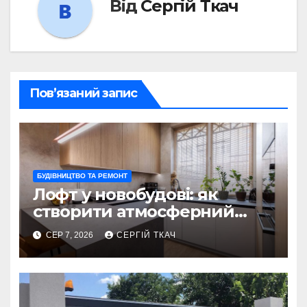
Від
Сергій Ткач
Пов’язаний запис
БУДІВНИЦТВО ТА РЕМОНТ
Лофт у новобудові: як
створити атмосферний
інтер’єр без
СЕР 7, 2026
СЕРГІЙ ТКАЧ
перепланування