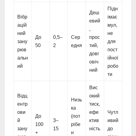
Підн
Деш
Вібр
імає
евий
ацій
мул,
,
ний
не
До
0,5–
Сер
прос
зану
для
50
2
едня
тий,
рюв
пост
довг
альн
ійної
овіч
ий
робо
ний
ти
Вис
Відц
окий
Низь
ентр
тиск,
ка
ови
ефе
Чутл
До
(пот
й
3–
ктив
ивий
100
рібе
зану
15
ність
до
+
н