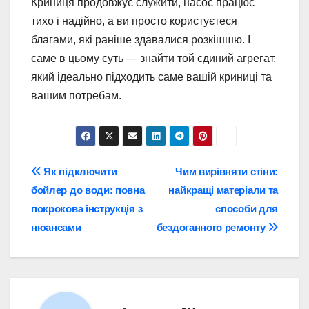
Криниця продовжує служити, насос працює
тихо і надійно, а ви просто користуєтеся
благами, які раніше здавалися розкішшю. І
саме в цьому суть — знайти той єдиний агрегат,
який ідеально підходить саме вашій криниці та
вашим потребам.
Навігація
Як підключити
Чим вирівняти стіни:
бойлер до води: повна
найкращі матеріали та
записів
покрокова інструкція з
способи для
нюансами
бездоганного ремонту