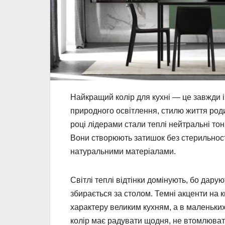
Найкращий колір для кухні — це завжди і
природного освітлення, стилю життя родин
році лідерами стали теплі нейтральні то
Вони створюють затишок без стерильності
натуральними матеріалами.
Світлі теплі відтінки домінують, бо дарую
збирається за столом. Темні акценти на 
характеру великим кухням, а в маленьки
колір має радувати щодня, не втомлювати