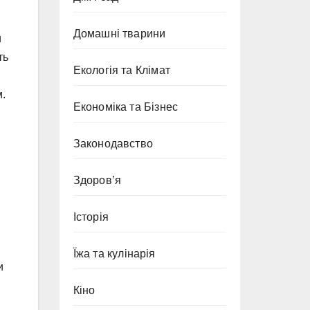
Домашні тварини
и
ть
Екологія та Клімат
м.
Економіка та Бізнес
Законодавство
Здоров’я
Історія
Їжа та кулінарія
и
Кіно