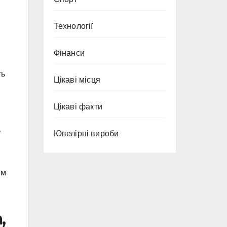
Технології
Фінанси
ть
Цікаві місця
Цікаві факти
ь
Ювелірні вироби
ем
,