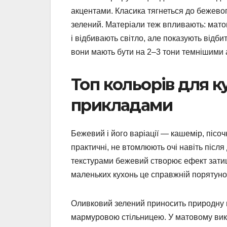
акцентами. Класика тягнеться до бежевог
зелений. Матеріали теж впливають: мато
і відбивають світло, але показують відби
вони мають бути на 2–3 тони темнішими 
Топ кольорів для ку
прикладами
Бежевий і його варіації — кашемір, пісо
практичні, не втомлюють очі навіть після
текстурами бежевий створює ефект затишн
маленьких кухонь це справжній порятунок:
Оливковий зелений приносить природну г
мармуровою стільницею. У матовому вико