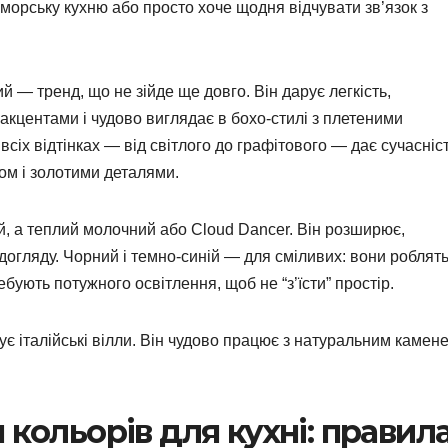
морську кухню або просто хоче щодня відчувати зв’язок з
— тренд, що не зійде ще довго. Він дарує легкість,
акцентами і чудово виглядає в бохо-стилі з плетеними
сіх відтінках — від світлого до графітового — дає сучасніс
ом і золотими деталями.
й, а теплий молочний або Cloud Dancer. Він розширює,
 догляду. Чорний і темно-синій — для сміливих: вони роблят
бують потужного освітлення, щоб не “з’їсти” простір.
ує італійські вілли. Він чудово працює з натуральним камен
 кольорів для кухні: правила