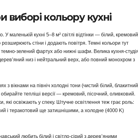
и виборі кольору кухні
У маленькій кухні 5–8 м² світлі відтінки — білий, кремовий
о розширюють стіни і додають повітря. Темні кольори тут
, темно-зелений фартух або нижні шафи. Велика кухня-студі
дерев’яний низ і нейтральний верх, або повний монохром з
х з вікнами на північ холодні тони (чистий білий, блакитний
обирайте тепліші версії — кремовий, пісочний, оливковий.
и, які освіжають у спеку. Штучне освітлення теж грає роль:
ий і теракотовий ще затишнішими, а холодне (4000 K)
авський любить білий і світло-сірий з дерев’яними