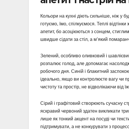
Кольори на кухні діють сильніше, ніж у бу
готуємо, їмо, спілкуємося. Теплі відтін
апетит, бо асоціюються з сонцем, стигл
швидше сідати за стіл, а м’який помаран
Зелений, особливо оливковий і шавлієвий,
розпалює голод, але допомагає насолодж
робочого дня. Синій і блакитний заспоко
ідеально, якщо ви контролюєте вагу чи пр
чистоту та простір, не відволікаючи від їж
Сірий і графітовий створюють сучасну ст
яскравий червоний здатен викликати три
лише як тонкий акцент на посуді чи текст
підтримувати, а не конкурувати з процес