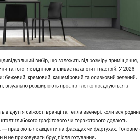
ндивідуальний вибір, що залежить від розміру приміщення,
и та того, як відтінок впливає на апетит і настрій. У 2026
ни: бежевий, кремовий, кашеміровий та оливковий зелений.
, візуально розширюють простір і легко поєднуються з
ть відчуття свіжості вранці та тепла ввечері, коли вся родин
кшталт глибокого графітового чи теракотового додають
х — працюють як акценти на фасадах чи фартухах. Головне
 й не приховувати бруд після готування.