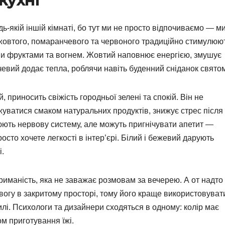
дь-якій іншій кімнаті, бо тут ми не просто відпочиваємо — м
ки жовтого, помаранчевого та червоного традиційно стимулюю
ими фруктами та вогнем. Жовтий наповнює енергією, змушує
чевий додає тепла, роблячи навіть буденний сніданок свято
 приносить свіжість городньої зелені та спокій. Він не
уватися смаком натуральних продуктів, знижує стрес після
юють нервову систему, але можуть пригнічувати апетит —
осто хочете легкості в інтер’єрі. Білий і бежевий дарують
і.
риманість, яка не заважає розмовам за вечерею. А от надто
вогу в закритому просторі, тому його краще використовуват
илі. Психологи та дизайнери сходяться в одному: колір має
ом приготування їжі.