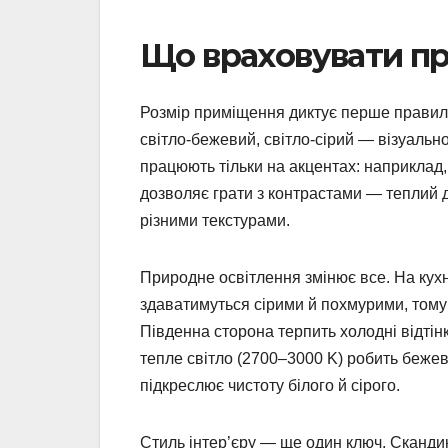
Що враховувати пр
Розмір приміщення диктує перше правило. 
світло-бежевий, світло-сірий — візуальн
працюють тільки на акцентах: наприклад
дозволяє грати з контрастами — теплий 
різними текстурами.
Природне освітлення змінює все. На кухня
здаватимуться сірими й похмурими, тому 
Південна сторона терпить холодні відтінк
тепле світло (2700–3000 K) робить бежев
підкреслює чистоту білого й сірого.
Стиль інтер’єру — ще один ключ. Скандин