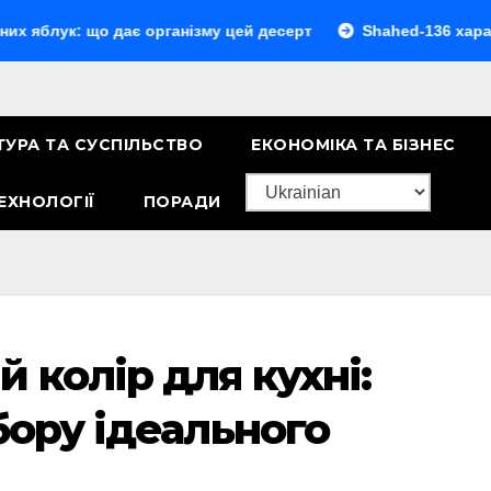
ук: що дає організму цей десерт
Shahed-136 характерист
ТУРА ТА СУСПІЛЬСТВО
ЕКОНОМІКА ТА БІЗНЕС
ЕХНОЛОГІЇ
ПОРАДИ
 колір для кухні:
бору ідеального