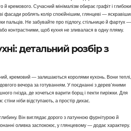
о й кремового. Сучасний мінімалізм обирає графіт і глибок
ві фасади роблять колір спокійнішим, глянцеві — яскравіш
тки пальців. Не забувайте про підлогу, стільницю й фартух —
або контрастними, щоб кухня не зливалася в одну пляму.
хні: детальний розбір з
чний, кремовий — залишаються королями кухонь. Вони теплі
 довгого вечора за готуванням. У поєднанні з дерев’яними
ого гнізда, де хочеться варити борщ і пекти пиріжки. Для
 стіни ніби відступають, а простір дихає.
либину. Він виглядає дорого з латунною фурнітурою й
нанні оливка заспокоює, у глянцевому — додає характеру.