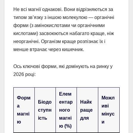
Не всі магнії однакові. Вони відрізняються за
типом зв’язку з іншою молекулою — органічні
форми (з амінокислотами чи органічними
кислотами) засвоюються набагато краще, ніж
неорганічні. Організм краще розпізнає їх і
менше втрачає через кишечник.
Ось ключові форми, які домінують на ринку у
2026 році:
Елем
Форм
Можл
Біодо
ентар
Найк
а
иві
ступн
ного
раще
магні
мінус
ість
магні
для
ю
и
ю (%)