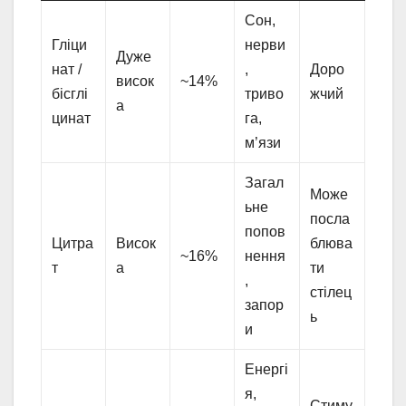
Сон,
Гліци
нерви
Дуже
нат /
,
Доро
висок
~14%
бісглі
триво
жчий
а
цинат
га,
м’язи
Загал
Може
ьне
посла
попов
Цитра
Висок
блюва
~16%
нення
т
а
ти
,
стілец
запор
ь
и
Енергі
я,
Стиму