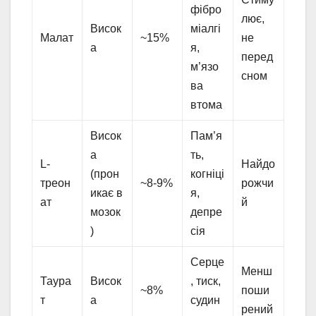
фібро
лює,
Висок
міалгі
Малат
~15%
не
а
я,
перед
м’язо
сном
ва
втома
Висок
Пам’я
а
ть,
L-
Найдо
(прон
когніці
треон
~8-9%
рожчи
икає в
я,
ат
й
мозок
депре
)
сія
Серце
Менш
Таура
Висок
, тиск,
~8%
поши
т
а
судин
рений