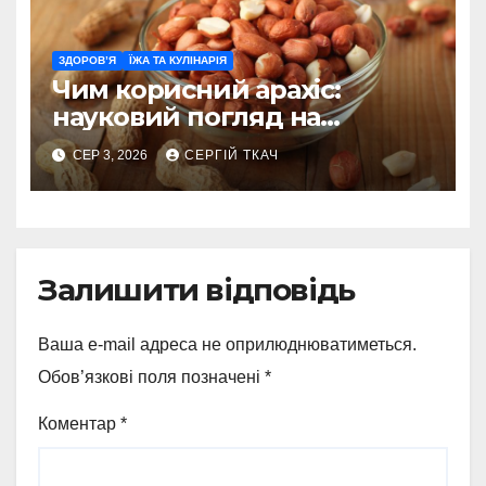
ЗДОРОВ’Я
ЇЖА ТА КУЛІНАРІЯ
Чим корисний арахіс:
науковий погляд на
поживну цінність
СЕР 3, 2026
СЕРГІЙ ТКАЧ
Залишити відповідь
Ваша e-mail адреса не оприлюднюватиметься.
Обов’язкові поля позначені
*
Коментар
*