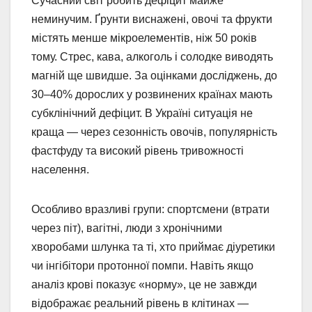
Сучасний світ робить дефіцит майже
неминучим. Ґрунти виснажені, овочі та фрукти
містять менше мікроелементів, ніж 50 років
тому. Стрес, кава, алкоголь і солодке виводять
магній ще швидше. За оцінками досліджень, до
30–40% дорослих у розвинених країнах мають
субклінічний дефіцит. В Україні ситуація не
краща — через сезонність овочів, популярність
фастфуду та високий рівень тривожності
населення.
Особливо вразливі групи: спортсмени (втрати
через піт), вагітні, люди з хронічними
хворобами шлунка та ті, хто приймає діуретики
чи інгібітори протонної помпи. Навіть якщо
аналіз крові показує «норму», це не завжди
відображає реальний рівень в клітинах —