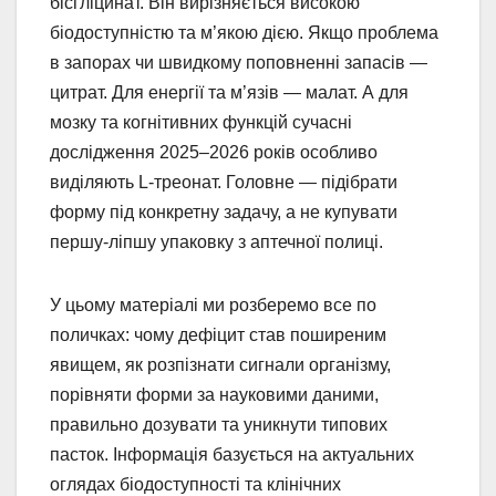
бісгліцинат. Він вирізняється високою
біодоступністю та м’якою дією. Якщо проблема
в запорах чи швидкому поповненні запасів —
цитрат. Для енергії та м’язів — малат. А для
мозку та когнітивних функцій сучасні
дослідження 2025–2026 років особливо
виділяють L-треонат. Головне — підібрати
форму під конкретну задачу, а не купувати
першу-ліпшу упаковку з аптечної полиці.
У цьому матеріалі ми розберемо все по
поличках: чому дефіцит став поширеним
явищем, як розпізнати сигнали організму,
порівняти форми за науковими даними,
правильно дозувати та уникнути типових
пасток. Інформація базується на актуальних
оглядах біодоступності та клінічних