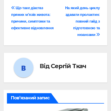
Навігація
Що таке діастаз
На який день циклу
прямих м’язів живота:
здавати пролактин:
записів
причини, симптоми та
повний гайд з
ефективне відновлення
підготовкою та
нюансами
Від
Сергій Ткач
Пов’язаний запис