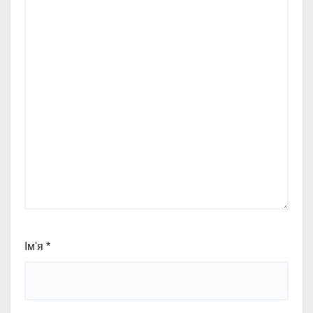
Ім'я
*