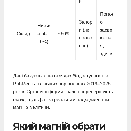
и
Поган
Запор
о
Низьк
и (як
засво
Оксид
а (4-
~60%
проно
юєтьс
10%)
сне)
я,
здуття
Дані базуються на оглядах біодоступності з
PubMed та клінічних порівняннях 2019–2026
років. Органічні форми значно перевершують
оксид і сульфат за реальним надходженням
магнію в клітини.
Який магній обрати