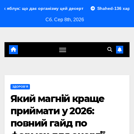
Перейти
 дає організму цей десерт
Shahed-136 характеристики: п
до
Сб. Сер 8th, 2026
контенту
ЗДОРОВ’Я
Який магній краще
приймати у 2026:
повний гайд по