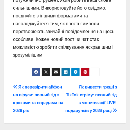
потужний інструмент, який робить ваші слова
сильнішими. Використовуйте його свідомо,
поєднуйте з іншими форматами та
насолоджуйтеся тим, як прості символи
перетворюють звичайні повідомлення на щось
особливе. Кожен новий пост чи чат стає
можливістю зробити спілкування яскравішим і
зрозумілішим.
Навігація
Як перевірити айфон
Як вивести гроші з
на віруси: повний гід з
TikTok стріму: повний гід
записів
кроками та порадами на
з монетизації LIVE-
2026 рік
подарунків у 2026 році