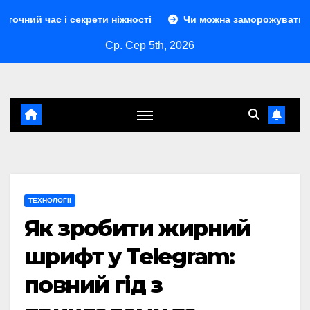
Перейти
 секрети ніжності
Чи можна заморожувати сир: повний гі
до
Ср. Сер 5th, 2026
контенту
ТЕХНОЛОГІЇ
Як зробити жирний
шрифт у Telegram:
повний гід з