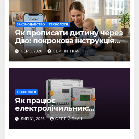
ЗАКОНОДАВСТВО
ТЕХНОЛОГІЇ
Як прописати дитину через
Дію: покрокова інструкція
2026
СЕР 3, 2026
СЕРГІЙ ТКАЧ
ТЕХНОЛОГІЇ
Як працює
електролічильник:
детальний розбір
ЛИП 31, 2026
СЕРГІЙ ТКАЧ
механізмів і сучасних
технологій