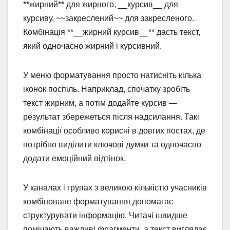
**жирний** для жирного, __курсив__ для
курсиву, ~~закреслений~~ для закресленого.
Комбінація **__жирний курсив__** дасть текст,
який одночасно жирний і курсивний.
У меню форматування просто натисніть кілька
іконок поспіль. Наприклад, спочатку зробіть
текст жирним, а потім додайте курсив —
результат збережеться після надсилання. Такі
комбінації особливо корисні в довгих постах, де
потрібно виділити ключові думки та одночасно
додати емоційний відтінок.
У каналах і групах з великою кількістю учасників
комбіноване форматування допомагає
структурувати інформацію. Читачі швидше
помічають важливі фрагменти, а текст виглядає