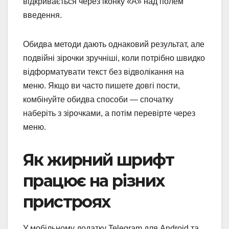
відкривається через іконку «А» над полем
введення.
Обидва методи дають однаковий результат, але
подвійні зірочки зручніші, коли потрібно швидко
відформатувати текст без відволікання на
меню. Якщо ви часто пишете довгі пости,
комбінуйте обидва способи — спочатку
наберіть з зірочками, а потім перевірте через
меню.
Як жирний шрифт
працює на різних
пристроях
У мобільному додатку Telegram для Android та