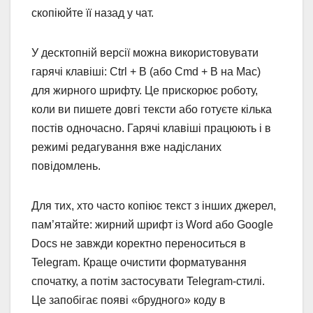
скопіюйте її назад у чат.
У десктопній версії можна використовувати
гарячі клавіші: Ctrl + B (або Cmd + B на Mac)
для жирного шрифту. Це прискорює роботу,
коли ви пишете довгі тексти або готуєте кілька
постів одночасно. Гарячі клавіші працюють і в
режимі редагування вже надісланих
повідомлень.
Для тих, хто часто копіює текст з інших джерел,
пам’ятайте: жирний шрифт із Word або Google
Docs не завжди коректно переноситься в
Telegram. Краще очистити форматування
спочатку, а потім застосувати Telegram-стилі.
Це запобігає появі «брудного» коду в