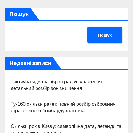
Пошук
Пошук
Недавні записи
Тактична ядерна зброя радіус ураження:
детальний розбір зон знищення
Ту-160 скільки ракет: повний розбір озброєння
стратегічного бомбардувальника
Скільки років Києву: символічна дата, легенди та
те, що кажуть історики