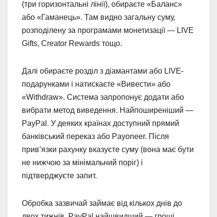
(три горизонтальні лінії), обираєте «Баланс»
або «Гаманець». Там видно загальну суму,
розподілену за програмами монетизації — LIVE
Gifts, Creator Rewards тощо.
Далі обираєте розділ з діамантами або LIVE-
подарунками і натискаєте «Вивести» або
«Withdraw». Система запропонує додати або
вибрати метод виведення. Найпоширеніший —
PayPal. У деяких країнах доступний прямий
банківський переказ або Payoneer. Після
прив’язки рахунку вказуєте суму (вона має бути
не нижчою за мінімальний поріг) і
підтверджуєте запит.
Обробка зазвичай займає від кількох днів до
двох тижнів. PayPal найшвидший — гроші