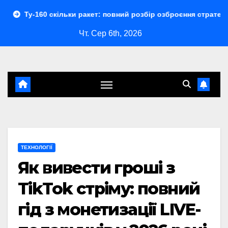
Перейти
кільки ракет: повний розбір озброєння стратегічного бомбар
до
Чт. Сер 6th, 2026
контенту
ТЕХНОЛОГІЇ
Як вивести гроші з
TikTok стріму: повний
гід з монетизації LIVE-