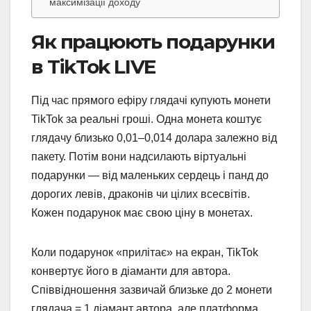
максимізації доходу
Як працюють подарунки
в TikTok LIVE
Під час прямого ефіру глядачі купують монети
TikTok за реальні гроші. Одна монета коштує
глядачу близько 0,01–0,014 долара залежно від
пакету. Потім вони надсилають віртуальні
подарунки — від маленьких сердець і панд до
дорогих левів, драконів чи цілих всесвітів.
Кожен подарунок має свою ціну в монетах.
Коли подарунок «прилітає» на екран, TikTok
конвертує його в діаманти для автора.
Співвідношення зазвичай близьке до 2 монети
глядача = 1 діамант автора, але платформа