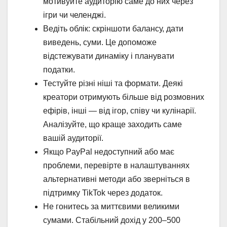
мотивуйте аудиторію саме до них через
ігри чи челенджі.
Ведіть облік: скріншоти балансу, дати
виведень, суми. Це допоможе
відстежувати динаміку і планувати
податки.
Тестуйте різні ніші та формати. Деякі
креатори отримують більше від розмовних
ефірів, інші — від ігор, співу чи кулінарії.
Аналізуйте, що краще заходить саме
вашій аудиторії.
Якщо PayPal недоступний або має
проблеми, перевірте в налаштуваннях
альтернативні методи або зверніться в
підтримку TikTok через додаток.
Не гонитесь за миттєвими великими
сумами. Стабільний дохід у 200–500