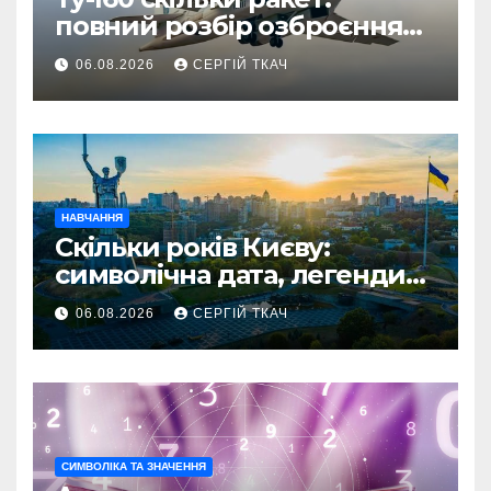
повний розбір озброєння
стратегічного
06.08.2026
СЕРГІЙ ТКАЧ
бомбардувальника
НАВЧАННЯ
Скільки років Києву:
символічна дата, легенди
та те, що кажуть історики
06.08.2026
СЕРГІЙ ТКАЧ
СИМВОЛІКА ТА ЗНАЧЕННЯ