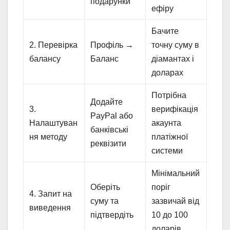
подарунки
ефіру
Бачите
2. Перевірка
Профіль →
точну суму в
балансу
Баланс
діамантах і
доларах
Потрібна
Додайте
3.
верифікація
PayPal або
Налаштуван
акаунта
банківські
ня методу
платіжної
реквізити
системи
Мінімальний
Оберіть
поріг
4. Запит на
суму та
зазвичай від
виведення
підтвердіть
10 до 100
доларів