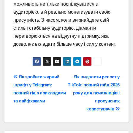
можливість не тільки поспілкуватися з
аудиторією, а й реально монетизувати свою
присутність. З часом, коли ви знайдете свій
стиль і стабільну аудиторію, діаманти
перетворюються на відчутну підтримку, яка
дозволяє вкладати більше часу і сил у контент.
Навігація
Як зробити жирний
Як видалити репост у
шрифт у Telegram:
TikTok: повний гайд 2026
записів
повний гід з прикладами
року для початківців і
та лайфхаками
просунених
користувачів