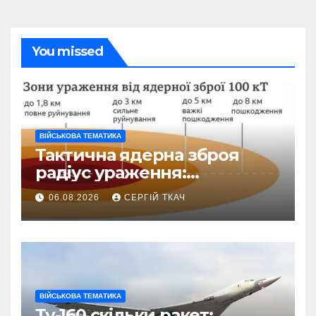
You missed
ВІЙСЬКОВА ТЕМАТИКА
Тактична ядерна зброя
радіус ураження:
детальний розбір зон
06.08.2026
СЕРГІЙ ТКАЧ
знищення
ВІЙСЬКОВА ТЕМАТИКА
Ту-160 скільки ракет: