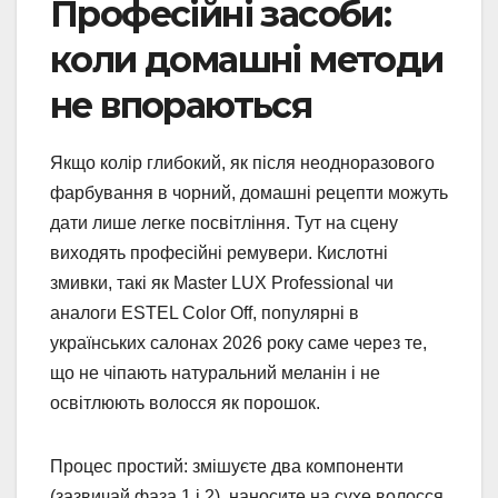
Професійні засоби:
коли домашні методи
не впораються
Якщо колір глибокий, як після неодноразового
фарбування в чорний, домашні рецепти можуть
дати лише легке посвітління. Тут на сцену
виходять професійні ремувери. Кислотні
змивки, такі як Master LUX Professional чи
аналоги ESTEL Color Off, популярні в
українських салонах 2026 року саме через те,
що не чіпають натуральний меланін і не
освітлюють волосся як порошок.
Процес простий: змішуєте два компоненти
(зазвичай фаза 1 і 2), наносите на сухе волосся,