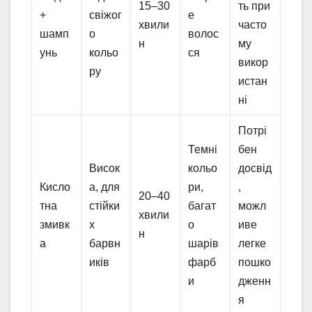
15–30
ть при
+
свіжог
е
хвили
часто
шамп
о
волос
н
му
унь
кольо
ся
викор
ру
истан
ні
Потрі
Темні
бен
Висок
кольо
досвід
Кисло
а, для
ри,
,
20–40
тна
стійки
багат
можл
хвили
змивк
х
о
иве
н
а
барвн
шарів
легке
иків
фарб
пошко
и
дженн
я