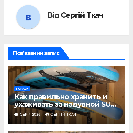
Від
Сергій Ткач
Пов’язаний запис
ПОРАДИ
Как правильно хранить и
ухаживать за надувной SUP-
доской, чтобы она
СЕР 7, 2026
СЕРГІЙ ТКАЧ
прослужила годы