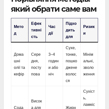
який обрати саме вам
Ефек
Підхо
Мето
Час
Ризик
тивні
дить
д
дії
и
сть
для
Сухе,
Дома
Сере
3–4
тонке,
Мінім
шні
дня,
годин
пошко
альні,
олії та
посту
и або
джене
зволо
кефір
пова
ніч
волос
ження
ся
Сухіст
ь,
Висок
ламкіс
Сода
а для
Жирн