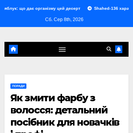
Перейти
ає організму цей десерт
Shahed-136 характеристики: по
до
Сб. Сер 8th, 2026
контенту
ПОРАДИ
Як змити фарбу з
волосся: детальний
посібник для новачків