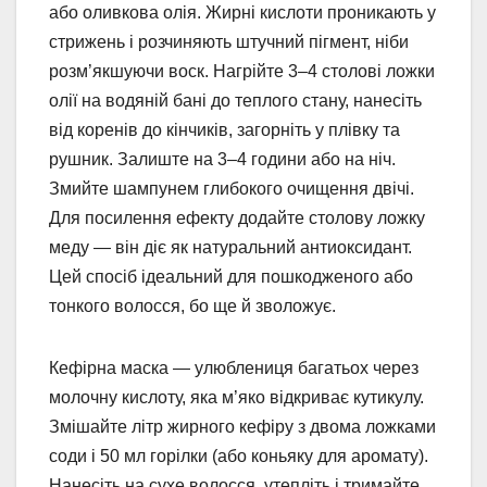
або оливкова олія. Жирні кислоти проникають у
стрижень і розчиняють штучний пігмент, ніби
розм’якшуючи воск. Нагрійте 3–4 столові ложки
олії на водяній бані до теплого стану, нанесіть
від коренів до кінчиків, загорніть у плівку та
рушник. Залиште на 3–4 години або на ніч.
Змийте шампунем глибокого очищення двічі.
Для посилення ефекту додайте столову ложку
меду — він діє як натуральний антиоксидант.
Цей спосіб ідеальний для пошкодженого або
тонкого волосся, бо ще й зволожує.
Кефірна маска — улюблениця багатьох через
молочну кислоту, яка м’яко відкриває кутикулу.
Змішайте літр жирного кефіру з двома ложками
соди і 50 мл горілки (або коньяку для аромату).
Нанесіть на сухе волосся, утепліть і тримайте