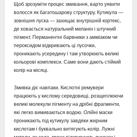
Щоб зрозуміти процес змивання, варто уявити
волосся як багатошарову структуру. Кутикула —
зовнішня луска — захищає внутрішній кортекс,
де ховається натуральний меланін і штучний
пігмент. Перманентні барвники з амміаком чи
пероксидом відкривають ці лусочки,
проникають усередину і там утворюють великі
кольорові комплекси. Саме вони дають стійкий
колір на місяці.
Змивка діє навпаки. Кислотні ремувери
працюють у кислому середовищі, розщеплюючи
великі молекули пігменту на дрібні фрагменти,
які легко вимиваються водою. Олійні маски
проникають під кутикулу завдяки жирним
кислотам і буквально витягують колір. Лужні