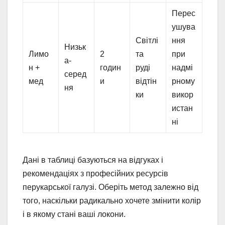
Перес
ушува
Світлі
ння
Низьк
Лимо
2
та
при
а-
н +
годин
руді
надмі
серед
мед
и
відтін
рному
ня
ки
викор
истан
ні
Дані в таблиці базуються на відгуках і
рекомендаціях з професійних ресурсів
перукарської галузі. Оберіть метод залежно від
того, наскільки радикально хочете змінити колір
і в якому стані ваші локони.