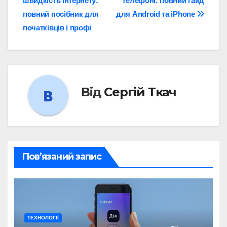
швидкість інтернету:
телефоні: повний гайд
записів
повний посібник для
для Android та iPhone
початківців і профі
Від
Сергій Ткач
Пов’язаний запис
ТЕХНОЛОГІЇ