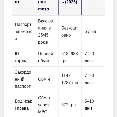
нт
ння
ь (2026)
фото
Вклеюв
Паспорт
ання в
Безкошт
-книжечк
5 днів
25/45
овно
а
років
ID-
Повний
618–988
7–20
картка
обмін
грн
днів
Закордо
1147–
7–20
нний
Обмін
1787 грн
днів
паспорт
Обмін
Водійськ
5–10
через
572 грн+
і права
днів
МВС