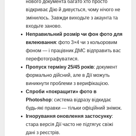
нового документа багато хто просто
відкриває Дію й дивується, чому нічого не
змінилось. Завжди виходьте з акаунта та
входьте заново.
Неправильний розмір чи фон фото для
вклеювання
: фото 3×4 чи з кольоровим
фоном — і працівник ДМС відправить вас
перефотографуватися.
Пропуск терміну 25/45 років
: документ
формально дійсний, але в Дії можуть
виникнути проблеми з верифікацією.
Спроби «покращити» фото в
Photoshop
: система відразу відкидає
будь-які правки — тільки офіційний знімок.
Ігнорування оновлення застосунку
:
стара версія Дії часто не підтягує свіжі
дані з реєстрів.