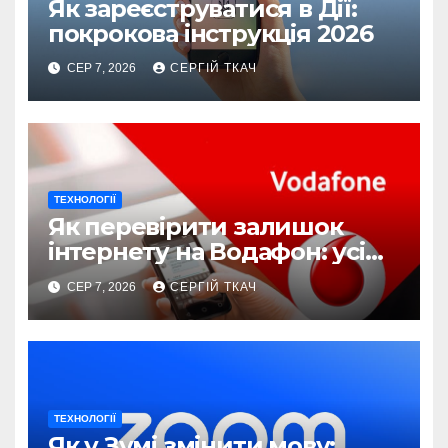
Як зареєструватися в Дії:
покрокова інструкція 2026
СЕР 7, 2026
СЕРГІЙ ТКАЧ
ТЕХНОЛОГІЇ
Як перевірити залишок
інтернету на Водафон: усі
способи
СЕР 7, 2026
СЕРГІЙ ТКАЧ
ТЕХНОЛОГІЇ
Як у Зумі змінити мову: