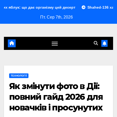
Перейти
що дає організму цей десерт
Shahed-136 характеристики:
до
Пт. Сер 7th, 2026
контенту
ТЕХНОЛОГІЇ
Як змінути фото в Дії:
повний гайд 2026 для
новачків і просунутих