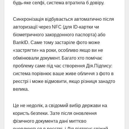
будь-яке селфі, система втратила б довіру.
Синхронізація відбувається автоматично після
авторизації через NFC (для ID-картки чи
біометричного закордонного паспорта) або
BankID. Саме тому застаріле фото може
«застрягти» на роки, особливо якщо ви не
обмінювали документ. Багато хто помічає
проблему саме під час створення Дія.Підпису:
система порівнює ваше живе обличчя з фото в
реєстрі і може відмовити, якщо різниця занадто
велика.
Це не недолік, а свідомий вибір держави на
користь безпеки. Зате після оновлення
фізичного документа дані миттєво
оновлюються в реєстрі, і Дія підтягує свіжий