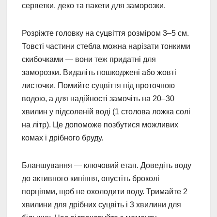
серветки, деко та пакети для заморозки.
Розріжте головку на суцвіття розміром 3–5 см.
Товсті частини стебла можна нарізати тонкими
скибочками — вони теж придатні для
заморозки. Видаліть пошкоджені або жовті
листочки. Помийте суцвіття під проточною
водою, а для надійності замочіть на 20–30
хвилин у підсоленій воді (1 столова ложка солі
на літр). Це допоможе позбутися можливих
комах і дрібного бруду.
Бланшування — ключовий етап. Доведіть воду
до активного кипіння, опустіть броколі
порціями, щоб не охолодити воду. Тримайте 2
хвилини для дрібних суцвіть і 3 хвилини для