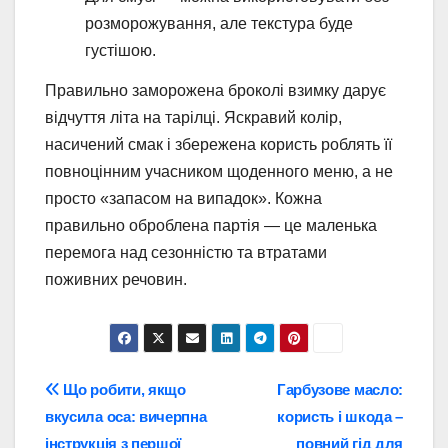
розморожування, але текстура буде
густішою.
Правильно заморожена броколі взимку дарує
відчуття літа на тарілці. Яскравий колір,
насичений смак і збережена користь роблять її
повноцінним учасником щоденного меню, а не
просто «запасом на випадок». Кожна
правильно оброблена партія — це маленька
перемога над сезонністю та втратами
поживних речовин.
Навігація
Що робити, якщо
Гарбузове масло:
вкусила оса: вичерпна
користь і шкода –
записів
інструкція з першої
повний гід для