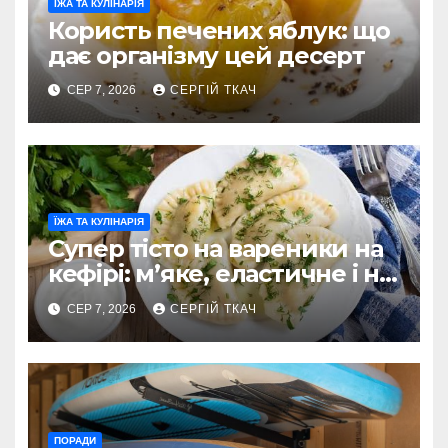
ЇЖА ТА КУЛІНАРІЯ
Користь печених яблук: що
дає організму цей десерт
СЕР 7, 2026
СЕРГІЙ ТКАЧ
ЇЖА ТА КУЛІНАРІЯ
Супер тісто на вареники на
кефірі: м’яке, еластичне і не
рветься
СЕР 7, 2026
СЕРГІЙ ТКАЧ
ПОРАДИ