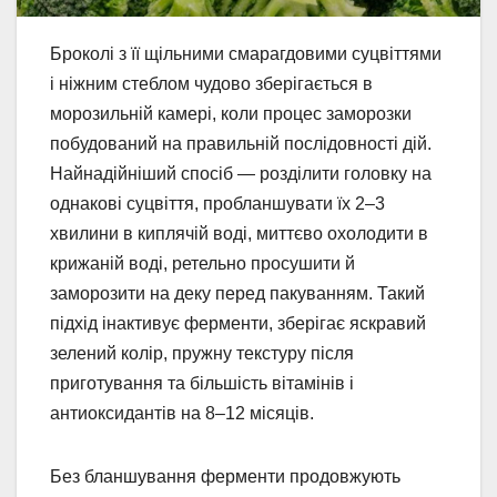
Броколі з її щільними смарагдовими суцвіттями
і ніжним стеблом чудово зберігається в
морозильній камері, коли процес заморозки
побудований на правильній послідовності дій.
Найнадійніший спосіб — розділити головку на
однакові суцвіття, пробланшувати їх 2–3
хвилини в киплячій воді, миттєво охолодити в
крижаній воді, ретельно просушити й
заморозити на деку перед пакуванням. Такий
підхід інактивує ферменти, зберігає яскравий
зелений колір, пружну текстуру після
приготування та більшість вітамінів і
антиоксидантів на 8–12 місяців.
Без бланшування ферменти продовжують