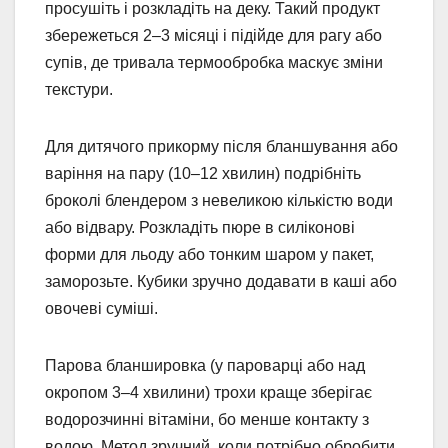
просушіть і розкладіть на деку. Такий продукт
збережеться 2–3 місяці і підійде для рагу або
супів, де тривала термообробка маскує зміни
текстури.
Для дитячого прикорму після бланшування або
варіння на пару (10–12 хвилин) подрібніть
броколі блендером з невеликою кількістю води
або відвару. Розкладіть пюре в силіконові
форми для льоду або тонким шаром у пакет,
заморозьте. Кубики зручно додавати в каші або
овочеві суміші.
Парова бланшировка (у пароварці або над
окропом 3–4 хвилини) трохи краще зберігає
водорозчинні вітаміни, бо менше контакту з
водою. Метод зручний, коли потрібно обробити