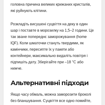
головна причина великих крижаних кристалів,
які руйнують клітини.
Розкладіть висушені суцвіття на деку в один
шар і поставте в морозилку на 1,5–2 години. Це
так зване попереднє заморожування (home
IQF). Коли шматочки стануть твердими, як
камінчики, пересипте їх у пакети або
контейнери, максимально видаліть повітря і
підпишіть дату. Зберігайте при –18 °C або
нижче.
Альтернативні підходи
Якщо часу обмаль, можна заморозити броколі
без бланшування. Суцвіття все одно помийте,