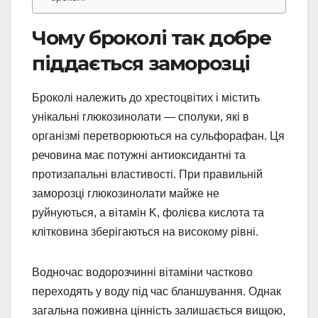
Чому броколі так добре
піддається заморозці
Броколі належить до хрестоцвітих і містить
унікальні глюкозинолати — сполуки, які в
організмі перетворюються на сульфорафан. Ця
речовина має потужні антиоксидантні та
протизапальні властивості. При правильній
заморозці глюкозинолати майже не
руйнуються, а вітамін K, фолієва кислота та
клітковина зберігаються на високому рівні.
Водночас водорозчинні вітаміни частково
переходять у воду під час бланшування. Однак
загальна поживна цінність залишається вищою,